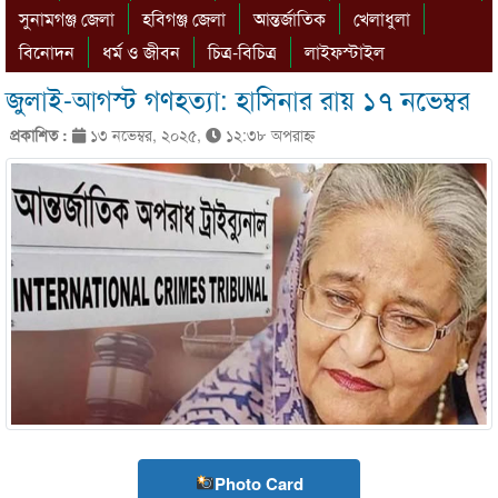
সুনামগঞ্জ জেলা
হবিগঞ্জ জেলা
আন্তর্জাতিক
খেলাধুলা
বিনোদন
ধর্ম ও জীবন
চিত্র-বিচিত্র
লাইফস্টাইল
জুলাই-আগস্ট গণহত্যা: হাসিনার রায় ১৭ নভেম্বর
প্রকাশিত :
১৩ নভেম্বর, ২০২৫,
১২:৩৮ অপরাহ্ণ
Photo Card