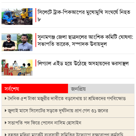
সিলেটে ট্রাক-পিকআপের মুখোমুখি সংঘর্ষে নিহত
৮
সুনামগঞ্জ জেলা ছাত্রদলের আংশিক কমিটি ঘোষণা:
সভাপতি তারেক, সম্পাদক উবায়দুল
লিগ্যাল এইড হয়ে উঠেছে অসহায়দের ভরসাস্থল
সর্বশেষ
জনপ্রিয়
দৈনিক ৫শ টাকা মজুরীর দাবীতে বড়লেখায় চা শ্রমিকদের গণবিক্ষোভ
জুলাই মাসে সিলেটের সড়কে দুর্ঘটনায় প্রাণ গেল ৩১ জনের
সভাপতি পদ ফিরে পেলেন নাসিম হোসাইন
বৃহত্তর মদিনা মার্কেট ব্যবসায়ী সমিতির উদ্যোগে বৃক্ষরোপণ কর্মসূচি