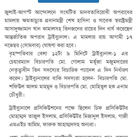
জুলাই-আগস্ট আন্দোলনে সংঘটিত মানবতাবিরোধী অপরাধের
মামলায় ক্ষমতাচ্যুত প্রধানমন্ত্রী শেখ হাসিনা ও সাবেক স্বরাষ্ট্রমন্ত্রী
আসাদুজ্জামান খান কামালসহ তিনজনের রায়ের দিন ধার্য করেছেন
আন্তর্জাতিক অপরাধ ট্রাইব্যুনাল। এ মামলার রায় আগামী ১৭
নভেম্বর (সোমবার) ঘোষণা করা হবে।
বৃহস্পতিবার বেলা ১২টা ৯ মিনিটে ট্রাইব্যুনাল-১ এর
চেয়ারম্যান বিচারপতি মো. গোলাম মর্তূজা মজুমদারের
নেতৃত্বাধীন তিন সদস্যের বিচারিক প্যানেল এ দিন নির্ধারণ
করেন। ট্রাইব্যুনালের বাকি সদস্যরা হলেন- বিচারপতি মো.
শফিউল আলম মাহমুদ ও বিচারপতি মো. মোহিতুল হক এনাম
চৌধুরী।
ট্রাইব্যুনালে প্রসিকিউশনের পক্ষে ছিলেন চিফ প্রসিকিউটর
মোহাম্মদ তাজুল ইসলাম, প্রসিকিউটর মিজানুল ইসলাম, গাজী
এমএইচ তামিম, ফারুক আহাম্মদসহ অন্যরা।
শেখ হাসিনা, সাবেক স্বরাষ্ট্রমন্ত্রী আসাদুজ্জামান খান কামাল