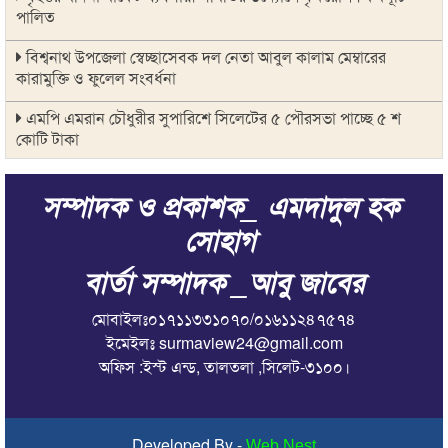
পালিত
বিশ্বনাথ উপজেলা স্বেচ্ছাসেবক দল নেতা আবুল কালাম মেম্বারের
কারামুক্তি ও ফুলেল সংবর্ধনা
এমপি এমরান চৌধুরীর সুপারিশে সিলেটের ৫ পৌরসভা পাচ্ছে ৫ শ
কোটি টাকা
কলকলিয়া ইউনিয়নের চেয়ারম্যান পদপ্রার্থী জাবেদ কোরেশীর
সম্পাদক ও প্রকাশক_ এমদাদুল হক
মতবিনিময় সভা
সোহাগ
মাগুরায় সাকিব আল হাসানের বাড়িতে হামলা
বার্তা সম্পাদক _আবু জাবের
জুলাই গণ-অভ্যুত্থানের দ্বিতীয় বার্ষিকীকে জাসদ ও যুব জোট সিলেট
জেলা শাখার আলোচনা সভা
মোবাইলঃ০১৭১১৩৩১০৭০/০১৬১১২৪৭৫৭৪
সিরাজুল ইসলাম আলিম মাদ্রাসায় জুলাই গণঅভ্যুত্থান দিবস উদযাপন
ইমেইলঃ surmaview24@gmail.com
অফিস :ইস্ট এন্ড, তালতলা ,সিলেট-৩১০০।
জুলাই গণঅভ্যুত্থানে সাংস্কৃতিক কর্মীদের ভূমিকা ইতিহাসে স্বর্ণাক্ষরে লেখা
থাকবে : মিফতাহ্ সিদ্দিকী
জুলাই স্মৃতিস্তম্ভে সিলেট অনলাইন প্রেসক্লাবের শ্রদ্ধা নিবেদন
Developed By -
Web Nest