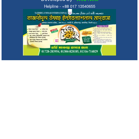
Helpline - +88 017 13540655
জুলাই গণঅভ্যুত্থান স্মৃতি জাদুঘর: সব গণতান্ত্রিক আন্দোলনের প্রতিচ্ছবি :
প্রধানমন্ত্রী
ক্যাম্পাসে হামলায় সরকারের উচ্চপর্যায়ের মদদ রয়েছে: ছাত্রশিবির
সিলেটে ২ দিনব্যাপী জুলাই গণঅভ্যুত্থান দিবস উদযাপনে মহানগর
বিএনপির কর্মসূচি
মৌলভীবাজারে সাইফুর রহমান সড়কের সংস্কার কাজ পরিদর্শনে জাকির
হোসেন উজ্জ্বল
ওমর মাহবুবের উদ্যোগে অনুষ্ঠিত হলো ‘ফুটবল ফেস্ট ২০২৬’
ইনসাফ ভিলেজ ডেভেলপমেন্টের কার্যালয়ে মাছ চাষ প্রশিক্ষণের সমাপনী
ও সনদপত্র বিতরণ
অসুস্থ ইলিয়াস কাঞ্চন, কী হয়েছে তাঁর? দেশে ফিরলেন ১৫ মাস পর
২০ আগষ্ট থেকে দেশে প্রথমবারের মতো নৌযান শুমারীর তথ্য সংগ্রহ
করা হবে