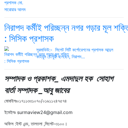
নিরাপদ কর্মীই পরিচ্ছন্ন নগর গড়ার মূল শক্ত
: সিসিক প্রশাসক
সুরমাভিউ:- সিলেট সিটি কর্পোরেশনের প্রশাসক আব্দুল
কাইয়ুম চৌধুরী বলেছেন, নিরাপদ...
সম্পাদক ও প্রকাশক_ এমদাদুল হক সোহাগ
বার্তা সম্পাদক _আবু জাবের
মোবাইলঃ০১৭১১৩৩১০৭০/০১৬১১২৪৭৫৭৪
ইমেইলঃ surmaview24@gmail.com
অফিস :ইস্ট এন্ড, তালতলা ,সিলেট-৩১০০।