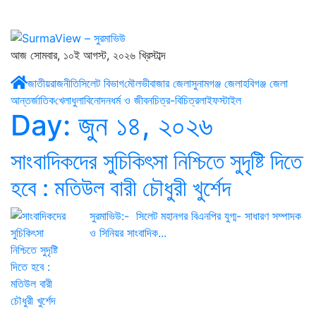
আজ সোমবার, ১০ই আগস্ট, ২০২৬ খ্রিস্টাব্দ
জাতীয়
রাজনীতি
সিলেট বিভাগ
মৌলভীবাজার জেলা
সুনামগঞ্জ জেলা
হবিগঞ্জ জেলা
আন্তর্জাতিক
খেলাধুলা
বিনোদন
ধর্ম ও জীবন
চিত্র-বিচিত্র
লাইফস্টাইল
Day:
জুন ১৪, ২০২৬
সাংবাদিকদের সুচিকিৎসা নিশ্চিতে সুদৃষ্টি দিতে
হবে : মতিউল বারী চৌধুরী খুর্শেদ
সুরমাভিউ:- সিলেট মহানগর বিএনপির যুগ্ম- সাধারণ সম্পাদক
ও সিনিয়র সাংবাদিক...