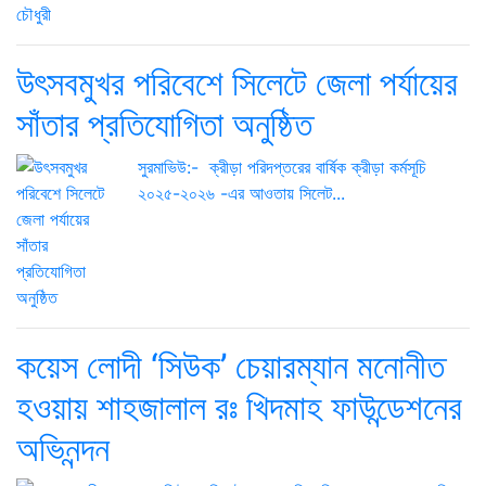
উৎসবমুখর পরিবেশে সিলেটে জেলা পর্যায়ের
সাঁতার প্রতিযোগিতা অনুষ্ঠিত
সুরমাভিউ:- ক্রীড়া পরিদপ্তরের বার্ষিক ক্রীড়া কর্মসূচি
২০২৫-২০২৬ -এর আওতায় সিলেট...
কয়েস লোদী ‘সিউক’ চেয়ারম্যান মনোনীত
হওয়ায় শাহজালাল রঃ খিদমাহ ফাউন্ডেশনের
অভিনন্দন