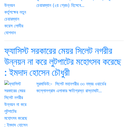
চেয়ারম্যান (২য় গ্রেড) হিসেবে...
ফ্যাসিস্ট সরকারের মেয়র সিলেট নগরীর
উন্নয়ন না করে লুটপাটের মহোৎসব করেছে
: ইমদাদ হোসেন চৌধুরী
সুরমাভিউ:- সিলেট মহানগরীর ৩৩ নম্বর ওয়ার্ডের
কল্লোলগ্রাম এলাকার ক্ষতিগ্রস্ত রাস্তাঘাট...