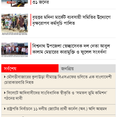
৩১ জনের
বৃহত্তর মদিনা মার্কেট ব্যবসায়ী সমিতির উদ্যোগে
বৃক্ষরোপণ কর্মসূচি পালিত
বিশ্বনাথ উপজেলা স্বেচ্ছাসেবক দল নেতা আবুল
কালাম মেম্বারের কারামুক্তি ও ফুলেল সংবর্ধনা
সর্বশেষ
জনপ্রিয়
মৌলভীবাজারের কুলাউড়া সীমান্তে বিএসএফের গুলিতে এক বাংলাদেশী
চোরাকারবারি নিহত
সিলেটে আদিবাসীদের সাংবিধানিক স্বীকৃতি ও ‘সমতল ভূমি কমিশন’
গঠনের দাবী
রাষ্ট্রপতি নির্বাচনে ১১ দলীয় জোটের প্রার্থী কর্নেল (অব.) অলি আহমদ