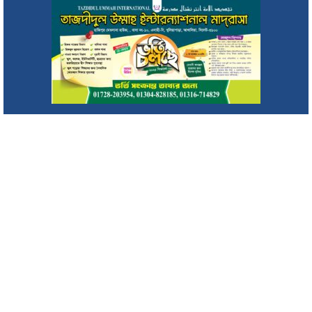
কারামুক্তি ও ফুলেল সংবর্ধনা
এমপি এমরান চৌধুরীর সুপারিশে সিলেটের ৫ পৌরসভা পাচ্ছে ৫ শ
কোটি টাকা
কলকলিয়া ইউনিয়নের চেয়ারম্যান পদপ্রার্থী জাবেদ কোরেশীর
মতবিনিময় সভা
মাগুরায় সাকিব আল হাসানের বাড়িতে হামলা
জুলাই গণ-অভ্যুত্থানের দ্বিতীয় বার্ষিকীকে জাসদ ও যুব জোট সিলেট
জেলা শাখার আলোচনা সভা
সিরাজুল ইসলাম আলিম মাদ্রাসায় জুলাই গণঅভ্যুত্থান দিবস উদযাপন
জুলাই গণঅভ্যুত্থানে সাংস্কৃতিক কর্মীদের ভূমিকা ইতিহাসে স্বর্ণাক্ষরে লেখা
থাকবে : মিফতাহ্ সিদ্দিকী
জুলাই স্মৃতিস্তম্ভে সিলেট অনলাইন প্রেসক্লাবের শ্রদ্ধা নিবেদন
জুলাই গণঅভ্যুত্থান স্মৃতি জাদুঘর: সব গণতান্ত্রিক আন্দোলনের প্রতিচ্ছবি :
প্রধানমন্ত্রী