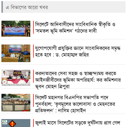
এ বিভাগের আরো খবর
সিলেটে আদিবাসীদের সাংবিধানিক স্বীকৃতি ও
‘সমতল ভূমি কমিশন’ গঠনের দাবী
যুগোপযোগী প্রযুক্তির জ্ঞানে সাংবাদিকদের সমৃদ্ধ
হতে হবে : ড. মোহাম্মদ জহির
করদাতাদের সেবা সহজ ও স্বাচ্ছন্দ্যময় করতে
আইনজীবীদের ভূমিকা অপরিহার্য: কর কমিশনার
ভূবন মোহন ত্রিপুরা
সিলেট মহানগর বিএনপির সভাপতি পদে
পুনর্বহাল; ‘তৃণমূলের ভালোবাসা ও মেহনতের
প্রতিফলন’ : নাসিম হোসাইন
জুলাই মাসে সিলেটের সড়কে দুর্ঘটনায় প্রাণ গেল