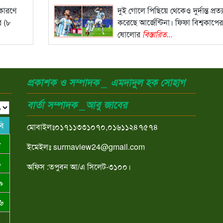
 কারণে
দুই গোলে পিছিয়ে থেকেও দুর্দান্ত প্রত্
র (৮
করেছে আর্জেন্টিনা। ফিফা বিশ্বকাপে
ষোলোর
বিস্তারিত...
প্রকাশক ও সম্পাদক _ এমদাদুল হক সোহাগ
বার্তা সম্পাদক _আবু জাবের
বি
মোবাইলঃ০১৭১১৩৩১০৭০,০১৬১১২৪৭৫৭৪
৫
ইমেইলঃ surmaview24@gmail.com
১
অফিস :তপুবন আ/এ সিলেট-৩১০০।
৯
৬