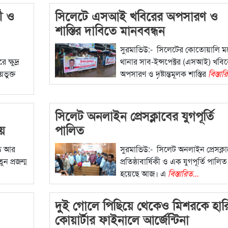
থী ও
সিলেটে এসআই খবিরের অপসারণ ও
শাস্তির দাবিতে মানববন্ধন
সুরমাভিউ:- সিলেটের কোতোয়ালি 
ক্ষুদ্র
থানার সাব-ইন্সপেক্টর (এসআই) খবি
ায়ভুক্ত
অপসারণ ও দৃষ্টান্তমূলক শাস্তির
বিস্তার
সিলেট অনলাইন প্রেসক্লাবের যুগপূর্তি
ীয়
পালিত
ুড আর
সুরমাভিউ:- সিলেট অনলাইন প্রেসক্ল
ন প্রজন্ম
প্রতিষ্ঠাবার্ষিকী ও এক যুগপূর্তি পালিত
হয়েছে আজ। এ
বিস্তারিত...
দুই গোলে পিছিয়ে থেকেও মিশরকে হার
কোয়ার্টার ফাইনালে আর্জেন্টিনা