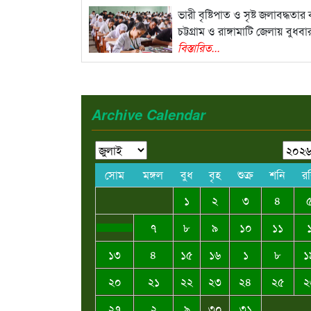
ভারী বৃষ্টিপাত ও সৃষ্ট জলাবদ্ধতার
চট্টগ্রাম ও রাঙ্গামাটি জেলায় বুধবা
বিস্তারিত...
Archive Calendar
সোম
মঙ্গল
বুধ
বৃহ
শুক্র
শনি
র
১
২
৩
৪
৭
৮
৯
১০
১১
১৩
৪
১৫
১৬
১
৮
১
২০
২১
২২
২৩
২৪
২৫
২
২৭
২
৯
৩০
৩১