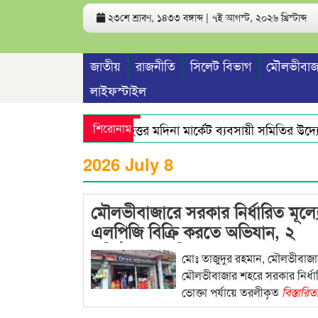
২৩শে শ্রাবণ, ১৪৩৩ বঙ্গাব্দ | ৭ই আগস্ট, ২০২৬ খ্রিস্টাব্দ
জাতীয়
রাজনীতি
সিলেট বিভাগ
মৌলভীবাজ
লাইফস্টাইল
শিরোনাম
বৃহত্তর মদিনা মার্কেট ব্যবসায়ী সমিতির উদ্যোগ
নারীশিক্ষার উন্নয়নে আন্তরিকভাবে কাজ কর
2026 July 8
মৌলভীবাজারে সরকার নির্ধারিত মূল্য
এলপিজি বিক্রি করতে অভিযান, ২
প্রতিষ্ঠানকে জরিমানা
মোঃ তাজুদুর রহমান, মৌলভীবাজা
মৌলভীবাজার শহরে সরকার নির্ধার
ভোক্তা পর্যায়ে তরলীকৃত
বিস্তারিত.