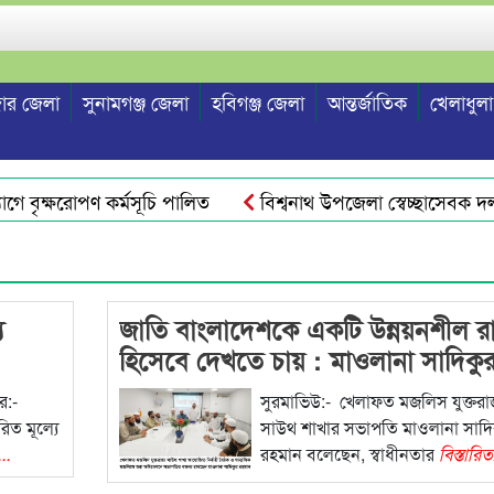
ার জেলা
সুনামগঞ্জ জেলা
হবিগঞ্জ জেলা
আন্তর্জাতিক
খেলাধুলা
ে বৃক্ষরোপণ কর্মসূচি পালিত
বিশ্বনাথ উপজেলা স্বেচ্ছাসেবক দল ন
ছে সরকার – এমপি এমরান আহমদ চৌধুরী
বাংলাদেশ ইউনিয়ন পরিষদ
ে
জাতি বাংলাদেশকে একটি উন্নয়নশীল রাষ্ট
হিসেবে দেখতে চায় : মাওলানা সাদিকু
রহমান
র:-
সুরমাভিউ:- খেলাফত মজলিস যুক্তরাজ
িত মূল্যে
সাউথ শাখার সভাপতি মাওলানা সাদি
..
রহমান বলেছেন, স্বাধীনতার
বিস্তারিত