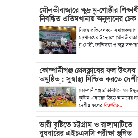
মৌলভীবাজারে ক্ষুদ্র নৃ-গোষ্ঠীর শিক্ষার্
নিবন্ধিত এতিমখানায় অনুদানের চেক
বিতরণ
নিজস্ব প্রতিবেদক:- সমাজকল্যাণ
মন্ত্রণালয়ের উদ্যোগে মৌলভীবাজারে 
নৃ-গোষ্ঠী, জাতিসত্তা ও ক্ষুদ্র সম্প্রদ
বিস্তারিত...
কোম্পানীগঞ্জ প্রেসক্লাবের ফল উৎসব
অনুষ্ঠিত : সুস্বাস্থ্য নিশ্চিত করতে দেশ
ফলের বিকল্প নেই
কোম্পানীগঞ্জ প্রতিনিধি:- ফাস্টফ
কৃত্রিম খাবারের ভিড়ে আমাদের নতু
দেশীয় ফলের
বিস্তারিত...
ভারী বৃষ্টিতে চট্টগ্রাম ও রাঙ্গামাটিতে
বুধবারের এইচএসসি পরীক্ষা স্থগিত