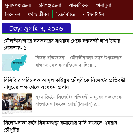
সুনামগঞ্জ জেলা
হবিগঞ্জ জেলা
আন্তর্জাতিক
খেলাধুলা
বিনোদন
ধর্ম ও জীবন
চিত্র-বিচিত্র
লাইফস্টাইল
Day:
জুলাই ৭, ২০২৬
মৌলভীবাজারে বসতঘরের বাথরুম থেকে বস্তাবন্দী লাশ উদ্ধার
গ্রেফতার- ১
নিজস্ব প্রতিবেদক:- মৌলভীবাজার সদর উপজেলার
ব্রাহ্মণগ্রামে এক ব্যক্তিকে দা দিয়ে...
বিসিবি’র পরিচালক আব্দুল কাইয়ুম চৌধুরীকে সিলেটের প্রতিবন্ধী
মানুষের পক্ষ থেকে সংবর্ধনা প্রদান
সুরমাভিউ:- সিলেটের প্রতিবন্ধী মানুষের পক্ষ থেকে
বাংলাদেশ ক্রিকেট বোর্ড (বিসিবি)’র...
সিলেট-ঢাকা রুটে বিমানভাড়া কমানোর দাবি সংসদে এমরান
চৌধুরীর