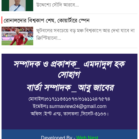
উদ্দেশ্যে সৌদি আরবে...
রোনালদোর বিশ্বকাপ শেষ, কোয়ার্টারে স্পেন
ফুটবলের সবচেয়ে বড় মঞ্চ বিশ্বকাপে আর দেখা যাবে না
ক্রিস্টিয়ানো...
সম্পাদক ও প্রকাশক_ এমদাদুল হক
সোহাগ
বার্তা সম্পাদক _আবু জাবের
মোবাইলঃ০১৭১১৩৩১০৭০/০১৬১১২৪৭৫৭৪
ইমেইলঃ surmaview24@gmail.com
অফিস :ইস্ট এন্ড, তালতলা ,সিলেট-৩১০০।
Developed By -
Web Nest