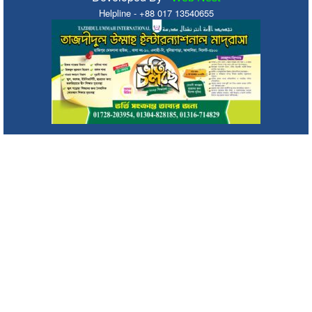
Helpline - +88 017 13540655