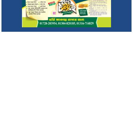
মৌলভীবাজারে সাইফুর রহমান সড়কের সংস্কার কাজ পরিদর্শনে জাকির
হোসেন উজ্জ্বল
ওমর মাহবুবের উদ্যোগে অনুষ্ঠিত হলো ‘ফুটবল ফেস্ট ২০২৬’
ইনসাফ ভিলেজ ডেভেলপমেন্টের কার্যালয়ে মাছ চাষ প্রশিক্ষণের সমাপনী
ও সনদপত্র বিতরণ
অসুস্থ ইলিয়াস কাঞ্চন, কী হয়েছে তাঁর? দেশে ফিরলেন ১৫ মাস পর
২০ আগষ্ট থেকে দেশে প্রথমবারের মতো নৌযান শুমারীর তথ্য সংগ্রহ
করা হবে
ক্রীড়া চর্চা আইনজীবীদের কর্মস্পৃহা ও পারস্পরিক সৌহার্দ্য বৃদ্ধি করে :
এমপি এমরান চৌধুরী
টার্গেট কিলিং’ এর শিকার সাংবাদিক তুরাব : মিফতাহ সিদ্দিকী
মাসুক বাজারে ব্যবসায়ীদের সাথে এন আর বি ব্যাংক পিএলসি তালতলা
উপশাখার মতবিনিময়