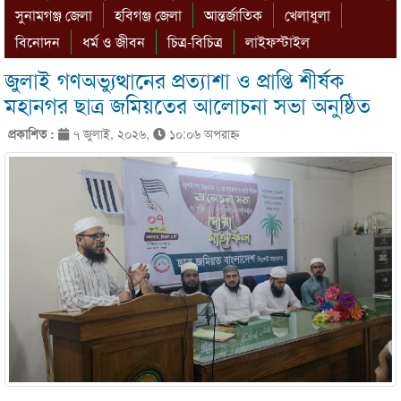
সুনামগঞ্জ জেলা
হবিগঞ্জ জেলা
আন্তর্জাতিক
খেলাধুলা
বিনোদন
ধর্ম ও জীবন
চিত্র-বিচিত্র
লাইফস্টাইল
জুলাই গণঅভ্যুত্থানের প্রত্যাশা ও প্রাপ্তি শীর্ষক
মহানগর ছাত্র জমিয়তের আলোচনা সভা অনুষ্ঠিত
প্রকাশিত :
৭ জুলাই, ২০২৬,
১০:০৬ অপরাহ্ণ