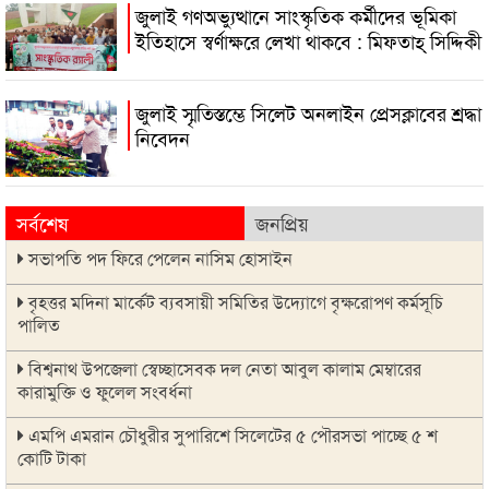
জুলাই গণঅভ্যুত্থানে সাংস্কৃতিক কর্মীদের ভূমিকা
ইতিহাসে স্বর্ণাক্ষরে লেখা থাকবে : মিফতাহ্ সিদ্দিকী
জুলাই স্মৃতিস্তম্ভে সিলেট অনলাইন প্রেসক্লাবের শ্রদ্ধা
নিবেদন
সর্বশেষ
জনপ্রিয়
সভাপতি পদ ফিরে পেলেন নাসিম হোসাইন
বৃহত্তর মদিনা মার্কেট ব্যবসায়ী সমিতির উদ্যোগে বৃক্ষরোপণ কর্মসূচি
পালিত
বিশ্বনাথ উপজেলা স্বেচ্ছাসেবক দল নেতা আবুল কালাম মেম্বারের
কারামুক্তি ও ফুলেল সংবর্ধনা
এমপি এমরান চৌধুরীর সুপারিশে সিলেটের ৫ পৌরসভা পাচ্ছে ৫ শ
কোটি টাকা