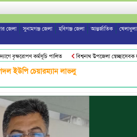
ার জেলা
সুনামগঞ্জ জেলা
হবিগঞ্জ জেলা
আন্তর্জাতিক
খেলাধুলা
োগে বৃক্ষরোপণ কর্মসূচি পালিত
বিশ্বনাথ উপজেলা স্বেচ্ছাসেবক দল 
দল ইউপি চেয়ারম্যান লাভলু