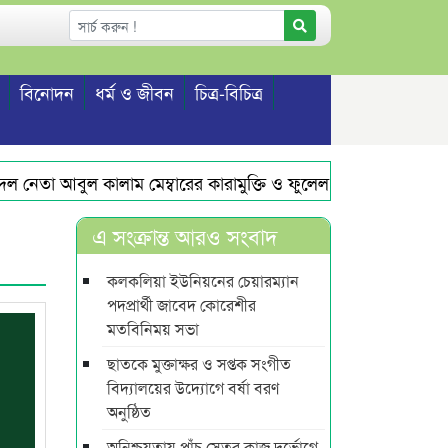
বিনোদন
ধর্ম ও জীবন
চিত্র-বিচিত্র
নেতা আবুল কালাম মেম্বারের কারামুক্তি ও ফুলেল সংবর্ধনা
এমপি 
এ সংক্রান্ত আরও সংবাদ
কলকলিয়া ইউনিয়নের চেয়ারম্যান
পদপ্রার্থী জাবেদ কোরেশীর
মতবিনিময় সভা
ছাতকে মুক্তাক্ষর ও সপ্তক সংগীত
বিদ্যালয়ের উদ্যোগে বর্ষা বরণ
অনুষ্ঠিত
অনিশ্চয়তায় পাঁচ সেতুর কাজ দুর্ভোগে