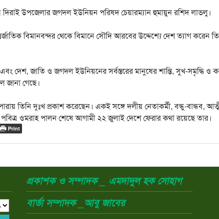
ন দিরাই উপজেলার জগদল ইউনিয়ন পরিষদ চেয়ারম্যান হুমায়ুন রশিদ লাভলু।
র্জাতিক বিমানবন্দর থেকে বিমানে সৌদি আরবের উদ্দেশ্যে দেশ ত্যাগ করেন ত
ং দেশ, জাতি ও জগদল ইউনিয়নের সর্বস্তরের মানুষের শান্তি, সুখ-সমৃদ্ধি ও ক
ে জানা গেছে।
ারায় তিনি দুঃখ প্রকাশ করেছেন। একই সঙ্গে দলীয় নেতাকর্মী, বন্ধু-বান্ধব, আত্
ন। পবিত্র ওমরাহ পালন শেষে আগামী ২২ জুলাই দেশে ফেরার কথা রয়েছে তার।
Print
প্রকাশক ও সম্পাদক _ এমদাদুল হক সোহাগ
বার্তা সম্পাদক _আবু জাবের