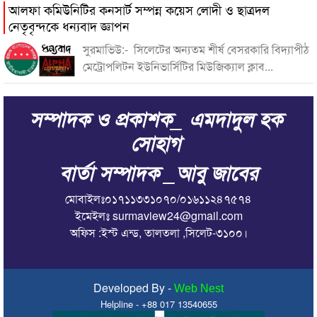
আলফা কমিউনিটির কনসার্ট সম্পন্ন কয়েস লোদী ও ছাত্রদল
নেতৃবৃন্দকে ধন্যবাদ জ্ঞাপন
সুরমাভিউ:- সিলেটের অন্যতম শীর্ষ বেসরকারি বিদ্যাপীঠ
মেট্রোপলিটন ইউনিভার্সিটির মিউজিক্যাল ক্লাব...
সম্পাদক ও প্রকাশক_ এমদাদুল হক
সোহাগ
বার্তা সম্পাদক _আবু জাবের
মোবাইলঃ০১৭১১৩৩১০৭০/০১৬১১২৪৭৫৭৪
ইমেইলঃ surmaview24@gmail.com
অফিস :ইস্ট এন্ড, তালতলা ,সিলেট-৩১০০।
Developed By -
Web Nest
Helpline - +88 017 13540655