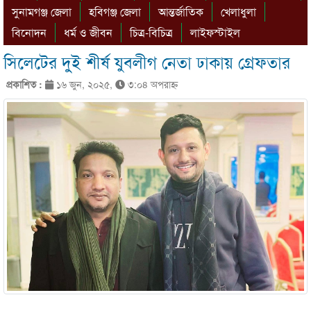
সুনামগঞ্জ জেলা
হবিগঞ্জ জেলা
আন্তর্জাতিক
খেলাধুলা
বিনোদন
ধর্ম ও জীবন
চিত্র-বিচিত্র
লাইফস্টাইল
সিলেটের দুই শীর্ষ যুবলীগ নেতা ঢাকায় গ্রেফতার
প্রকাশিত :
১৬ জুন, ২০২৫,
৩:০৪ অপরাহ্ণ