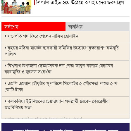
লিগ্যাল এইড হয়ে উঠেছে অসহায়দের ভরসাস্থল
সর্বশেষ
জনপ্রিয়
সভাপতি পদ ফিরে পেলেন নাসিম হোসাইন
বৃহত্তর মদিনা মার্কেট ব্যবসায়ী সমিতির উদ্যোগে বৃক্ষরোপণ কর্মসূচি
পালিত
বিশ্বনাথ উপজেলা স্বেচ্ছাসেবক দল নেতা আবুল কালাম মেম্বারের
কারামুক্তি ও ফুলেল সংবর্ধনা
এমপি এমরান চৌধুরীর সুপারিশে সিলেটের ৫ পৌরসভা পাচ্ছে ৫ শ
কোটি টাকা
কলকলিয়া ইউনিয়নের চেয়ারম্যান পদপ্রার্থী জাবেদ কোরেশীর
মতবিনিময় সভা
মাগুরায় সাকিব আল হাসানের বাড়িতে হামলা
জুলাই গণ-অভ্যুত্থানের দ্বিতীয় বার্ষিকীকে জাসদ ও যুব জোট সিলেট