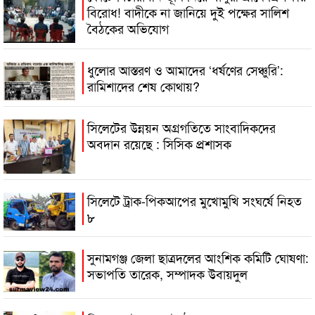
বিরোধ! বাদীকে না জানিয়ে দুই পক্ষের সালিশ
বৈঠকের অভিযোগ
ধুলোর আস্তরণ ও আমাদের ‘ধর্ষণের সেঞ্চুরি’:
রামিশাদের শেষ কোথায়?
সিলেটের উন্নয়ন অগ্রগতিতে সাংবাদিকদের
অবদান রয়েছে : সিসিক প্রশাসক
সিলেটে ট্রাক-পিকআপের মুখোমুখি সংঘর্ষে নিহত
৮
সুনামগঞ্জ জেলা ছাত্রদলের আংশিক কমিটি ঘোষণা:
সভাপতি তারেক, সম্পাদক উবায়দুল