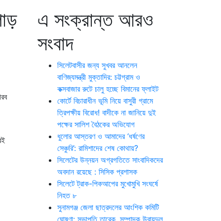
পাড়
এ সংক্রান্ত আরও
সংবাদ
সিলেটবাসীর জন্য সুখবর আনলেন
বাণিজ্যমন্ত্রী মুক্তাদির: চট্টগ্রাম ও
কক্সবাজার রুটে চালু হচ্ছে বিমানের ফ্লাইট
েরব
কোর্টে বিচারাধীন ভূমি নিয়ে বাসুরী গ্রামে
ত্রিপক্ষীয় বিরোধ! বাদীকে না জানিয়ে দুই
পক্ষের সালিশ বৈঠকের অভিযোগ
ধুলোর আস্তরণ ও আমাদের ‘ধর্ষণের
রই
সেঞ্চুরি’: রামিশাদের শেষ কোথায়?
সিলেটের উন্নয়ন অগ্রগতিতে সাংবাদিকদের
অবদান রয়েছে : সিসিক প্রশাসক
সিলেটে ট্রাক-পিকআপের মুখোমুখি সংঘর্ষে
নিহত ৮
সুনামগঞ্জ জেলা ছাত্রদলের আংশিক কমিটি
ঘোষণা: সভাপতি তারেক, সম্পাদক উবায়দুল