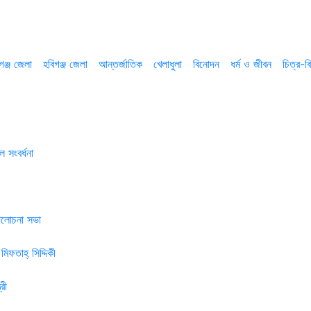
গঞ্জ জেলা
হবিগঞ্জ জেলা
আন্তর্জাতিক
খেলাধুলা
বিনোদন
ধর্ম ও জীবন
চিত্র-বি
 সংবর্ধনা
 আলোচনা সভা
মিফতাহ্ সিদ্দিকী
রী