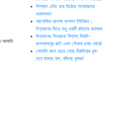
লিগ্যাল এইড হয়ে উঠেছে অসহায়দের
ভরসাস্থল
আলোকিত জনপদ জগদল ইউনিয়ন :
উন্নয়নের ভিড়ে শুধু একটি রাস্তার হাহাকার
উন্নয়নের ‘উভয়চর’ বিপ্লব: দিরাই-
র আসামি
জগন্নাথপুর রুটে এখন নৌকায় চাকা ঘোরে!
সোনালি ধানে ছেয়ে গেছে দিরাইয়ের বুক:
তবে হাসছে ধান, কাঁদছে কৃষক!