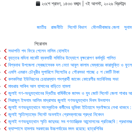
২৩শে শ্রাবণ, ১৪৩৩ বঙ্গাব্দ | ৭ই আগস্ট, ২০২৬ খ্রিস্টাব্দ
জাতীয়
রাজনীতি
সিলেট বিভাগ
মৌলভীবাজার জেলা
সুনাম
শিরোনাম
সভাপতি পদ ফিরে পেলেন নাসিম হোসাইন
বৃহত্তর মদিনা মার্কেট ব্যবসায়ী সমিতির উদ্যোগে বৃক্ষরোপণ কর্মসূচি পালিত
বিশ্বনাথ উপজেলা স্বেচ্ছাসেবক দল নেতা আবুল কালাম মেম্বারের কারামুক্তি ও ফুলেল
এমপি এমরান চৌধুরীর সুপারিশে সিলেটের ৫ পৌরসভা পাচ্ছে ৫ শ কোটি টাকা
কলকলিয়া ইউনিয়নের চেয়ারম্যান পদপ্রার্থী জাবেদ কোরেশীর মতবিনিময় সভা
মাগুরায় সাকিব আল হাসানের বাড়িতে হামলা
জুলাই গণ-অভ্যুত্থানের দ্বিতীয় বার্ষিকীকে জাসদ ও যুব জোট সিলেট জেলা শাখার
সিরাজুল ইসলাম আলিম মাদ্রাসায় জুলাই গণঅভ্যুত্থান দিবস উদযাপন
জুলাই গণঅভ্যুত্থানে সাংস্কৃতিক কর্মীদের ভূমিকা ইতিহাসে স্বর্ণাক্ষরে লেখা থাকবে : 
জুলাই স্মৃতিস্তম্ভে সিলেট অনলাইন প্রেসক্লাবের শ্রদ্ধা নিবেদন
জুলাই গণঅভ্যুত্থান স্মৃতি জাদুঘর: সব গণতান্ত্রিক আন্দোলনের প্রতিচ্ছবি : প্রধানমন্ত্
ক্যাম্পাসে হামলায় সরকারের উচ্চপর্যায়ের মদদ রয়েছে: ছাত্রশিবির