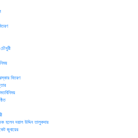
ল
বিতরণ
 চৌধুরী
নিময়
রস্কার বিতরণ
্তার
র মতবিনিময়
্ঠিত
রী
দক হলেন দয়াল উদ্দিন তালুকদার
েট জুবায়ের