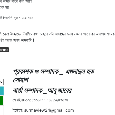
ে আমার সাথে কথা হয়নি
ুরু হয়
 বিএনপি ধ্বংস হয়ে যাবে
এনপি নেতা ইমদাদের নিয়মিত কথা তাহলে এটা আমাদের জন্য লজ্জার আনোয়ার অসংখ্য মামলা
এটা দলের জন্য আত্মঘাতী !
Print
প্রকাশক ও সম্পাদক _ এমদাদুল হক
সোহাগ
বার্তা সম্পাদক _আবু জাবের
মোবাইলঃ০১৭১১৩৩১০৭০,০১৬১১২৪৭৫৭৪
ইমেইলঃ surmaview24@gmail.com