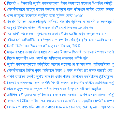
সিলেটে ২ দিনব্যাপী জুলাই গণঅভ্যুত্থান দিবস উদযাপনে মহানগর বিএনপির কর্মসূচি
মৌলভীবাজারে সাইফুর রহমান সড়কের সংস্কার কাজ পরিদর্শনে জাকির হোসেন উজ্জ্ব
ওমর মাহবুবের উদ্যোগে অনুষ্ঠিত হলো ‘ফুটবল ফেস্ট ২০২৬’
ইনসাফ ভিলেজ ডেভেলপমেন্টের কার্যালয়ে মাছ চাষ প্রশিক্ষণের সমাপনী ও সনদপত্র 
অসুস্থ ইলিয়াস কাঞ্চন, কী হয়েছে তাঁর? দেশে ফিরলেন ১৫ মাস পর
২০ আগষ্ট থেকে দেশে প্রথমবারের মতো নৌযান শুমারীর তথ্য সংগ্রহ করা হবে
ক্রীড়া চর্চা আইনজীবীদের কর্মস্পৃহা ও পারস্পরিক সৌহার্দ্য বৃদ্ধি করে : এমপি এমরান
টার্গেট কিলিং’ এর শিকার সাংবাদিক তুরাব : মিফতাহ সিদ্দিকী
মাসুক বাজারে ব্যবসায়ীদের সাথে এন আর বি ব্যাংক পিএলসি তালতলা উপশাখার মতবি
সিলেট মহানগরীর ৮নং ওয়ার্ড যুব জমিয়তের আহ্বায়ক কমিটি গঠন
জুলাই গণঅভ্যুত্থানের বর্ষপূর্তিতে আলোর অন্বেষণের সাধারণ জ্ঞান প্রতিযোগিতার পু
মৌলভীবাজারে ডিবি’র পৃথক অভিযানে ইয়াবা ও নগদ অর্থসহ দুই মাদক কারবারি গ্রেপ
এমপি তাহসিনা রুশদীর লুনা’র সঙ্গে দি ওয়ান পাউন্ড জেনারেল হসপিটালের ট্রাস্টিবৃন্দে
সিলেটে বাকাসস-এর জেলা কমিটির বিদায়ী সংবর্ধনা ও বিভাগীয় কমিটির মতবিনিময় অনুষ
ছাতকে মুক্তাক্ষর ও সপ্তক সংগীত বিদ্যালয়ের উদ্যোগে বর্ষা বরণ অনুষ্ঠিত
নারীশিক্ষার উন্নয়নে আন্তরিকভাবে কাজ করছে সরকার – এমপি এমরান আহমদ চৌধু
বাংলাদেশ ইউনিয়ন পরিষদ চেয়ারম্যান মেম্বার এসোসিয়েশন কেন্দ্রীয় সাংগঠনিক সম্পা
সংস্কার ও গণভোটের রায় বাস্তবায়নে সরকারকে কোন ছাড় দেয়া হবেনা – অ্যাডভোক