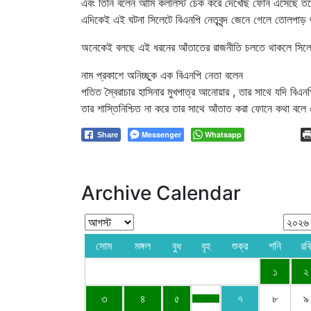
এবং তিনি বলেন আমি কললিস্ট চেক করে দেখেছি ফোন এসেছে তব
এদিকেই এই ঘটনা সিলেটে বিএনপি নেতৃবৃন্দ জেনে গেলে তোলপাড় শ
অনেকেই বলছে এই ধরনের আঁতাতের রাজনীতি চলতে থাকলে সিলেট
নাম প্রকাশে অনিচ্ছুক এক বিএনপি নেতা বলেন
পতিত স্বৈরাচার হাসিনার মুখপাত্র আনোয়ার , তার সাথে যদি বি
তার শাস্তিনিশ্চিত না করে তার সাথে আঁতাত করা ফোনে কথা বলে 
Messenger
Whatsapp
Share
Archive Calendar
সোম
মঙ্গল
বুধ
বৃহ
শুক্র
শনি
রবি
১
২
৩
৪
৫
৭
৮
৯