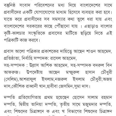
বস্তুনিষ্ঠ সংবাদ পরিবেশনের মধ্য দিয়ে বাংলাদেশের সাথে
প্রবাসীদের একটি যোগাযোগের মাধ্যম হিসেবে ব্যবহার করা হবে।
যাতে করে প্রবাসীদের সব সমস্যার কথা তুলে ধরা যায় এবং
বাংলাদেশের সরকারের কাছে পৌঁছানো যায় । এছাড়াও বাংলার
কৃষ্টি-কালচার সংস্কৃতিকে প্রবাসের মাটিতে ছড়িয়ে দিতে এই
পত্রিকাটি কাজ করবে।
প্রবাস আলো পত্রিকার প্রকাশকের দায়িত্বে আছেন শাওন আহমেদ,
প্রতিষ্ঠাতা, নির্বাহি সম্পাদক: রাসেল আহমেদ,
সহ-সম্পাদক : উল্লাস আশিক আহমেদ, সহ-সম্পাদক বদরুল বিন
আফরুজ। উপদেষ্টায় আছেন মন্জুরুল হাসান চৌধুরী
(সেলিম),আশরাফুল ইসলাম,নজরুল ইসলাম চৌধুরী,অজয়
দাস,কৌশিক রাব্বানী খান,হাবীবা জেসমিন,সুমা দাস।
দম্পতি প্রতিযোগিতায় প্রথম হয়েছেন হোসেন সালাম রহমান
দম্পতি, দ্বিতীয় তানিয়া দম্পতি, তৃতীয় সাথে মজুমদার দম্পতি,
এবং শিশুদের চিত্রাঙ্গনে ক এবং খ বিভাগের শিশুদের চিত্রাঙ্গন