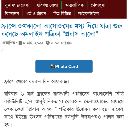
সুনামগঞ্জ জেলা
হবিগঞ্জ জেলা
আন্তর্জাতিক
খেলাধুলা
বিনোদন
ধর্ম ও জীবন
চিত্র-বিচিত্র
লাইফস্টাইল
ফ্রান্সে জমকালো আয়োজনের মধ্য দিয়ে যাত্রা শুরু
করেছে অনলাইন পত্রিকা “প্রবাস আলো”
প্রকাশিত :
৮ মার্চ, ২০২২,
৩:০৩ অপরাহ্ণ
Photo Card
ফ্রান্সে থেকে: বদরুল বিন আফরুজ।
রবিবার ৬ মার্চ ফ্রান্সের রাজধানী প্যারিসের বাংলাদেশি বিডি
কমিউনিটি হলে আনুষ্ঠানিকভাবে কোরআন তেলাওয়াতের মাধ্যমে
কেক কেটে “প্রবাস আলো ” পত্রিকার উদ্বোধন করা হয়। একেই
সাথে ইউরো উৎসব পরিবারের বর্ষপূর্তি উদযাপনও পালন করা
হয়।