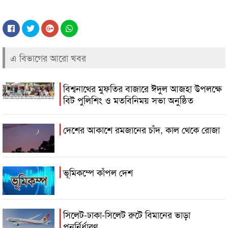
এ বিভাগের আরো খবর
বিশ্বনাথের মুফতির বাজারে ঈদুল আজহা উপলক্ষে
বিট পুলিশিং ও মতবিনিময় সভা অনুষ্ঠিত
দেশের আকাশে রমজানের চাঁদ, কাল থেকে রোজা
ভূমিকম্পে কাঁপল দেশ
সিলেট-ঢাকা-সিলেট রুটে বিমানের ভাড়া
পুনর্নির্ধারণ