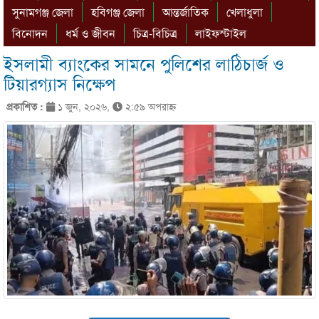
সুনামগঞ্জ জেলা
হবিগঞ্জ জেলা
আন্তর্জাতিক
খেলাধুলা
বিনোদন
ধর্ম ও জীবন
চিত্র-বিচিত্র
লাইফস্টাইল
ইসলামী ব্যাংকের সামনে পুলিশের লাঠিচার্জ ও
টিয়ারগ্যাস নিক্ষেপ
প্রকাশিত :
১ জুন, ২০২৬,
২:৫৯ অপরাহ্ণ