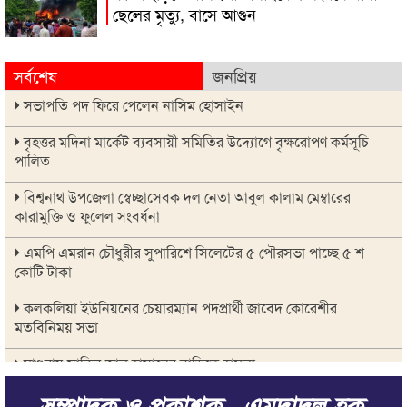
ছেলের মৃত্যু, বাসে আগুন
সর্বশেষ
জনপ্রিয়
সভাপতি পদ ফিরে পেলেন নাসিম হোসাইন
বৃহত্তর মদিনা মার্কেট ব্যবসায়ী সমিতির উদ্যোগে বৃক্ষরোপণ কর্মসূচি
পালিত
বিশ্বনাথ উপজেলা স্বেচ্ছাসেবক দল নেতা আবুল কালাম মেম্বারের
কারামুক্তি ও ফুলেল সংবর্ধনা
এমপি এমরান চৌধুরীর সুপারিশে সিলেটের ৫ পৌরসভা পাচ্ছে ৫ শ
কোটি টাকা
কলকলিয়া ইউনিয়নের চেয়ারম্যান পদপ্রার্থী জাবেদ কোরেশীর
মতবিনিময় সভা
মাগুরায় সাকিব আল হাসানের বাড়িতে হামলা
সম্পাদক ও প্রকাশক_ এমদাদুল হক
জুলাই গণ-অভ্যুত্থানের দ্বিতীয় বার্ষিকীকে জাসদ ও যুব জোট সিলেট