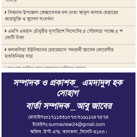
বিশ্বনাথ উপজেলা স্বেচ্ছাসেবক দল নেতা আবুল কালাম মেম্বারের
কারামুক্তি ও ফুলেল সংবর্ধনা
এমপি এমরান চৌধুরীর সুপারিশে সিলেটের ৫ পৌরসভা পাচ্ছে ৫ শ
কোটি টাকা
কলকলিয়া ইউনিয়নের চেয়ারম্যান পদপ্রার্থী জাবেদ কোরেশীর
মতবিনিময় সভা
মাগুরায় সাকিব আল হাসানের বাড়িতে হামলা
সম্পাদক ও প্রকাশক_ এমদাদুল হক
জুলাই গণ-অভ্যুত্থানের দ্বিতীয় বার্ষিকীকে জাসদ ও যুব জোট সিলেট
জেলা শাখার আলোচনা সভা
সোহাগ
সিরাজুল ইসলাম আলিম মাদ্রাসায় জুলাই গণঅভ্যুত্থান দিবস উদযাপন
বার্তা সম্পাদক _আবু জাবের
জুলাই গণঅভ্যুত্থানে সাংস্কৃতিক কর্মীদের ভূমিকা ইতিহাসে স্বর্ণাক্ষরে লেখা
মোবাইলঃ০১৭১১৩৩১০৭০/০১৬১১২৪৭৫৭৪
থাকবে : মিফতাহ্ সিদ্দিকী
ইমেইলঃ surmaview24@gmail.com
জুলাই স্মৃতিস্তম্ভে সিলেট অনলাইন প্রেসক্লাবের শ্রদ্ধা নিবেদন
অফিস :ইস্ট এন্ড, তালতলা ,সিলেট-৩১০০।