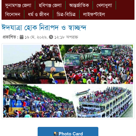
সুনামগঞ্জ জেলা
হবিগঞ্জ জেলা
আন্তর্জাতিক
খেলাধুলা
বিনোদন
ধর্ম ও জীবন
চিত্র-বিচিত্র
লাইফস্টাইল
ঈদযাত্রা হোক নিরাপদ ও স্বাচ্ছন্দ
প্রকাশিত :
১৬ মে, ২০২৬,
১২:১৮ অপরাহ্ণ
Photo Card