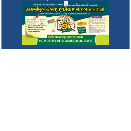
সিলেটে ২ দিনব্যাপী জুলাই গণঅভ্যুত্থান দিবস উদযাপনে মহানগর
বিএনপির কর্মসূচি
মৌলভীবাজারে সাইফুর রহমান সড়কের সংস্কার কাজ পরিদর্শনে জাকির
হোসেন উজ্জ্বল
ওমর মাহবুবের উদ্যোগে অনুষ্ঠিত হলো ‘ফুটবল ফেস্ট ২০২৬’
ইনসাফ ভিলেজ ডেভেলপমেন্টের কার্যালয়ে মাছ চাষ প্রশিক্ষণের সমাপনী
ও সনদপত্র বিতরণ
অসুস্থ ইলিয়াস কাঞ্চন, কী হয়েছে তাঁর? দেশে ফিরলেন ১৫ মাস পর
২০ আগষ্ট থেকে দেশে প্রথমবারের মতো নৌযান শুমারীর তথ্য সংগ্রহ
করা হবে
ক্রীড়া চর্চা আইনজীবীদের কর্মস্পৃহা ও পারস্পরিক সৌহার্দ্য বৃদ্ধি করে :
এমপি এমরান চৌধুরী
টার্গেট কিলিং’ এর শিকার সাংবাদিক তুরাব : মিফতাহ সিদ্দিকী