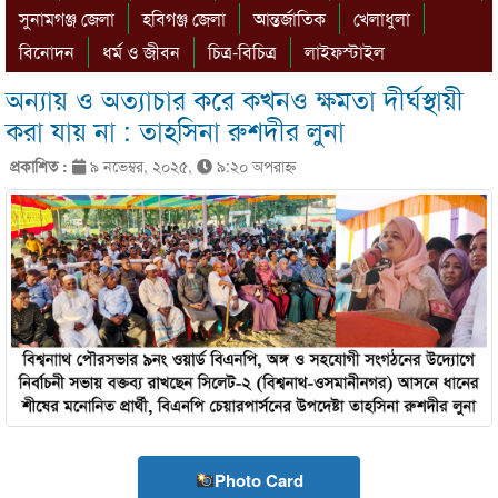
সুনামগঞ্জ জেলা
হবিগঞ্জ জেলা
আন্তর্জাতিক
খেলাধুলা
বিনোদন
ধর্ম ও জীবন
চিত্র-বিচিত্র
লাইফস্টাইল
অন্যায় ও অত্যাচার করে কখনও ক্ষমতা দীর্ঘস্থায়ী
করা যায় না : তাহসিনা রুশদীর লুনা
প্রকাশিত :
৯ নভেম্বর, ২০২৫,
৯:২০ অপরাহ্ণ
Photo Card