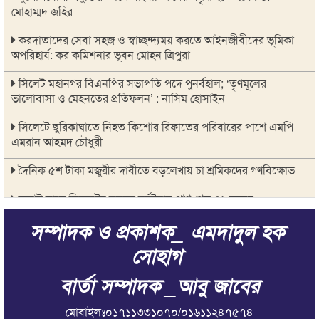
মোহাম্মদ জহির
করদাতাদের সেবা সহজ ও স্বাচ্ছন্দ্যময় করতে আইনজীবীদের ভূমিকা
অপরিহার্য: কর কমিশনার ভূবন মোহন ত্রিপুরা
সিলেট মহানগর বিএনপির সভাপতি পদে পুনর্বহাল; ‘তৃণমূলের
ভালোবাসা ও মেহনতের প্রতিফলন’ : নাসিম হোসাইন
সিলেটে ছুরিকাঘাতে নিহত কিশোর রিফাতের পরিবারের পাশে এমপি
এমরান আহমদ চৌধুরী
দৈনিক ৫শ টাকা মজুরীর দাবীতে বড়লেখায় চা শ্রমিকদের গণবিক্ষোভ
জুলাই মাসে সিলেটের সড়কে দুর্ঘটনায় প্রাণ গেল ৩১ জনের
সম্পাদক ও প্রকাশক_ এমদাদুল হক
সভাপতি পদ ফিরে পেলেন নাসিম হোসাইন
সোহাগ
বৃহত্তর মদিনা মার্কেট ব্যবসায়ী সমিতির উদ্যোগে বৃক্ষরোপণ কর্মসূচি
পালিত
বার্তা সম্পাদক _আবু জাবের
বিশ্বনাথ উপজেলা স্বেচ্ছাসেবক দল নেতা আবুল কালাম মেম্বারের
মোবাইলঃ০১৭১১৩৩১০৭০/০১৬১১২৪৭৫৭৪
কারামুক্তি ও ফুলেল সংবর্ধনা