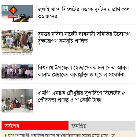
জুলাই মাসে সিলেটের সড়কে দুর্ঘটনায় প্রাণ গেল
৩১ জনের
বৃহত্তর মদিনা মার্কেট ব্যবসায়ী সমিতির উদ্যোগে
বৃক্ষরোপণ কর্মসূচি পালিত
বিশ্বনাথ উপজেলা স্বেচ্ছাসেবক দল নেতা আবুল
কালাম মেম্বারের কারামুক্তি ও ফুলেল সংবর্ধনা
এমপি এমরান চৌধুরীর সুপারিশে সিলেটের ৫
পৌরসভা পাচ্ছে ৫ শ কোটি টাকা
সর্বশেষ
জনপ্রিয়
যুগোপযোগী প্রযুক্তির জ্ঞানে সাংবাদিকদের সমৃদ্ধ হতে হবে : ড.