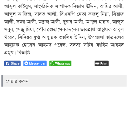
আব্দুল কাইয়ুম, সাংগঠনিক সম্পাদক নিজাম উদ্দিন, আমির আলী,
আব্দুল আজিজ, সাদত আলী, বিএনপি নেতা ফজলু মিয়া, সিরাজ
আলী, সমর আলী, মন্তাজ আলী, ছুরাব আলী, আব্দুল হান্নান, আব্দুস
সবুর, সেজু মিয়া, পৌর স্বেচ্ছাসেবকদলের ভারপ্রাপ্ত আহ্বায়ক আবুল
খয়ের, সিনিয়র যুগ্ম আহ্বায়ক তছলিম উদ্দিন, উপজেলা ছাত্রদলের
আহ্বায়ক হোসেন আহমদ পবেল, সদস্য সচিব ফাহিম আহমদ
প্রমুখ। বিজ্ঞপ্তি
Messenger
Whatsapp
Print
Share
শেয়ার করুন