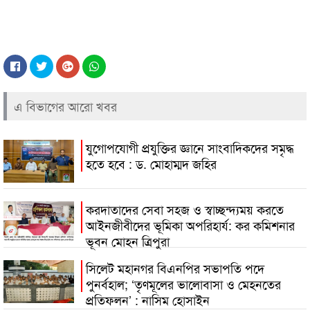
এ বিভাগের আরো খবর
যুগোপযোগী প্রযুক্তির জ্ঞানে সাংবাদিকদের সমৃদ্ধ
হতে হবে : ড. মোহাম্মদ জহির
করদাতাদের সেবা সহজ ও স্বাচ্ছন্দ্যময় করতে
আইনজীবীদের ভূমিকা অপরিহার্য: কর কমিশনার
ভূবন মোহন ত্রিপুরা
সিলেট মহানগর বিএনপির সভাপতি পদে
পুনর্বহাল; ‘তৃণমূলের ভালোবাসা ও মেহনতের
প্রতিফলন’ : নাসিম হোসাইন