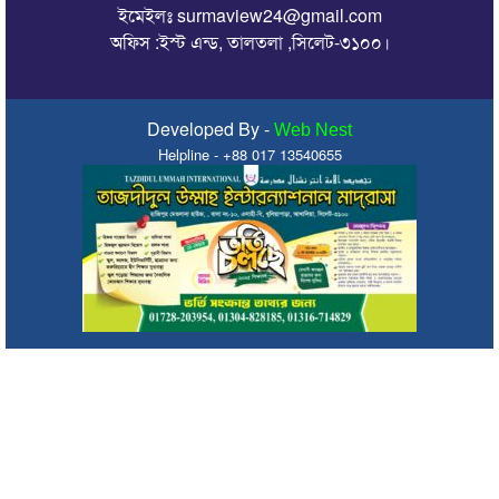
ইমেইলঃ surmaview24@gmail.com
এমপি এমরান চৌধুরীর সুপারিশে সিলেটের ৫ পৌরসভা পাচ্ছে ৫ শ
অফিস :ইস্ট এন্ড, তালতলা ,সিলেট-৩১০০।
কোটি টাকা
কলকলিয়া ইউনিয়নের চেয়ারম্যান পদপ্রার্থী জাবেদ কোরেশীর
মতবিনিময় সভা
Developed By -
Web Nest
Helpline - +88 017 13540655
মাগুরায় সাকিব আল হাসানের বাড়িতে হামলা
জুলাই গণ-অভ্যুত্থানের দ্বিতীয় বার্ষিকীকে জাসদ ও যুব জোট সিলেট
জেলা শাখার আলোচনা সভা
সিরাজুল ইসলাম আলিম মাদ্রাসায় জুলাই গণঅভ্যুত্থান দিবস উদযাপন
জুলাই গণঅভ্যুত্থানে সাংস্কৃতিক কর্মীদের ভূমিকা ইতিহাসে স্বর্ণাক্ষরে লেখা
থাকবে : মিফতাহ্ সিদ্দিকী
জুলাই স্মৃতিস্তম্ভে সিলেট অনলাইন প্রেসক্লাবের শ্রদ্ধা নিবেদন
জুলাই গণঅভ্যুত্থান স্মৃতি জাদুঘর: সব গণতান্ত্রিক আন্দোলনের প্রতিচ্ছবি :
প্রধানমন্ত্রী