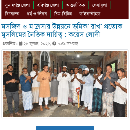
সুনামগঞ্জ জেলা
হবিগঞ্জ জেলা
আন্তর্জাতিক
খেলাধুলা
বিনোদন
ধর্ম ও জীবন
চিত্র-বিচিত্র
লাইফস্টাইল
মসজিদ ও মাদ্রাসার উন্নয়নে ভূমিকা রাখা প্রত্যেক
মুসলিমের নৈতিক দায়িত্ব : কয়েস লোদী
প্রকাশিত :
২৮ জুলাই, ২০২৫,
৭:৫৯ অপরাহ্ণ