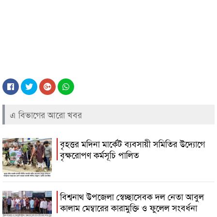
এ বিভাগের আরো খবর
বৃহত্তর মদিনা মার্কেট ব্যবসায়ী সমিতির উদ্যোগে
বৃক্ষরোপণ কর্মসূচি পালিত
বিশ্বনাথ উপজেলা স্বেচ্ছাসেবক দল নেতা আবুল
কালাম মেম্বারের কারামুক্তি ও ফুলেল সংবর্ধনা