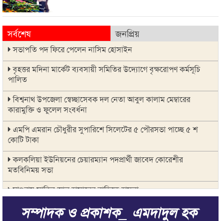
সর্বশেষ
জনপ্রিয়
সভাপতি পদ ফিরে পেলেন নাসিম হোসাইন
বৃহত্তর মদিনা মার্কেট ব্যবসায়ী সমিতির উদ্যোগে বৃক্ষরোপণ কর্মসূচি
পালিত
বিশ্বনাথ উপজেলা স্বেচ্ছাসেবক দল নেতা আবুল কালাম মেম্বারের
কারামুক্তি ও ফুলেল সংবর্ধনা
এমপি এমরান চৌধুরীর সুপারিশে সিলেটের ৫ পৌরসভা পাচ্ছে ৫ শ
কোটি টাকা
কলকলিয়া ইউনিয়নের চেয়ারম্যান পদপ্রার্থী জাবেদ কোরেশীর
মতবিনিময় সভা
মাগুরায় সাকিব আল হাসানের বাড়িতে হামলা
সম্পাদক ও প্রকাশক_ এমদাদুল হক
জুলাই গণ-অভ্যুত্থানের দ্বিতীয় বার্ষিকীকে জাসদ ও যুব জোট সিলেট
জেলা শাখার আলোচনা সভা