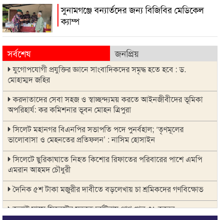
সুনামগঞ্জে বন্যার্তদের জন্য বিজিবির মেডিকেল
ক্যাম্প
সর্বশেষ
জনপ্রিয়
যুগোপযোগী প্রযুক্তির জ্ঞানে সাংবাদিকদের সমৃদ্ধ হতে হবে : ড.
মোহাম্মদ জহির
করদাতাদের সেবা সহজ ও স্বাচ্ছন্দ্যময় করতে আইনজীবীদের ভূমিকা
অপরিহার্য: কর কমিশনার ভূবন মোহন ত্রিপুরা
সিলেট মহানগর বিএনপির সভাপতি পদে পুনর্বহাল; ‘তৃণমূলের
ভালোবাসা ও মেহনতের প্রতিফলন’ : নাসিম হোসাইন
সিলেটে ছুরিকাঘাতে নিহত কিশোর রিফাতের পরিবারের পাশে এমপি
এমরান আহমদ চৌধুরী
দৈনিক ৫শ টাকা মজুরীর দাবীতে বড়লেখায় চা শ্রমিকদের গণবিক্ষোভ
জুলাই মাসে সিলেটের সড়কে দুর্ঘটনায় প্রাণ গেল ৩১ জনের