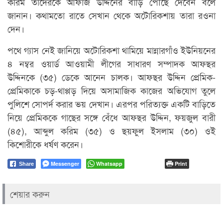
করিম তাদেরকে আফাজ উদ্দিনের বাড়ি পৌঁছে দেবেন বলে
জানান। কথামতো রাতে সেখান থেকে অটোরিকশায় তারা রওনা
দেন।
পথে গ্যাস নেই জানিয়ে অটোরিকশা থামিয়ে মান্নারগাঁও ইউনিয়নের
৪ নম্বর ওয়ার্ড আওয়ামী লীগের সাধারণ সম্পাদক আফছর
উদ্দিনকে (৩৫) ডেকে আনেন চালক। আফছর উদ্দিন প্রেমিক-
প্রেমিকাকে চড়-থাপ্পড় দিয়ে অসামাজিক কাজের অভিযোগ তুলে
পুলিশে সোপর্দ করার ভয় দেখান। এরপর পরিত্যক্ত একটি বাড়িতে
নিয়ে প্রেমিককে গাছের সঙ্গে বেঁধে আফছর উদ্দিন, ফয়জুল বারী
(৪৫), আব্দুল করিম (৩৫) ও ছয়ফুল ইসলাম (৩০) ওই
কিশোরীকে ধর্ষণ করেন।
Messenger
Whatsapp
Print
Share
শেয়ার করুন