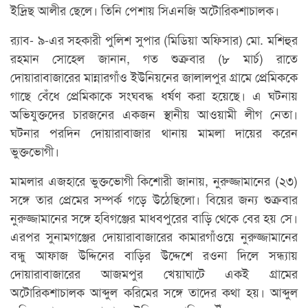
ইদ্রিছ আলীর ছেলে। তিনি পেশায় সিএনজি অটোরিকশাচালক।
র‍্যাব- ৯-এর সহকারী পুলিশ সুপার (মিডিয়া অফিসার) মো. মশিহুর
রহমান সোহেল জানান, গত শুক্রবার (৮ মার্চ) রাতে
দোয়ারাবাজারের মান্নারগাঁও ইউনিয়নের জালালপুর গ্রামে প্রেমিককে
গাছে বেঁধে প্রেমিকাকে সংঘবদ্ধ ধর্ষণ করা হয়েছে। এ ঘটনায়
অভিযুক্তদের চারজনের একজন স্থানীয় আওয়ামী লীগ নেতা।
ঘটনার পরদিন দোয়ারাবাজার থানায় মামলা দায়ের করেন
ভুক্তভোগী।
মামলার এজহারে ভুক্তভোগী কিশোরী জানায়, নুরুজ্জামানের (২৩)
সঙ্গে তার প্রেমের সম্পর্ক গড়ে উঠেছিলো। বিয়ের জন্য শুক্রবার
নুরুজ্জামানের সঙ্গে হবিগঞ্জের মাধবপুরের বাড়ি থেকে বের হয় সে।
এরপর সুনামগঞ্জের দোয়ারাবাজারের কামারগাঁওয়ে নুরুজ্জামানের
বন্ধু আফাজ উদ্দিনের বাড়ির উদ্দেশে রওনা দিলে সন্ধ্যায়
দোয়ারাবাজারের আজমপুর খেয়াঘাটে একই গ্রামের
অটোরিকশাচালক আব্দুল করিমের সঙ্গে তাদের কথা হয়। আব্দুল