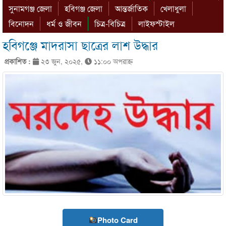
সুনামগঞ্জ জেলা
হবিগঞ্জ জেলা
আন্তর্জাতিক
খেলাধুলা
বিনোদন
ধর্ম ও জীবন
চিত্র-বিচিত্র
লাইফস্টাইল
হবিগঞ্জে মাদরাসা ছাত্রের লাশ উদ্ধার
প্রকাশিত :
২৩ জুন, ২০২৫,
১১:০০ অপরাহ্ণ
Photo Card