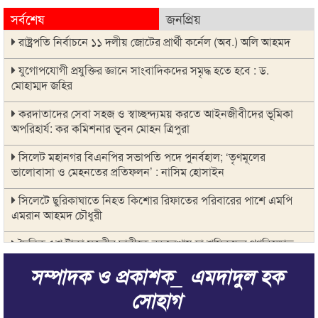
সর্বশেষ
জনপ্রিয়
রাষ্ট্রপতি নির্বাচনে ১১ দলীয় জোটের প্রার্থী কর্নেল (অব.) অলি আহমদ
যুগোপযোগী প্রযুক্তির জ্ঞানে সাংবাদিকদের সমৃদ্ধ হতে হবে : ড.
মোহাম্মদ জহির
করদাতাদের সেবা সহজ ও স্বাচ্ছন্দ্যময় করতে আইনজীবীদের ভূমিকা
অপরিহার্য: কর কমিশনার ভূবন মোহন ত্রিপুরা
সিলেট মহানগর বিএনপির সভাপতি পদে পুনর্বহাল; ‘তৃণমূলের
ভালোবাসা ও মেহনতের প্রতিফলন’ : নাসিম হোসাইন
সিলেটে ছুরিকাঘাতে নিহত কিশোর রিফাতের পরিবারের পাশে এমপি
এমরান আহমদ চৌধুরী
দৈনিক ৫শ টাকা মজুরীর দাবীতে বড়লেখায় চা শ্রমিকদের গণবিক্ষোভ
সম্পাদক ও প্রকাশক_ এমদাদুল হক
জুলাই মাসে সিলেটের সড়কে দুর্ঘটনায় প্রাণ গেল ৩১ জনের
সোহাগ
সভাপতি পদ ফিরে পেলেন নাসিম হোসাইন