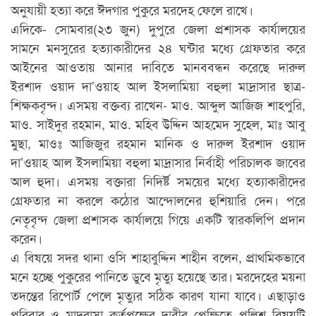
অনুযায়ী হত্যা করে ঈদগার পুকুরে মরদেহ ফেলে রাখে।
এদিকে- সোমবার(২৩ জুন) দুপুরে জেলা প্রশাসক কার্যালয়ের
সামনে মনসুরের হত্যাকারীদের ২৪ ঘন্টার মধ্যে গ্রেফতার করে
আইনের আওতায় আনার দাবিতে মানববন্ধন করেছে দারুল
ইরশাদ ওয়াদ দা’ওয়াহ আল ইসলামিয়া বহুলা মাদ্রাসার ছাত্র-
শিক্ষকবৃন্দ। এসময় বক্তব্য রাখেন- মাও. আব্দুল আজিজ শাহপুরি,
মাও. সাইদুর রহমান, মাও. মহিব উদ্দিন আহমেদ সুহেল, মাঃ আবু
মুছা, মাওঃ আজিজুর রহমান মানিক ও দারুল ইরশাদ ওয়াদ
দা’ওয়াহ আল ইসলামিয়া বহুলা মাদ্রাসার নির্বাহী পরিচালক জাবের
আল হুদা। এসময় বক্তারা নিদির্ষ্ট সময়ের মধ্যে হত্যাকারীদের
গ্রেফতার না করলে কঠোর আন্দোলনের হুশিয়ারি দেন। পরে
নেতৃবৃন্দ জেলা প্রশাসক কার্যালয়ে গিয়ে একটি স্বারকলিপি প্রদান
করেন।
এ বিষয়ে সদর থানা ওসি শাহাবুদ্দিন শাহীন বলেন, প্রাথমিকভাবে
মনে হচ্ছে পুকুরের পানিতে ডুবে মৃত্যু হয়েছে তার। মরদেহের ময়না
তদন্তের রিপোর্ট পেলে মৃত্যুর সঠিক কারণ যানা যাবে। এছাড়াও
পরিবার ও মাদরাসা কর্তৃপক্ষের দাবীর প্রেক্ষিতে পুলিশ বিষয়টি