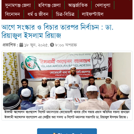
সুনামগঞ্জ জেলা
হবিগঞ্জ জেলা
আন্তর্জাতিক
খেলাধুলা
বিনোদন
ধর্ম ও জীবন
চিত্র-বিচিত্র
লাইফস্টাইল
আগে সংস্কার ও বিচার তারপর নির্বাচন : ডা.
রিয়াজুল ইসলাম রিয়াজ
প্রকাশিত :
১৮ জুন, ২০২৫,
৮:০০ অপরাহ্ণ