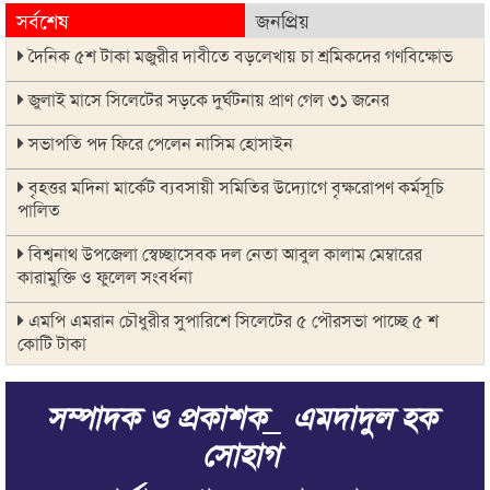
সর্বশেষ
জনপ্রিয়
দৈনিক ৫শ টাকা মজুরীর দাবীতে বড়লেখায় চা শ্রমিকদের গণবিক্ষোভ
জুলাই মাসে সিলেটের সড়কে দুর্ঘটনায় প্রাণ গেল ৩১ জনের
সভাপতি পদ ফিরে পেলেন নাসিম হোসাইন
বৃহত্তর মদিনা মার্কেট ব্যবসায়ী সমিতির উদ্যোগে বৃক্ষরোপণ কর্মসূচি
পালিত
বিশ্বনাথ উপজেলা স্বেচ্ছাসেবক দল নেতা আবুল কালাম মেম্বারের
কারামুক্তি ও ফুলেল সংবর্ধনা
এমপি এমরান চৌধুরীর সুপারিশে সিলেটের ৫ পৌরসভা পাচ্ছে ৫ শ
কোটি টাকা
কলকলিয়া ইউনিয়নের চেয়ারম্যান পদপ্রার্থী জাবেদ কোরেশীর
সম্পাদক ও প্রকাশক_ এমদাদুল হক
মতবিনিময় সভা
সোহাগ
মাগুরায় সাকিব আল হাসানের বাড়িতে হামলা