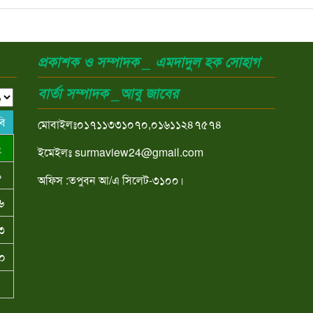
প্রকাশক ও সম্পাদক _ এমদাদুল হক সোহাগ
বার্তা সম্পাদক _আবু জাবের
বি
মোবাইলঃ০১৭১১৩৩১০৭০,০১৬১১২৪৭৫৭৪
২
ইমেইলঃ surmaview24@gmail.com
৯
অফিস :তপুবন আ/এ সিলেট-৩১০০।
৬
৩
০