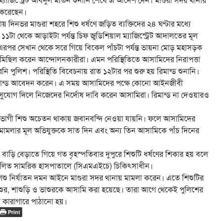
 করেছেন।
য় দিনভর মাগুরা শহরে শিশু ধর্ষণে জড়িত ব্যক্তিদের ২৪ ঘণ্টার মধ্যে
া ১১টা থেকে আড়াইটা পর্যন্ত চিফ জুডিশিয়াল ম্যাজিস্ট্রেট আদালতের মূল
পর সেখান থেকে সরে গিয়ে বিকেল পাঁচটা পর্যন্ত ভায়না মোড় মহাসড়ক
মিছিল করেন আন্দোলনকারীরা। এমন পরিস্থিতিতে আসামিদের নিরাপত্তা
 পুলিশ। পরিস্থিতি বিবেচনায় রাত ১২টার পর শুরু হয় রিমান্ড শুনানি।
 রিমান্ড আবেদন করেন। এ সময় আসামিদের পক্ষে কোনো আইনজীবী
সুযোগ দিলে নিজেদের নির্দোষ দাবি করেন আসামিরা। রিমান্ড না দেওয়ারও
ুক্তভোগী শিশু অচেতন থাকায় জবানবন্দি নেওয়া যায়নি। ফলে আসামিদের
ষে মামলার মূল অভিযুক্তকে সাত দিন এবং অন্য তিন আসামিকে পাঁচ দিনের
ের বাড়ি বেড়াতে গিয়ে গত বৃহস্পতিবার দুপুরে শিশুটি ধর্ষণের শিকার হয় বলে
্মিলিত সামরিক হাসপাতালে (সিএমএইচে) চিকিৎসাধীন।
শিশু নির্যাতন দমন আইনে মাগুরা সদর থানায় মামলা করেন। এতে শিশুটির
 শ্বশুর, শাশুড়ি ও ভাশুরকে আসামি করা হয়েছে। তারা আগে থেকেই পুলিশের
র কারাগারে পাঠানো হয়।
Print