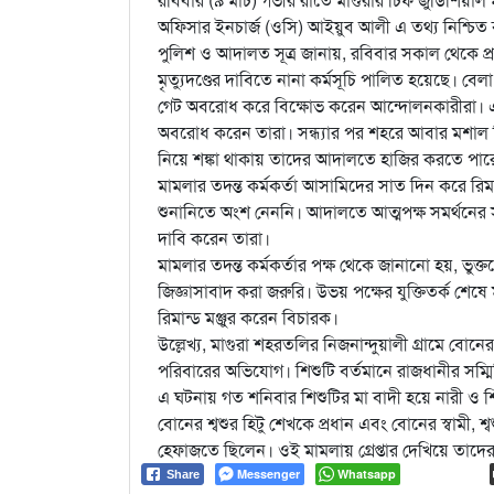
অফিসার ইনচার্জ (ওসি) আইয়ুব আলী এ তথ্য নিশ্চিত
পুলিশ ও আদালত সূত্র জানায়, রবিবার সকাল থেকে প্রা
মৃত্যুদণ্ডের দাবিতে নানা কর্মসূচি পালিত হয়েছে। বেল
গেট অবরোধ করে বিক্ষোভ করেন আন্দোলনকারীরা। এর
অবরোধ করেন তারা। সন্ধ্যার পর শহরে আবার মশাল 
নিয়ে শঙ্কা থাকায় তাদের আদালতে হাজির করতে পারেনি
মামলার তদন্ত কর্মকর্তা আসামিদের সাত দিন করে
শুনানিতে অংশ নেননি। আদালতে আত্মপক্ষ সমর্থনের 
দাবি করেন তারা।
মামলার তদন্ত কর্মকর্তার পক্ষ থেকে জানানো হয়, ভ
জিজ্ঞাসাবাদ করা জরুরি। উভয় পক্ষের যুক্তিতর্ক শে
রিমান্ড মঞ্জুর করেন বিচারক।
উল্লেখ্য, মাগুরা শহরতলির নিজনান্দুয়ালী গ্রামে বোন
পরিবারের অভিযোগ। শিশুটি বর্তমানে রাজধানীর সম
এ ঘটনায় গত শনিবার শিশুটির মা বাদী হয়ে নারী ও 
বোনের শ্বশুর হিটু শেখকে প্রধান এবং বোনের স্বামী,
হেফাজতে ছিলেন। ওই মামলায় গ্রেপ্তার দেখিয়ে তাদে
Messenger
Whatsapp
Share