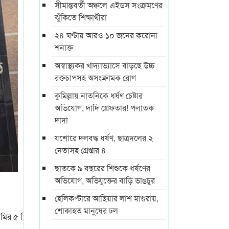
সীমান্তবর্তী অঞ্চলে এইডস সংক্রমণের
ঝুঁকিতে শিক্ষার্থীরা
২৪ ঘণ্টায় আরও ১০ জনের করোনা
শনাক্ত
অস্বাস্থ্যকর খাদ্যাভ্যাসে বাড়ছে উচ্চ
রক্তচাপসহ অসংক্রামক রোগ
কুমিল্লায় নাতনিকে ধর্ষণ চেষ্টার
অভিযোগ, দাদি গ্রেফতার! পলাতক
দাদা
যশোরে দলবদ্ধ ধর্ষণ, ছাত্রদলের ২
নেতাসহ গ্রেপ্তার ৪
ছাতকে ৯ বছরের শিশুকে ধর্ষণের
অভিযোগ, অভিযুক্তের বাড়ি ভাঙচুর
হেলিকপ্টারে আছিয়ার লাশ মাগুরায়,
শোকাহত মানুষের ঢল
ামির ৫ দিন করে রিমান্ড মঞ্জুর করেছেন আদালত।