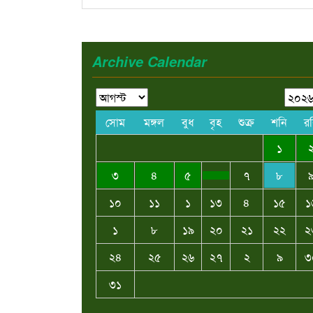
Archive Calendar
সোম
মঙ্গল
বুধ
বৃহ
শুক্র
শনি
র
১
৩
৪
৫
৭
৮
১০
১১
১
১৩
৪
১৫
১
১
৮
১৯
২০
২১
২২
২
২৪
২৫
২৬
২৭
২
৯
৩
৩১