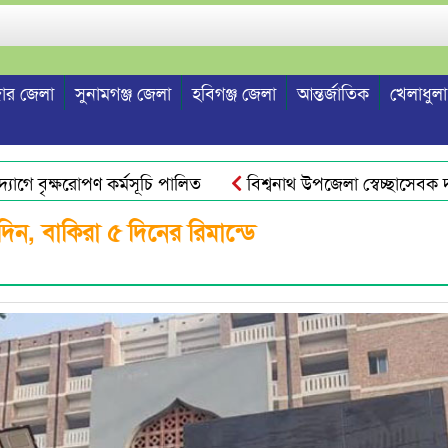
ার জেলা
সুনামগঞ্জ জেলা
হবিগঞ্জ জেলা
আন্তর্জাতিক
খেলাধুলা
ে বৃক্ষরোপণ কর্মসূচি পালিত
বিশ্বনাথ উপজেলা স্বেচ্ছাসেবক দল ন
 দিন, বাকিরা ৫ দিনের রিমান্ডে