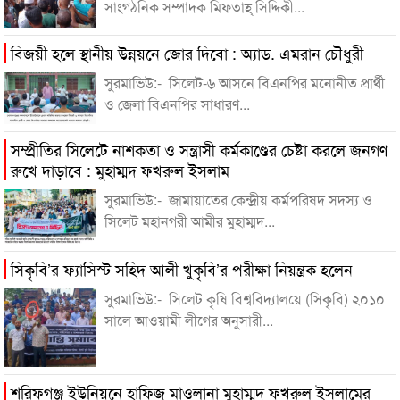
সাংগঠনিক সম্পাদক মিফতাহ্ সিদ্দিকী...
বিজয়ী হলে স্থানীয় উন্নয়নে জোর দিবো : অ্যাড. এমরান চৌধুরী
সুরমাভিউ:- সিলেট-৬ আসনে বিএনপির মনোনীত প্রার্থী
ও জেলা বিএনপির সাধারণ...
সম্প্রীতির সিলেটে নাশকতা ও সন্ত্রাসী কর্মকাণ্ডের চেষ্টা করলে জনগণ
রুখে দাড়াবে : মুহাম্মদ ফখরুল ইসলাম
সুরমাভিউ:- জামায়াতের কেন্দ্রীয় কর্মপরিষদ সদস্য ও
সিলেট মহানগরী আমীর মুহাম্মদ...
সিকৃবি’র ফ্যাসিস্ট সহিদ আলী খুকৃবি’র পরীক্ষা নিয়ন্ত্রক হলেন
সুরমাভিউ:- সিলেট কৃষি বিশ্ববিদ্যালয়ে (সিকৃবি) ২০১০
সালে আওয়ামী লীগের অনুসারী...
শরিফগঞ্জ ইউনিয়নে হাফিজ মাওলানা মুহাম্মদ ফখরুল ইসলামের