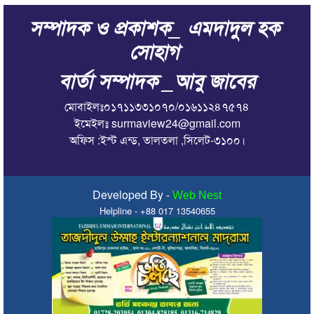
সম্পাদক ও প্রকাশক_ এমদাদুল হক
সোহাগ
বার্তা সম্পাদক _আবু জাবের
মোবাইলঃ০১৭১১৩৩১০৭০/০১৬১১২৪৭৫৭৪
ইমেইলঃ surmaview24@gmail.com
অফিস :ইস্ট এন্ড, তালতলা ,সিলেট-৩১০০।
Developed By -
Web Nest
Helpline - +88 017 13540655