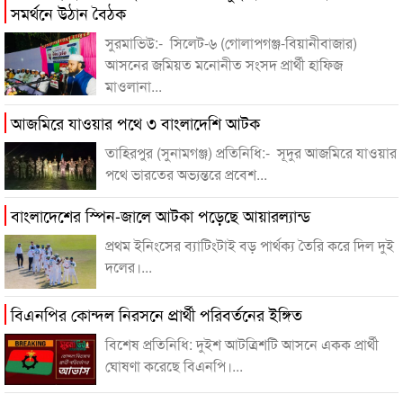
সমর্থনে উঠান বৈঠক
সুরমাভিউ:- সিলেট-৬ (গোলাপগঞ্জ-বিয়ানীবাজার)
আসনের জমিয়ত মনোনীত সংসদ প্রার্থী হাফিজ
মাওলানা...
আজমিরে যাওয়ার পথে ৩ বাংলাদেশি আটক
তাহিরপুর (সুনামগঞ্জ) প্রতিনিধি:- সূদুর আজমিরে যাওয়ার
পথে ভারতের অভ্যন্তরে প্রবেশ...
বাংলাদেশের স্পিন-জালে আটকা পড়েছে আয়ারল‌্যান্ড
প্রথম ইনিংসের ব‌্যাটিংটাই বড় পার্থক‌্য তৈরি করে দিল দুই
দলের।...
বিএনপির কোন্দল নিরসনে প্রার্থী পরিবর্তনের ইঙ্গিত
বিশেষ প্রতিনিধি: দুইশ আটত্রিশটি আসনে একক প্রার্থী
ঘোষণা করেছে বিএনপি।...