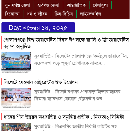
সুনামগঞ্জ জেলা
হবিগঞ্জ জেলা
আন্তর্জাতিক
খেলাধুলা
বিনোদন
ধর্ম ও জীবন
চিত্র-বিচিত্র
লাইফস্টাইল
Day:
নভেম্বর ১৪, ২০২৫
গোলাপগঞ্জে বিশ্ব ডায়াবেটিস দিবস উপলক্ষে র‌্যালি ও ফ্রি ডায়াবেটিস
ক্যাম্প অনুষ্ঠিত
সুরমাভিউ:- সিলেটের গোলাপগঞ্জে ‘কর্মস্থলে ডায়াবেটিস,
সচেতনতা গড়ে তুলুন’ স্লোগানকে সামনে...
সিলেটে মেহমান রেষ্টুরেন্ট’র শুভ উদ্বোধন
সুরমাভিউ:- সিলেট নগরের প্রাণকেন্দ্র জিন্দাবাজারের
সিতারা ম্যানশনে মেহমান রেষ্টুরেন্ট’র শুভ...
ধানের শীষ উন্নয়ন অগ্রগতির ও সমৃদ্ধির প্রতীক : মিফতাহ্ সিদ্দিকী
সুরমাভিউ:- বিএনপির জাতীয় নির্বাহী কমিটির সহ