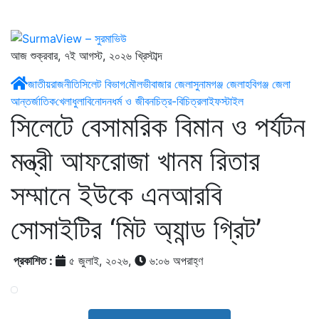
আজ শুক্রবার, ৭ই আগস্ট, ২০২৬ খ্রিস্টাব্দ
জাতীয়
রাজনীতি
সিলেট বিভাগ
মৌলভীবাজার জেলা
সুনামগঞ্জ জেলা
হবিগঞ্জ জেলা
আন্তর্জাতিক
খেলাধুলা
বিনোদন
ধর্ম ও জীবন
চিত্র-বিচিত্র
লাইফস্টাইল
সিলেটে বেসামরিক বিমান ও পর্যটন
মন্ত্রী আফরোজা খানম রিতার
সম্মানে ইউকে এনআরবি
সোসাইটির ‘মিট অ্যান্ড গ্রিট’
প্রকাশিত :
৫ জুলাই, ২০২৬,
৬:০৬ অপরাহ্ণ