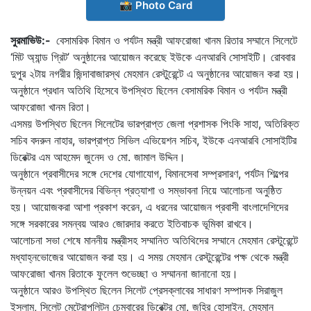
📸 Photo Card
সুরমাভিউ:-
বেসামরিক বিমান ও পর্যটন মন্ত্রী আফরোজা খানম রিতার সম্মানে সিলেটে
‘মিট অ্যান্ড গ্রিট’ অনুষ্ঠানের আয়োজন করেছে ইউকে এনআরবি সোসাইটি। রোববার
দুপুর ২টায় নগরীর জিন্দাবাজারস্থ মেহমান রেস্টুরেন্টে এ অনুষ্ঠানের আয়োজন করা হয়।
অনুষ্ঠানে প্রধান অতিথি হিসেবে উপস্থিত ছিলেন বেসামরিক বিমান ও পর্যটন মন্ত্রী
আফরোজা খানম রিতা।
এসময় উপস্থিত ছিলেন সিলেটের ভারপ্রাপ্ত জেলা প্রশাসক পিংকি সাহা, অতিরিক্ত
সচিব বদরুন নাহার, ভারপ্রাপ্ত সিভিল এভিয়েশন সচিব, ইউকে এনআরবি সোসাইটির
ডিরেক্টর এম আহমেদ জুনেদ ও মো. জামাল উদ্দিন।
অনুষ্ঠানে প্রবাসীদের সঙ্গে দেশের যোগাযোগ, বিমানসেবা সম্প্রসারণ, পর্যটন শিল্পের
উন্নয়ন এবং প্রবাসীদের বিভিন্ন প্রত্যাশা ও সম্ভাবনা নিয়ে আলোচনা অনুষ্ঠিত
হয়। আয়োজকরা আশা প্রকাশ করেন, এ ধরনের আয়োজন প্রবাসী বাংলাদেশিদের
সঙ্গে সরকারের সমন্বয় আরও জোরদার করতে ইতিবাচক ভূমিকা রাখবে।
আলোচনা সভা শেষে মাননীয় মন্ত্রীসহ সম্মানিত অতিথিদের সম্মানে মেহমান রেস্টুরেন্টে
মধ্যাহ্নভোজের আয়োজন করা হয়। এ সময় মেহমান রেস্টুরেন্টের পক্ষ থেকে মন্ত্রী
আফরোজা খানম রিতাকে ফুলেল শুভেচ্ছা ও সম্মাননা জানানো হয়।
অনুষ্ঠানে আরও উপস্থিত ছিলেন সিলেট প্রেসক্লাবের সাধারণ সম্পাদক সিরাজুল
ইসলাম, সিলেট মেট্রোপলিটন চেম্বারের ডিরেক্টর মো. জহির হোসাইন, মেহমান