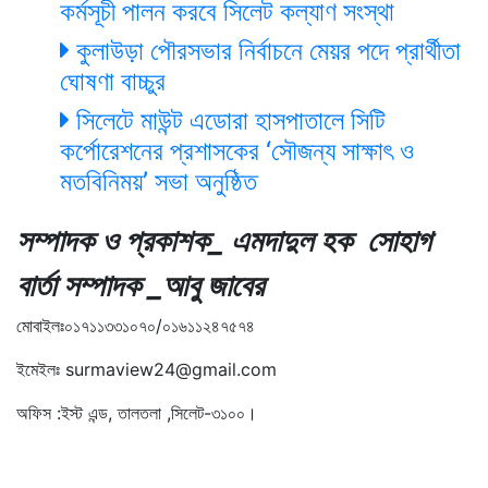
কর্মসূচী পালন করবে সিলেট কল্যাণ সংস্থা
কুলাউড়া পৌরসভার নির্বাচনে মেয়র পদে প্রার্থীতা
ঘোষণা বাচ্চুর
সিলেটে মাউন্ট এডোরা হাসপাতালে সিটি
কর্পোরেশনের প্রশাসকের ‘সৌজন্য সাক্ষাৎ ও
মতবিনিময়’ সভা অনুষ্ঠিত
সম্পাদক ও প্রকাশক_ এমদাদুল হক সোহাগ
বার্তা সম্পাদক _আবু জাবের
মোবাইলঃ০১৭১১৩৩১০৭০/০১৬১১২৪৭৫৭৪
ইমেইলঃ surmaview24@gmail.com
অফিস :ইস্ট এন্ড, তালতলা ,সিলেট-৩১০০।