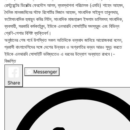
রেস্টুরেন্টের ডিরেক্টর ফেরদৌস আলম, ব্যবস্থাপনা পরিচালক (এমডি) শাহেদ আহমদ,
দৈনিক মানবজমিনের স্টাফ রিপোর্টার মিজান আহমদ, সাংবাদিক সাইফুল তাকুলদার,
ফটোসাংবাদিক হুমায়ুন কবির লিটন, সাংবাদিক মাজহারুল ইসলাম ডালিমসহ সাংবাদিক,
ব্যবসায়ী, সরকারি কর্মকর্তাবৃন্দ, ইউকে এনআরবি সোসাইটির সদস্যবৃন্দ এবং বিভিন্ন
শ্রেণি-পেশার বিশিষ্ট ব্যক্তিবর্গ।
অনুষ্ঠানের শেষ পর্বে উপস্থিত সকল অতিথিকে ধন্যবাদ জানিয়ে আয়োজকরা বলেন,
প্রবাসী বাংলাদেশিদের সঙ্গে দেশের উন্নয়ন ও অগ্রগতির বন্ধন আরও সুদৃঢ় করতে
ইউকে এনআরবি সোসাইটি ভবিষ্যতেও এ ধরনের উদ্যোগ অব্যাহত রাখবে।-
বিজ্ঞপ্তি
Messenger
Share