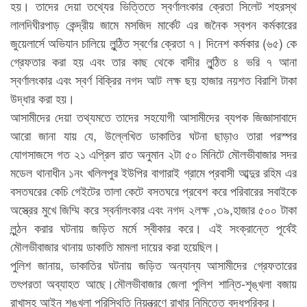
হয়। তাদের দেয়া তথ্যের ভিত্তিতে স্বর্ণালংকার ক্রেতা সিলেট শহরস্থ
লালদিঘীরপাড় কেন্দ্রীয় জামে মসজিদ মার্কেট এর জনৈক স্বপন কর্মকারের
জুয়েলার্সে অভিযান চালিয়ে লুন্ঠিত স্বর্ণের ক্রেতা ৭। দিনেশ কর্মকার (৬৫) কে
গ্রেফতার করা হয় এবং তার কাছ থেকে বাদীর লুন্ঠিত ৪ ভরি ৭ আনা
স্বর্ণালংকার এবং স্বর্ণ বিক্রির নগদ আট লক্ষ ছয় হাজার নয়শত বিরাশি টাকা
উদ্ধার করা হয়।
আসামীদের দেয়া তথ্যমতে তাদের সহযোগী আসামীদের ব্যপক জিজ্ঞাসাবাদে
আরো জানা যায় যে, উল্লেখিত ডাকাতির ঘটনা ছাড়াও তারা পরস্পর
যোগসাজসে গত ২১ এপ্রিল রাত অনুমান ২টা ৫০ মিনিটে মৌলভীবাজার সদর
মডেল থানাধীন ১নং খলিলপুর ইউপির বাগারাই গ্রামে প্রবাসী আব্দুর রহিম এর
বসতঘরের কেচি গেইটের তালা কেটে বসতঘরে প্রবেশ করে পরিবারের সবাইকে
অস্ত্রের মুখে জিম্মি করে স্বর্নালংকার এবং নগদ ২লক্ষ ,৩৯,হাজার ৫০০ টাকা
লুন্ঠন করার ঘটনায় জড়িত মর্মে স্বীকার করে। এই সংক্রান্তে পূর্বেই
মৌলভীবাজার থানায় ডাকাতি মামলা দায়ের করা হয়েছিল।
পুলিশ জানায়, ডাকাতির ঘটনায় জড়িত অন্যান্য আসামীদের গ্রেফতারের
তৎপরতা অব্যাহত আছে।মৌলভীবাজার জেলা পুলিশ শান্তি-শৃঙ্খলা বজায়
রাখাসহ আইন শৃঙ্খলা পরিস্থিতি নিয়ন্ত্রণে রাখার নিমিত্তে বদ্ধপরিকর।