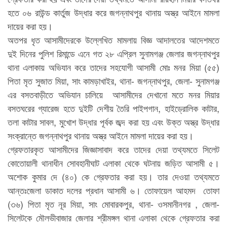
হতে ০৬ রাউন্ড কার্তুজ উদ্ধার করে জগন্নাথপুর থানায় অস্ত্র আইনে মামলা
দায়ের করা হয়।
অতপর ধৃত আসামীদেরকে উল্লেখিত মামলায় বিজ্ঞ আদালতের আদেশমতে
দুই দিনের পুলিশ রিমান্ডে এনে গত ২৮ এপ্রিল সুনামগঞ্জ জেলার জগন্নাথপুর
থানা এলাকায় অভিযান করে তাদের সহযোগী আসামী মোঃ মনর মিয়া (৫৫)
পিতা মৃত সুজাত মিয়া, সাং কামড়াখাইর, থানা- জগন্নাথপুর, জেলা- সুনামগঞ্জ
এর বসতবাড়ীতে অভিযান চালিয়ে আসামীদের দেখানো মতে মনর মিয়ার
বসতঘরের গ্যারেজ হতে দুইটি দেশীয় তৈরি পাইপগান, হাইড্রোলিক কাটার,
তলা কাটার সাবল, মুখোশ উদ্ধার পূর্বক জব্দ করা হয় এবং উক্ত অস্ত্র উদ্ধার
সংক্রান্তে জগন্নাথপুর থানায় অস্ত্র আইনে মামলা দায়ের করা হয়।
গ্রেফতারকৃত আসামীদের জিজ্ঞাসাবাদ করে তাদের দেয়া তথ্যমতে সিলেট
কোতোয়ালী থানাধীন সোবহানীঘাট এলাকা থেকে ঘটনায় জড়িত আসামী ৫।
অশোক কুমার দে (৪০) কে গ্রেফতার করা হয়। তার দেওয়া তথ্যমতে
আন্তঃজেলা ডাকাত দলের প্রধান আসামী ৬। তোফায়েল আহমদ তোফা
(৩৬) পিতা মৃত নূর মিয়া, সাং মোবারকপুর, থানা- ওসমানীনগর , জেলা-
সিলেটকে মৌলভীবাজার জেলার শ্রীমঙ্গল থানা এলাকা থেকে গ্রেফতার করা