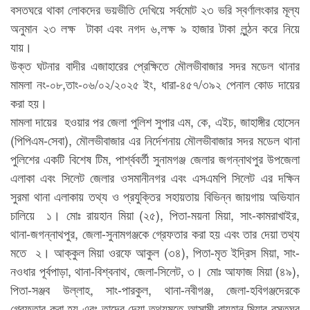
বসতঘরে থাকা লোকদের ভয়ভীতি দেখিয়ে সর্বমোট ২৩ ভরি স্বর্ণালংকার মূল্য
অনুমান ২৩ লক্ষ টাকা এবং নগদ ৬,লক্ষ ৯ হাজার টাকা লুন্ঠন করে নিয়ে
যায়।
উক্ত ঘটনার বাদীর এজাহারের প্রেক্ষিতে মৌলভীবাজার সদর মডেল থানার
মামলা নং-০৮,তাং-০৬/০২/২০২৫ ইং, ধারা-৪৫৭/৩৯২ পেনাল কোড দায়ের
করা হয়।
মামলা দায়ের হওয়ার পর জেলা পুলিশ সুপার এম, কে, এইচ, জাহাঙ্গীর হোসেন
(পিপিএম-সেবা), মৌলভীবাজার এর নির্দেশনায় মৌলভীবাজার সদর মডেল থানা
পুলিশের একটি বিশেষ টিম, পার্শ্ববর্তী সুনামগঞ্জ জেলার জগন্নাথপুর উপজেলা
এলাকা এবং সিলেট জেলার ওসমানীনগর এবং এসএমপি সিলেট এর দক্ষিন
সুরমা থানা এলাকায় তথ্য ও প্রযুক্তির সহায়তায় বিভিন্ন জায়গায় অভিযান
চালিয়ে ১। মোঃ রায়হান মিয়া (২৫), পিতা-ময়না মিয়া, সাং-কামরাখাইর,
থানা-জগন্নাথপুর, জেলা-সুনামগঞ্জকে গ্রেফতার করা হয় এবং তার দেয়া তথ্য
মতে ২। আক্কুল মিয়া ওরফে আকুল (৩৪), পিতা-মৃত ইদ্রিস মিয়া, সাং-
নওধার পূর্বপাড়া, থানা-বিশ্বনাথ, জেলা-সিলেট, ৩। মোঃ আফাজ মিয়া (৪৯),
পিতা-সঞ্জব উল্লাহ, সাং-পারকুল, থানা-নবীগঞ্জ, জেলা-হবিগঞ্জদেরকে
গ্রেফতার করা হয় এবং তাদের দেয়া তথ্যমতে আসামী রায়হান মিয়ার বসতঘর