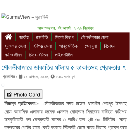
আজ শুক্রবার, ৭ই আগস্ট, ২০২৬ খ্রিস্টাব্দ
জাতীয়
রাজনীতি
সিলেট বিভাগ
মৌলভীবাজার জেলা
সুনামগঞ্জ জেলা
হবিগঞ্জ জেলা
আন্তর্জাতিক
খেলাধুলা
বিনোদন
ধর্ম ও জীবন
চিত্র-বিচিত্র
লাইফস্টাইল
মৌলভীবাজারে ডাকাতির ঘটনায় ৫ ডাকাতসহ গ্রেফতার ৭
প্রকাশিত :
২৯ এপ্রিল, ২০২৫,
৮:৪১ অপরাহ্ণ
📸 Photo Card
মৌলভীবাজার সদর মডেল থানাধীন শেরপুর ঈদগাহ
নিজস্ব প্রতিবেদক:-
রোড আবাসিক এলাকায় জনৈক এমদাদ মোহাম্মদ সিরাজের বাড়ীতে কতিপয়
দুস্কৃতিকারী গত ফেব্রুয়ারী মাসের ৩ তারিখ রাত ২টা ৩০ মিনিটের সময়
বসতঘরের গেটের তালা কেটে দরজার সিটকারী ভেঙ্গে ঘরের ভিতরে প্রবেশ করে