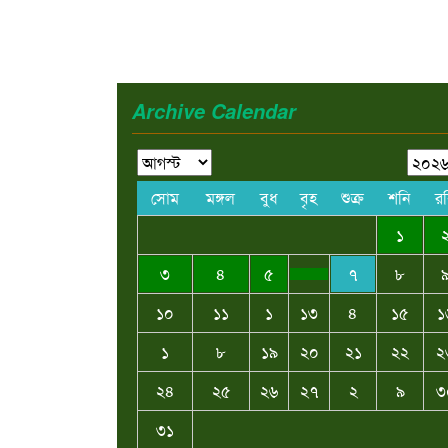
Archive Calendar
সোম
মঙ্গল
বুধ
বৃহ
শুক্র
শনি
র
১
৩
৪
৫
৭
৮
১০
১১
১
১৩
৪
১৫
১
১
৮
১৯
২০
২১
২২
২
২৪
২৫
২৬
২৭
২
৯
৩
৩১