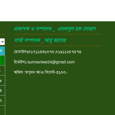
প্রকাশক ও সম্পাদক _ এমদাদুল হক সোহাগ
বার্তা সম্পাদক _আবু জাবের
বি
মোবাইলঃ০১৭১১৩৩১০৭০,০১৬১১২৪৭৫৭৪
২
ইমেইলঃ surmaview24@gmail.com
৯
অফিস :তপুবন আ/এ সিলেট-৩১০০।
৬
৩
০