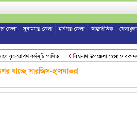
ার জেলা
সুনামগঞ্জ জেলা
হবিগঞ্জ জেলা
আন্তর্জাতিক
খেলাধুলা
গে বৃক্ষরোপণ কর্মসূচি পালিত
বিশ্বনাথ উপজেলা স্বেচ্ছাসেবক দল 
জয়নগর যাচ্ছে সারজিস-হাসনাতরা