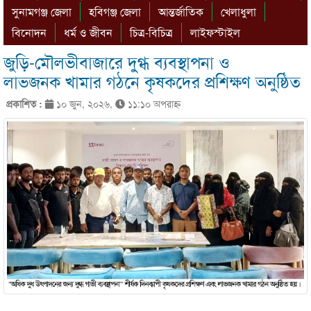
সুনামগঞ্জ জেলা
হবিগঞ্জ জেলা
আন্তর্জাতিক
খেলাধুলা
বিনোদন
ধর্ম ও জীবন
চিত্র-বিচিত্র
লাইফস্টাইল
জুড়ি-মৌলভীবাজারে দুগ্ধ ব্যবস্থাপনা ও
লাভজনক খামার গঠনে কৃষকদের প্রশিক্ষণ অনুষ্ঠিত
প্রকাশিত :
১০ জুন, ২০২৬,
১১:১০ অপরাহ্ণ