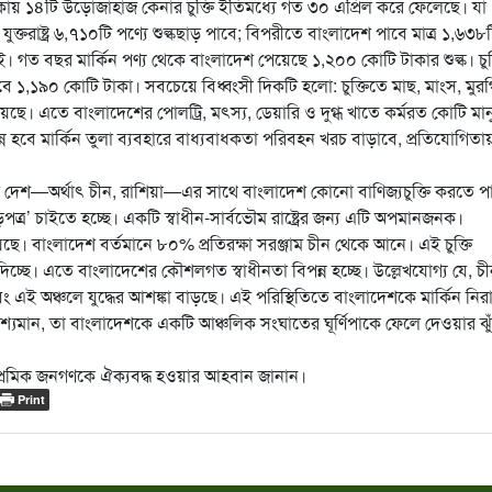
কায় ১৪টি উড়োজাহাজ কেনার চুক্তি ইতিমধ্যে গত ৩০ এপ্রিল করে ফেলেছে। যা
ক্তরাষ্ট্র ৬,৭১০টি পণ্যে শুল্কছাড় পাবে; বিপরীতে বাংলাদেশ পাবে মাত্র ১,৬৩৮
। গত বছর মার্কিন পণ্য থেকে বাংলাদেশ পেয়েছে ১,২০০ কোটি টাকার শুল্ক। চুক
ে ১,১৯০ কোটি টাকা। সবচেয়ে বিধ্বংসী দিকটি হলো: চুক্তিতে মাছ, মাংস, মুরগ
ছে। এতে বাংলাদেশের পোলট্রি, মৎস্য, ডেয়ারি ও দুগ্ধ খাতে কর্মরত কোটি মা
 হবে মার্কিন তুলা ব্যবহারে বাধ্যবাধকতা পরিবহন খরচ বাড়াবে, প্রতিযোগিতায
্থী কোনো দেশ—অর্থাৎ চীন, রাশিয়া—এর সাথে বাংলাদেশ কোনো বাণিজ্যচুক্তি করতে 
়পত্র’ চাইতে হচ্ছে। একটি স্বাধীন-সার্বভৌম রাষ্ট্রের জন্য এটি অপমানজনক।
়েছে। বাংলাদেশ বর্তমানে ৮০% প্রতিরক্ষা সরঞ্জাম চীন থেকে আনে। এই চুক্তি
দিচ্ছে। এতে বাংলাদেশের কৌশলগত স্বাধীনতা বিপন্ন হচ্ছে। উল্লেখযোগ্য যে, চ
ে এবং এই অঞ্চলে যুদ্ধের আশঙ্কা বাড়ছে। এই পরিস্থিতিতে বাংলাদেশকে মার্কিন নিরা
 দৃশ্যমান, তা বাংলাদেশকে একটি আঞ্চলিক সংঘাতের ঘূর্ণিপাকে ফেলে দেওয়ার ঝু
েশপ্রেমিক জনগণকে ঐক্যবদ্ধ হওয়ার আহবান জানান।
Print