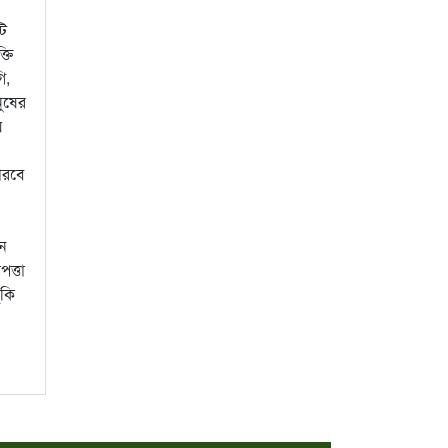
টি
্তি
ি,
নুষের
়
পারবে
ীন
পত্তা
ঁকি