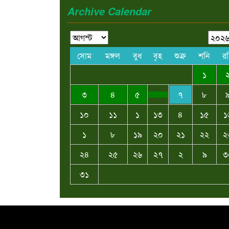
Archive Calendar
সোম
মঙ্গল
বুধ
বৃহ
শুক্র
শনি
র
১
৩
৪
৫
৭
৮
১০
১১
১
১৩
৪
১৫
১
১
৮
১৯
২০
২১
২২
২
২৪
২৫
২৬
২৭
২
৯
৩
৩১