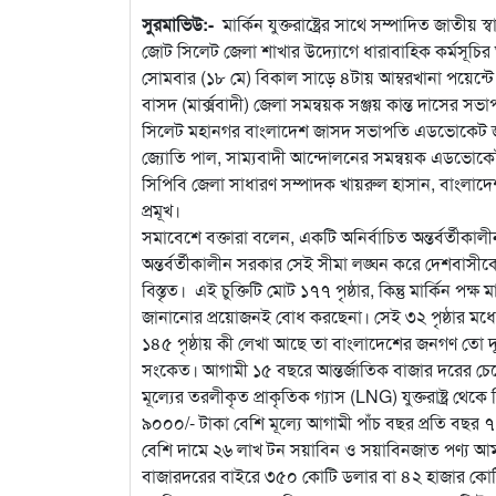
সুরমাভিউ:-
মার্কিন যুক্তরাষ্ট্রের সাথে সম্পাদিত জাতীয় স
জোট সিলেট জেলা শাখার উদ্যোগে ধারাবাহিক কর্মসূচি
সোমবার (১৮ মে) বিকাল সাড়ে ৪টায় আম্বরখানা পয়েন্
বাসদ (মার্ক্সবাদী) জেলা সমন্বয়ক সঞ্জয় কান্ত দাসের 
সিলেট মহানগর বাংলাদেশ জাসদ সভাপতি এডভোকেট জা
জ্যোতি পাল, সাম্যবাদী আন্দোলনের সমন্বয়ক এডভোকে
সিপিবি জেলা সাধারণ সম্পাদক খায়রুল হাসান, বাংলাদে
প্রমূখ।
সমাবেশে বক্তারা বলেন, একটি অনির্বাচিত অন্তর্বর্তীকাল
অন্তর্বর্তীকালীন সরকার সেই সীমা লঙ্ঘন করে দেশবাসীকে
বিস্তৃত। এই চুক্তিটি মোট ১৭৭ পৃষ্ঠার, কিন্তু মার্কিন 
জানানোর প্রয়োজনই বোধ করছেনা। সেই ৩২ পৃষ্ঠার মধ্যেই 
১৪৫ পৃষ্ঠায় কী লেখা আছে তা বাংলাদেশের জনগণ তো দূর
সংকেত। আগামী ১৫ বছরে আন্তর্জাতিক বাজার দরের চেয়
মূল্যের তরলীকৃত প্রাকৃতিক গ্যাস (LNG) যুক্তরাষ্ট্র থ
৯০০০/- টাকা বেশি মূল্যে আগামী পাঁচ বছর প্রতি বছর
বেশি দামে ২৬ লাখ টন সয়াবিন ও সয়াবিনজাত পণ্য আমদা
বাজারদরের বাইরে ৩৫০ কোটি ডলার বা ৪২ হাজার কোটি ট