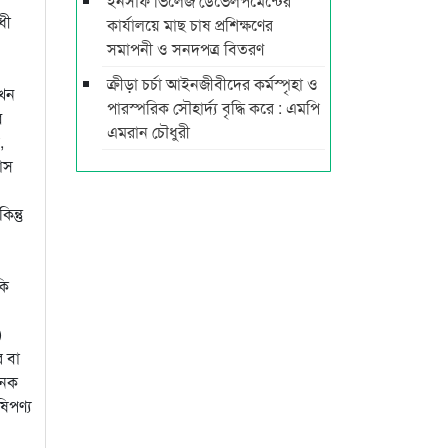
ইনসাফ ভিলেজ ডেভেলপমেন্টের
ধী
কার্যালয়ে মাছ চাষ প্রশিক্ষণের
সমাপনী ও সনদপত্র বিতরণ
ক্রীড়া চর্চা আইনজীবীদের কর্মস্পৃহা ও
খেন
পারস্পরিক সৌহার্দ্য বৃদ্ধি করে : এমপি
ব
এমরান চৌধুরী
,
দাস
ন্তু
কি
)
র বা
নেক
ষিপণ্য