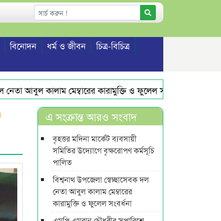
বিনোদন
ধর্ম ও জীবন
চিত্র-বিচিত্র
া আবুল কালাম মেম্বারের কারামুক্তি ও ফুলেল সংবর্ধনা
এমপি এমর
ও
এ সংক্রান্ত আরও সংবাদ
বৃহত্তর মদিনা মার্কেট ব্যবসায়ী
সমিতির উদ্যোগে বৃক্ষরোপণ কর্মসূচি
পালিত
বিশ্বনাথ উপজেলা স্বেচ্ছাসেবক দল
নেতা আবুল কালাম মেম্বারের
কারামুক্তি ও ফুলেল সংবর্ধনা
এমপি এমরান চৌধুরীর সুপারিশে