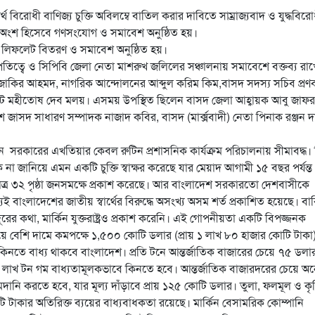
্বার্থ বিরোধী বাণিজ্য চুক্তি অবিলম্বে বাতিল করার দাবিতে সাম্রাজ্যবাদ ও যুদ্ধবিরো
র অংশ হিসেবে গণসংযোগ ও সমাবেশ অনুষ্ঠিত হয়।
টে লিফলেট বিতরণ ও সমাবেশ অনুষ্ঠিত হয়।
সভাপতিত্বে ও সিপিবি জেলা নেতা মাশরুখ জলিলের সঞ্চালনায় সমাবেশে বক্তব্য রা
কির আহমদ, নাগরিক আন্দোলনের আব্দুল করিম কিম,বাসদ সদস্য সচিব প্রণ
ট মহীতোষ দেব মলয়। এসময় উপস্থিত ছিলেন বাসদ জেলা আহ্বায়ক আবু জাফর
শ জাসদ সাধারণ সম্পাদক নাজাদ কবির, বাসদ (মার্ক্সবাদী) নেতা পিনাক রঞ্জন 
ীন সরকারের এখতিয়ার কেবল রুটিন প্রশাসনিক কার্যক্রম পরিচালনায় সীমাবদ্ধ। কি
 না জানিয়ে এমন একটি চুক্তি স্বাক্ষর করেছে যার মেয়াদ আগামী ১৫ বছর পর্যন্ত
পক্ষ মাত্র ৩২ পৃষ্ঠা জনসমক্ষে প্রকাশ করেছে। আর বাংলাদেশ সরকারতো দেশবাসীকে
বাংলাদেশের জাতীয় স্বার্থের বিরুদ্ধে অসংখ্য অসম শর্ত প্রকাশিত হয়েছে। বা
ের কথা, মার্কিন যুক্তরাষ্ট্রও প্রকাশ করেনি। এই গোপনীয়তা একটি বিপজ্জনক
ে বেশি দামে কমপক্ষে ১,৫০০ কোটি ডলার (প্রায় ১ লাখ ৮০ হাজার কোটি টাকা
েকে কিনতে বাধ্য থাকবে বাংলাদেশ। প্রতি টনে আন্তর্জাতিক বাজারের চেয়ে ৭৫ ডলা
 ৭ লাখ টন গম বাধ্যতামূলকভাবে কিনতে হবে। আন্তর্জাতিক বাজারদরের চেয়ে অ
নি করতে হবে, যার মূল্য দাঁড়াবে প্রায় ১২৫ কোটি ডলার। তুলা, ফলমূল ও কৃ
াকার অতিরিক্ত ব্যয়ের বাধ্যবাধকতা রয়েছে। মার্কিন বেসামরিক কোম্পানি