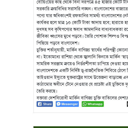
বোয়িংয়ের কাছ থেকে বিনা দরপত্রে ৪৫ হাজার কোটি টা
সরকারি ক্রয়বিধির সরাসরি লঙ্ঘন। বাংলাদেশের বাজারে যু
পণ্যে যার অধিকাংশই রফতানির সামর্থ্য বাংলাদেশের নেই
কার্যকর হলে মাত্র ১০ কোটি টাকা আদায় হবে; হারাতে হব
দুধসহ সব কৃষিপণ্যের অবাধ আমদানির বাধ্যবাধকতা রয়ে
জীবিকা ধ্বংসের মুখে পড়বে। তৈরি পোশাক শিল্পও বিপন্ন
পিছিয়ে পড়বে বাংলাদেশ।
চুক্তির শর্তানুযায়ী, মার্কিন বাণিজ্য স্বার্থের পরিপন
না। ইতোমধ্যে রাশিয়া থেকে জ্বালানি কিনতে মার্কিন ‘ছাড
সামরিক সরঞ্জাম ক্রয়েও নির্ভরশীলতা চাপিয়ে দেওয়া হয
বাংলাদেশকে একটি নির্দিষ্ট ভূ-রাজনৈতিক শিবিরে ঠেলে 
তাইওয়ান ইস্যুতে যুক্তরাষ্ট্রের সাথে উত্তেজনা বাড়াচ্ছ
কাঠামোর অধীনে টেনে নেওয়ার যে প্রচেষ্টা এই চুক্তিতে
তৈরি করছে।
বক্তারা দেশবিরোধী মার্কিন বাণিজ্য চুক্তি বাতিলের দ
Messenger
Whatsapp
Share