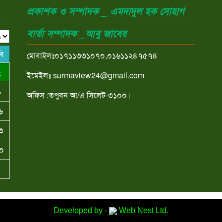
প্রকাশক ও সম্পাদক _ এমদাদুল হক সোহাগ
বার্তা সম্পাদক _আবু জাবের
বি
মোবাইলঃ০১৭১১৩৩১০৭০,০১৬১১২৪৭৫৭৪
২
ইমেইলঃ surmaview24@gmail.com
৯
অফিস :তপুবন আ/এ সিলেট-৩১০০।
৬
৩
০
Developed by -
Web Nest Ltd.