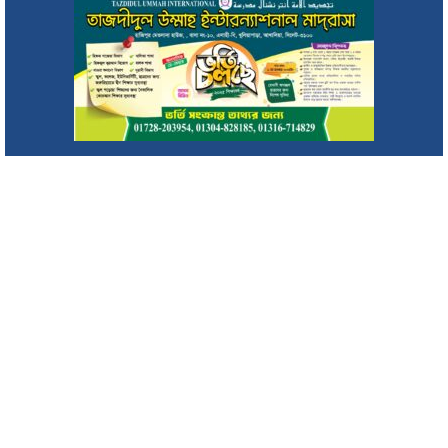
মাগুরায় সাকিব আল হাসানের বাড়িতে হামলা
জুলাই গণ-অভ্যুত্থানের দ্বিতীয় বার্ষিকীকে জাসদ ও যুব জোট সিলেট
জেলা শাখার আলোচনা সভা
সিরাজুল ইসলাম আলিম মাদ্রাসায় জুলাই গণঅভ্যুত্থান দিবস উদযাপন
জুলাই গণঅভ্যুত্থানে সাংস্কৃতিক কর্মীদের ভূমিকা ইতিহাসে স্বর্ণাক্ষরে লেখা
থাকবে : মিফতাহ্ সিদ্দিকী
জুলাই স্মৃতিস্তম্ভে সিলেট অনলাইন প্রেসক্লাবের শ্রদ্ধা নিবেদন
জুলাই গণঅভ্যুত্থান স্মৃতি জাদুঘর: সব গণতান্ত্রিক আন্দোলনের প্রতিচ্ছবি :
প্রধানমন্ত্রী
ক্যাম্পাসে হামলায় সরকারের উচ্চপর্যায়ের মদদ রয়েছে: ছাত্রশিবির
সিলেটে ২ দিনব্যাপী জুলাই গণঅভ্যুত্থান দিবস উদযাপনে মহানগর
বিএনপির কর্মসূচি
মৌলভীবাজারে সাইফুর রহমান সড়কের সংস্কার কাজ পরিদর্শনে জাকির