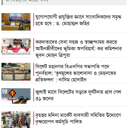
যুগোপযোগী প্রযুক্তির জ্ঞানে সাংবাদিকদের সমৃদ্ধ
হতে হবে : ড. মোহাম্মদ জহির
করদাতাদের সেবা সহজ ও স্বাচ্ছন্দ্যময় করতে
আইনজীবীদের ভূমিকা অপরিহার্য: কর কমিশনার
ভূবন মোহন ত্রিপুরা
সিলেট মহানগর বিএনপির সভাপতি পদে
পুনর্বহাল; ‘তৃণমূলের ভালোবাসা ও মেহনতের
প্রতিফলন’ : নাসিম হোসাইন
জুলাই মাসে সিলেটের সড়কে দুর্ঘটনায় প্রাণ গেল
৩১ জনের
বৃহত্তর মদিনা মার্কেট ব্যবসায়ী সমিতির উদ্যোগে
বৃক্ষরোপণ কর্মসূচি পালিত