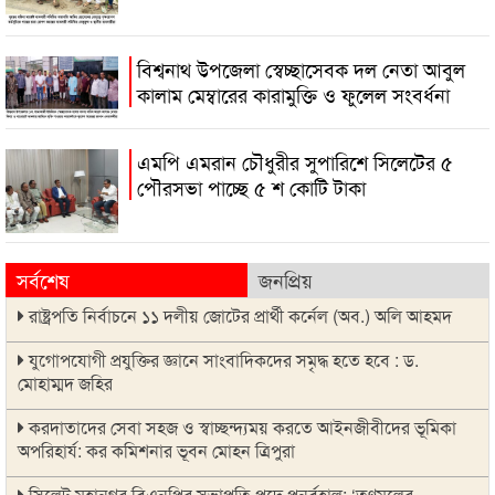
বিশ্বনাথ উপজেলা স্বেচ্ছাসেবক দল নেতা আবুল
কালাম মেম্বারের কারামুক্তি ও ফুলেল সংবর্ধনা
এমপি এমরান চৌধুরীর সুপারিশে সিলেটের ৫
পৌরসভা পাচ্ছে ৫ শ কোটি টাকা
সর্বশেষ
জনপ্রিয়
রাষ্ট্রপতি নির্বাচনে ১১ দলীয় জোটের প্রার্থী কর্নেল (অব.) অলি আহমদ
যুগোপযোগী প্রযুক্তির জ্ঞানে সাংবাদিকদের সমৃদ্ধ হতে হবে : ড.
মোহাম্মদ জহির
করদাতাদের সেবা সহজ ও স্বাচ্ছন্দ্যময় করতে আইনজীবীদের ভূমিকা
অপরিহার্য: কর কমিশনার ভূবন মোহন ত্রিপুরা
সিলেট মহানগর বিএনপির সভাপতি পদে পুনর্বহাল; ‘তৃণমূলের