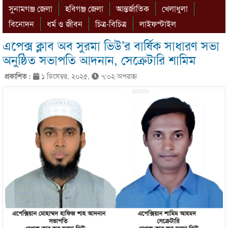
সুনামগঞ্জ জেলা
হবিগঞ্জ জেলা
আন্তর্জাতিক
খেলাধুলা
বিনোদন
ধর্ম ও জীবন
চিত্র-বিচিত্র
লাইফস্টাইল
এপেক্স ক্লাব অব সুরমা ভিউ’র বার্ষিক সাধারণ সভা
অনুষ্ঠিত সভাপতি আদনান, সেক্রেটারি শামিম
প্রকাশিত :
১ ডিসেম্বর, ২০২৫,
৭:০২ অপরাহ্ণ