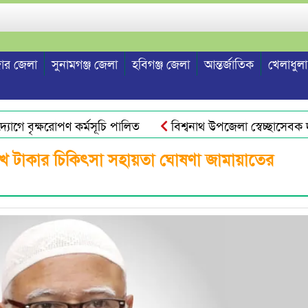
ার জেলা
সুনামগঞ্জ জেলা
হবিগঞ্জ জেলা
আন্তর্জাতিক
খেলাধুলা
গে বৃক্ষরোপণ কর্মসূচি পালিত
বিশ্বনাথ উপজেলা স্বেচ্ছাসেবক দল 
াখ টাকার চিকিৎসা সহায়তা ঘোষণা জামায়াতের