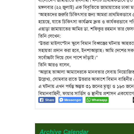
মঙ্গলবার (২২ জুলাই) এক বিবৃতিতে জামায়াতের ঢাকা ম
“আহতদের জরুরি চিকিৎসার জন্য আমরা প্রাথমিকভাবে ৫
হয়েছে, যাতে চিকিৎসা কার্যক্রম দ্রুত ও কার্যকরভাবে প
এছাড়া জামায়াতের আমির ডা. শফিকুর রহমান তার ফেসব
তিনি লেখেন:
“উত্তরা মাইলস্টোন স্কুলে বিমান বিধ্বস্তের ঘটনায় আহ
সহায়তা প্রদান করা হবে, ইনশাআল্লাহ। আমি দেশের 
সর্বোচ্চটা দিয়ে যেন পাশে দাঁড়াই।”
তিনি আরও বলেন,
“আল্লাহ তাআলা আমাদেরকে মানবতার সেবায় নিয়োজি
উল্লেখ্য, সোমবার রাতে উত্তরার আকাশে বিমান বাহিনীর এক
এ ঘটনায় এখন পর্যন্ত অন্তত ৩১ জনের মৃত্যু ও ১৬০ জ
বিমানবাহিনী, ফায়ার সার্ভিস ও স্থানীয় প্রশাসন একযো
Messenger
Whatsapp
Share
Archive Calendar