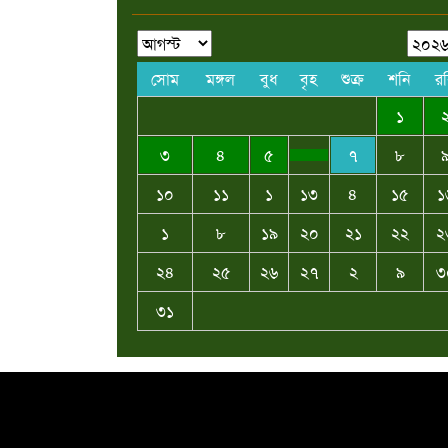
সোম
মঙ্গল
বুধ
বৃহ
শুক্র
শনি
র
১
৩
৪
৫
৭
৮
১০
১১
১
১৩
৪
১৫
১
১
৮
১৯
২০
২১
২২
২
২৪
২৫
২৬
২৭
২
৯
৩
৩১