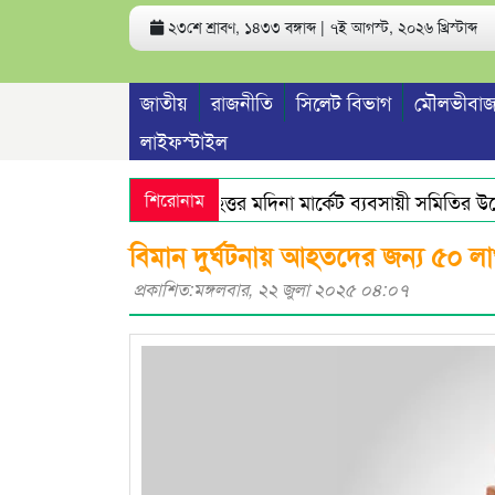
২৩শে শ্রাবণ, ১৪৩৩ বঙ্গাব্দ | ৭ই আগস্ট, ২০২৬ খ্রিস্টাব্দ
জাতীয়
রাজনীতি
সিলেট বিভাগ
মৌলভীবাজ
লাইফস্টাইল
শিরোনাম
বৃহত্তর মদিনা মার্কেট ব্যবসায়ী সমিতির উদ্যো
বিমান দুর্ঘটনায় আহতদের জন্য ৫০ ল
প্রকাশিত:মঙ্গলবার, ২২ জুলা ২০২৫ ০৪:০৭