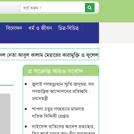
বিনোদন
ধর্ম ও জীবন
চিত্র-বিচিত্র
নেতা আবুল কালাম মেম্বারের কারামুক্তি ও ফুলেল সংবর্ধনা
এমপি 
এ সংক্রান্ত আরও সংবাদ
জুলাই গণঅভ্যুত্থান স্মৃতি জাদুঘর: সব
গণতান্ত্রিক আন্দোলনের প্রতিচ্ছবি :
প্রধানমন্ত্রী
শাপলা চত্বর গণহত্যার মামলায়
লতিফ সিদ্দিকী গ্রেপ্তার
লাইসেন্স বাতিলের আদেশ প্রত্যাহার,
তিন শর্তে চলবে আদ্-দ্বীন হাসপাতাল