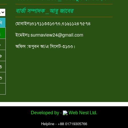
বার্তা সম্পাদক _আবু জাবের
বি
মোবাইলঃ০১৭১১৩৩১০৭০,০১৬১১২৪৭৫৭৪
২
ইমেইলঃ surmaview24@gmail.com
৯
অফিস :তপুবন আ/এ সিলেট-৩১০০।
৬
৩
০
Developed by -
Web Nest Ltd.
Helpline - +88 01719305766