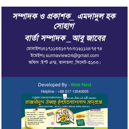
সম্পাদক ও প্রকাশক_ এমদাদুল হক
সোহাগ
বার্তা সম্পাদক _আবু জাবের
মোবাইলঃ০১৭১১৩৩১০৭০/০১৬১১২৪৭৫৭৪
ইমেইলঃ surmaview24@gmail.com
অফিস :ইস্ট এন্ড, তালতলা ,সিলেট-৩১০০।
Developed By -
Web Nest
Helpline - +88 017 13540655