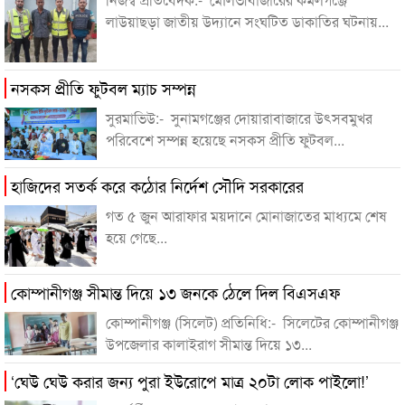
লাউয়াছড়া জাতীয় উদ্যানে সংঘটিত ডাকাতির ঘটনায়...
নসকস প্রীতি ফুটবল ম্যাচ সম্পন্ন
সুরমাভিউ:- সুনামগঞ্জের দোয়ারাবাজারে উৎসবমুখর
পরিবেশে সম্পন্ন হয়েছে নসকস প্রীতি ফুটবল...
হাজিদের সতর্ক করে কঠোর নির্দেশ সৌদি সরকারের
গত ৫ জুন আরাফার ময়দানে মোনাজাতের মাধ্যমে শেষ
হয়ে গেছে...
কোম্পানীগঞ্জ সীমান্ত দিয়ে ১৩ জনকে ঠেলে দিল বিএসএফ
কোম্পানীগঞ্জ (সিলেট) প্রতিনিধি:- সিলেটের কোম্পানীগঞ্জ
উপজেলার কালাইরাগ সীমান্ত দিয়ে ১৩...
‘ঘেউ ঘেউ করার জন্য পুরা ইউরোপে মাত্র ২০টা লোক পাইলো!’