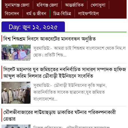
সুনামগঞ্জ জেলা
হবিগঞ্জ জেলা
আন্তর্জাতিক
খেলাধুলা
বিনোদন
ধর্ম ও জীবন
চিত্র-বিচিত্র
লাইফস্টাইল
Day:
জুন ১২, ২০২৫
বিশ্ব শিশুশ্রম দিবসে আকবেটের মানববন্ধন অনুষ্ঠিত
সুরমাভিউ:- আমরা চাই শিশুশ্রম বাংলাদেশে থেকে নিম‚ল
হোক। প্রতিটি শিশু...
সিলেট মহানগর যুব জমিয়তের নবনির্বাচিত সাধারণ সম্পাদক হাফিজ
আব্দুল করিম দিলদার ডৌবাড়ী ইউনিয়নে সংবর্ধিত
সুরমাভিউ:- ডৌবাড়ী ইউনিয়নের কৃতি সন্তান,
কারানির্যাতিত সাবেক ছাত্রনেতা,যুব জমিয়ত
বাংলাদেশের...
মৌলভীবাজারের লাউয়াছড়ায় ডাকাতির ঘটনার পরিকল্পনাকারী
গ্রেপ্তার
নিজস্ব প্রতিবেদক:- মৌলভীবাজারের কমলগঞ্জে