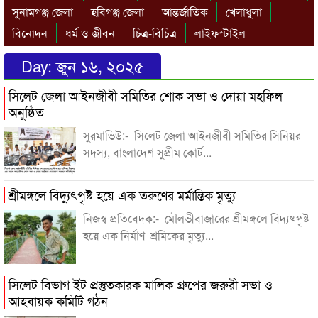
সুনামগঞ্জ জেলা
হবিগঞ্জ জেলা
আন্তর্জাতিক
খেলাধুলা
বিনোদন
ধর্ম ও জীবন
চিত্র-বিচিত্র
লাইফস্টাইল
Day:
জুন ১৬, ২০২৫
সিলেট জেলা আইনজীবী সমিতির শোক সভা ও দোয়া মহফিল
অনুষ্ঠিত
সুরমাভিউ:- সিলেট জেলা আইনজীবী সমিতির সিনিয়র
সদস্য, বাংলাদেশ সুপ্রীম কোর্ট...
শ্রীমঙ্গলে বিদ্যুৎপৃষ্ট হয়ে এক তরুণের মর্মান্তিক মৃত্যু
নিজস্ব প্রতিবেদক:- মৌলভীবাজারের শ্রীমঙ্গলে বিদ্যৎপৃষ্ট
হয়ে এক নির্মাণ শ্রমিকের মৃত্যু...
সিলেট বিভাগ ইট প্রস্তুতকারক মালিক গ্রুপের জরুরী সভা ও
আহবায়ক কমিটি গঠন