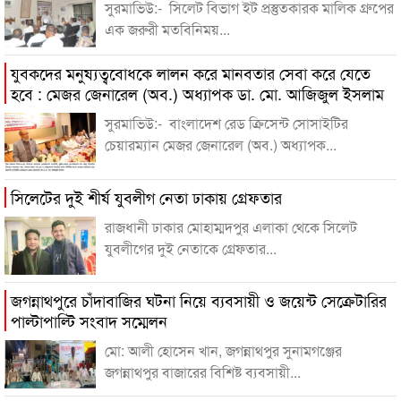
সুরমাভিউ:- সিলেট বিভাগ ইট প্রস্তুতকারক মালিক গ্রুপের
এক জরুরী মতবিনিময়...
যুবকদের মনুষ্যত্ববোধকে লালন করে মানবতার সেবা করে যেতে
হবে : মেজর জেনারেল (অব.) অধ্যাপক ডা. মো. আজিজুল ইসলাম
সুরমাভিউ:- বাংলাদেশ রেড ক্রিসেন্ট সোসাইটির
চেয়ারম্যান মেজর জেনারেল (অব.) অধ্যাপক...
সিলেটের দুই শীর্ষ যুবলীগ নেতা ঢাকায় গ্রেফতার
রাজধানী ঢাকার মোহাম্মদপুর এলাকা থেকে সিলেট
যুবলীগের দুই নেতাকে গ্রেফতার...
জগন্নাথপুরে চাঁদাবাজির ঘটনা নিয়ে ব্যবসায়ী ও জয়েন্ট সেক্রেটারির
পাল্টাপাল্টি সংবাদ সম্মেলন
মো: আলী হোসেন খান, জগন্নাথপুর সুনামগঞ্জের
জগন্নাথপুর বাজারের বিশিষ্ট ব্যবসায়ী...