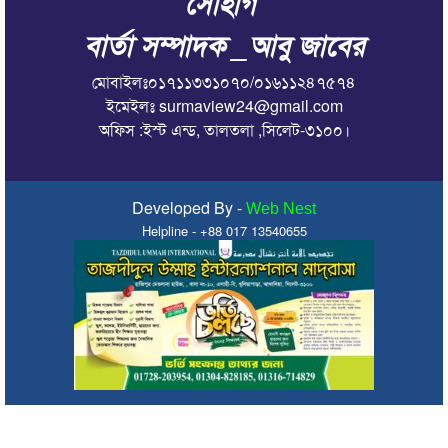
সোহাগ
বার্তা সম্পাদক _আবু জাবের
মোবাইলঃ০১৭১১৩৩১০৭০/০১৬১১২৪৭৫৭৪
ইমেইলঃ surmaview24@gmail.com
অফিস :ইস্ট এন্ড, তালতলা ,সিলেট-৩১০০।
Developed By -
Web Nest
Helpline - +88 017 13540655