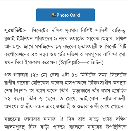
Photo Card
সিলেটের দক্ষিণ সুরমার বিশিষ্ট সালিশী ব্যক্তিত্ব,
সুরমাভিউ:-
কুচাই ইউনিয়ন পরিষদের ৯ নম্বর ওয়ার্ডের সাবেক মেম্বার, দক্ষিণ
আলমপুর জামে মসজিদের ১৭ বছরের মুতাওয়াল্লী ও সিলেট সিটি
কর্পোরেশনের ৪০ নম্বর ওয়ার্ডের দক্ষিণ আলমপুরের বাসিন্দা মো.
মখন মিয়া ইন্তেকাল করেছেন (ইন্নালিল্লাহি—-রাজিউন)।
গত শুক্রবার (২৯ মে) বেলা ২টা ৪০ মিনিটের সময় সিলেটের
রাগীব-রাবেয়া মেডিকেল কলেজ হাসপাতালে চিকিৎসাধীন অবস্থায়
শেষ নিঃশ^াস ত্যাগ করেন তিনি। মৃত্যুকালে তাঁর বয়স হয়েছিল
৯২ বছর। তিনি ৬ ছেলে, ৩ মেয়ে, ভাই-বোন, নাতি-নাতনী,
অসংখ্য আত্মীয়-স্বজন এবং গুণগ্রাহী ও শুভাকাক্সক্ষী রেখে গেছেন।
মরহুমের জানাযার নামাজ ঐ দিন রাত সাড়ে ৯টায় দক্ষিণ
আলমপুরস্থ নিজ বাড়ী প্রাঙ্গণে হাজারো মানুষের উপস্থিতিতে