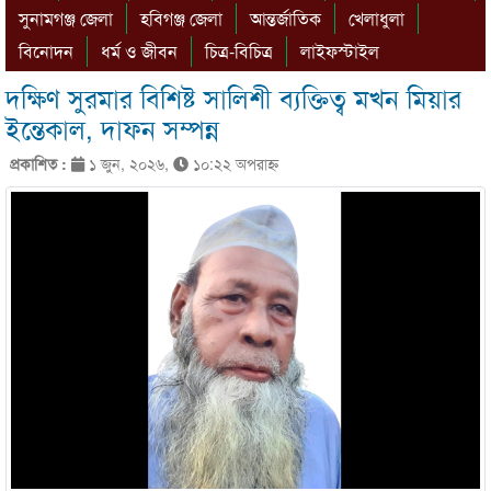
সুনামগঞ্জ জেলা
হবিগঞ্জ জেলা
আন্তর্জাতিক
খেলাধুলা
বিনোদন
ধর্ম ও জীবন
চিত্র-বিচিত্র
লাইফস্টাইল
দক্ষিণ সুরমার বিশিষ্ট সালিশী ব্যক্তিত্ব মখন মিয়ার
ইন্তেকাল, দাফন সম্পন্ন
প্রকাশিত :
১ জুন, ২০২৬,
১০:২২ অপরাহ্ণ