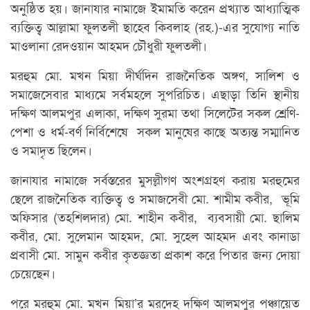
অনুষ্ঠিত হয়। জানাযার নামাজে ইমামতি করেন প্রখ্যাত আধ্যাত্মিক
ব্যক্তিত্ব আল্লামা ফুলতলী ছাহেব কিবলাহ (রহ.)-এর সুযোগ্য নাতি
মাওলানা রেদওয়ান আহমদ চৌধুরী ফুলতলী।
মরহুম মো. মখন মিয়া দীর্ঘদিন রাজনৈতিক অঙ্গণ, সালিশ ও
সমাজেসেবার মাধ্যমে সর্বমহলে সুপরিচিত। এছাড়া তিনি স্থানীয়
দক্ষিণ আলমপুর এলাকা, দক্ষিণ সুরমা তথা সিলেটের সকল শ্রেণি-
পেশা ও ধর্ম-বর্ণ নির্বিশেষে সকল মানুষের কাছে অত্যন্ত সম্মানিত
ও সমাদৃত ছিলেন।
জানাযার নামাজে সর্বস্তরের মুসল্লীগণ অংশগ্রহণ করায় মরহুমের
ছেলে রাজনৈতিক ব্যক্তিত্ব ও সমাজসেবী মো. শামীম কবীর, ভূমি
অফিসার (তহশিলদার) মো. শাহীন কবীর, ব্যবসায়ী মো. ছালিম
কবীর, মো. সুলেমান আহমদ, মো. সুহেল আহমদ এবং কানাডা
প্রবাসী মো. সামুন কবীর কৃতজ্ঞতা প্রকাশ করে পিতার জন্য দোয়া
চেয়েছেন।
পরে মরহুম মো. মখন মিয়া’র মরদেহ দক্ষিণ আলমপুর পঞ্চায়েত