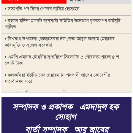
সভাপতি পদ ফিরে পেলেন নাসিম হোসাইন
বৃহত্তর মদিনা মার্কেট ব্যবসায়ী সমিতির উদ্যোগে বৃক্ষরোপণ কর্মসূচি
পালিত
বিশ্বনাথ উপজেলা স্বেচ্ছাসেবক দল নেতা আবুল কালাম মেম্বারের
কারামুক্তি ও ফুলেল সংবর্ধনা
এমপি এমরান চৌধুরীর সুপারিশে সিলেটের ৫ পৌরসভা পাচ্ছে ৫ শ
কোটি টাকা
কলকলিয়া ইউনিয়নের চেয়ারম্যান পদপ্রার্থী জাবেদ কোরেশীর
মতবিনিময় সভা
মাগুরায় সাকিব আল হাসানের বাড়িতে হামলা
সম্পাদক ও প্রকাশক_ এমদাদুল হক
জুলাই গণ-অভ্যুত্থানের দ্বিতীয় বার্ষিকীকে জাসদ ও যুব জোট সিলেট
জেলা শাখার আলোচনা সভা
সোহাগ
সিরাজুল ইসলাম আলিম মাদ্রাসায় জুলাই গণঅভ্যুত্থান দিবস উদযাপন
বার্তা সম্পাদক _আবু জাবের