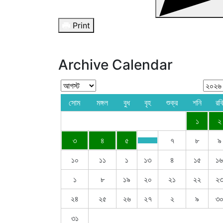
Print
Archive Calendar
সোম
মঙ্গল
বুধ
বৃহ
শুক্র
শনি
রবি
১
২
৩
৪
৫
৭
৮
৯
১০
১১
১
১৩
৪
১৫
১৬
১
৮
১৯
২০
২১
২২
২
২৪
২৫
২৬
২৭
২
৯
৩
৩১