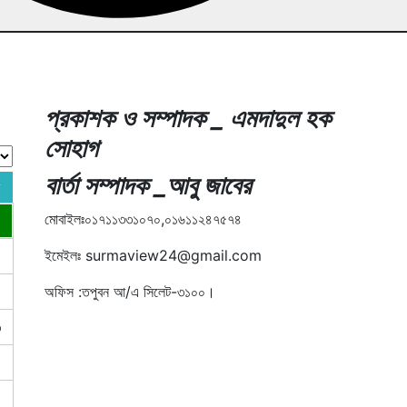
প্রকাশক ও সম্পাদক _ এমদাদুল হক
সোহাগ
বার্তা সম্পাদক _আবু জাবের
মোবাইলঃ০১৭১১৩৩১০৭০,০১৬১১২৪৭৫৭৪
ইমেইলঃ surmaview24@gmail.com
অফিস :তপুবন আ/এ সিলেট-৩১০০।
৩
০