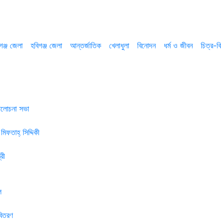
গঞ্জ জেলা
হবিগঞ্জ জেলা
আন্তর্জাতিক
খেলাধুলা
বিনোদন
ধর্ম ও জীবন
চিত্র-বি
 আলোচনা সভা
মিফতাহ্ সিদ্দিকী
রী
ল
বিতরণ