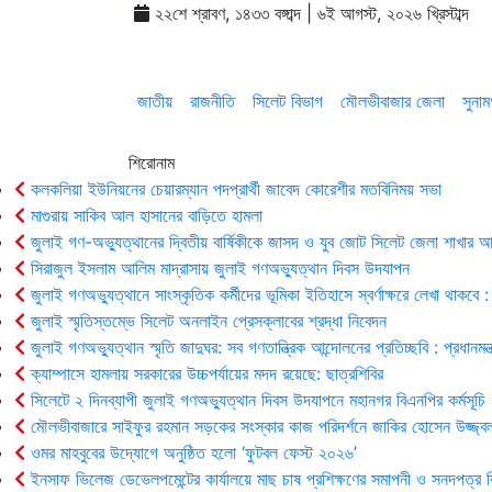
২২শে শ্রাবণ, ১৪৩৩ বঙ্গাব্দ | ৬ই আগস্ট, ২০২৬ খ্রিস্টাব্দ
জাতীয়
রাজনীতি
সিলেট বিভাগ
মৌলভীবাজার জেলা
সুনাম
শিরোনাম
কলকলিয়া ইউনিয়নের চেয়ারম্যান পদপ্রার্থী জাবেদ কোরেশীর মতবিনিময় সভা
মাগুরায় সাকিব আল হাসানের বাড়িতে হামলা
জুলাই গণ-অভ্যুত্থানের দ্বিতীয় বার্ষিকীকে জাসদ ও যুব জোট সিলেট জেলা শাখার
সিরাজুল ইসলাম আলিম মাদ্রাসায় জুলাই গণঅভ্যুত্থান দিবস উদযাপন
জুলাই গণঅভ্যুত্থানে সাংস্কৃতিক কর্মীদের ভূমিকা ইতিহাসে স্বর্ণাক্ষরে লেখা থাকবে : 
জুলাই স্মৃতিস্তম্ভে সিলেট অনলাইন প্রেসক্লাবের শ্রদ্ধা নিবেদন
জুলাই গণঅভ্যুত্থান স্মৃতি জাদুঘর: সব গণতান্ত্রিক আন্দোলনের প্রতিচ্ছবি : প্রধানমন্ত্
ক্যাম্পাসে হামলায় সরকারের উচ্চপর্যায়ের মদদ রয়েছে: ছাত্রশিবির
সিলেটে ২ দিনব্যাপী জুলাই গণঅভ্যুত্থান দিবস উদযাপনে মহানগর বিএনপির কর্মসূচি
মৌলভীবাজারে সাইফুর রহমান সড়কের সংস্কার কাজ পরিদর্শনে জাকির হোসেন উজ্জ্ব
ওমর মাহবুবের উদ্যোগে অনুষ্ঠিত হলো ‘ফুটবল ফেস্ট ২০২৬’
ইনসাফ ভিলেজ ডেভেলপমেন্টের কার্যালয়ে মাছ চাষ প্রশিক্ষণের সমাপনী ও সনদপত্র 