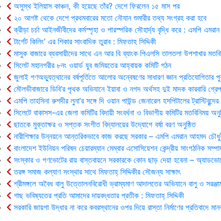
অসুস্থ ইলিয়াস কাঞ্চন, কী হয়েছে তাঁর? দেশে ফিরলেন ১৫ মাস পর
২০ আগষ্ট থেকে দেশে প্রথমবারের মতো নৌযান শুমারীর তথ্য সংগ্রহ করা হবে
ক্রীড়া চর্চা আইনজীবীদের কর্মস্পৃহা ও পারস্পরিক সৌহার্দ্য বৃদ্ধি করে : এমপি এমরান
টার্গেট কিলিং’ এর শিকার সাংবাদিক তুরাব : মিফতাহ সিদ্দিকী
মাসুক বাজারে ব্যবসায়ীদের সাথে এন আর বি ব্যাংক পিএলসি তালতলা উপশাখার মতবি
সিলেট মহানগরীর ৮নং ওয়ার্ড যুব জমিয়তের আহ্বায়ক কমিটি গঠন
জুলাই গণঅভ্যুত্থানের বর্ষপূর্তিতে আলোর অন্বেষণের সাধারণ জ্ঞান প্রতিযোগিতার পু
মৌলভীবাজারে ডিবি’র পৃথক অভিযানে ইয়াবা ও নগদ অর্থসহ দুই মাদক কারবারি গ্রেপ
এমপি তাহসিনা রুশদীর লুনা’র সঙ্গে দি ওয়ান পাউন্ড জেনারেল হসপিটালের ট্রাস্টিবৃন্দে
সিলেটে বাকাসস-এর জেলা কমিটির বিদায়ী সংবর্ধনা ও বিভাগীয় কমিটির মতবিনিময় অনুষ
ছাতকে মুক্তাক্ষর ও সপ্তক সংগীত বিদ্যালয়ের উদ্যোগে বর্ষা বরণ অনুষ্ঠিত
নারীশিক্ষার উন্নয়নে আন্তরিকভাবে কাজ করছে সরকার – এমপি এমরান আহমদ চৌধু
বাংলাদেশ ইউনিয়ন পরিষদ চেয়ারম্যান মেম্বার এসোসিয়েশন কেন্দ্রীয় সাংগঠনিক সম্পা
সংস্কার ও গণভোটের রায় বাস্তবায়নে সরকারকে কোন ছাড় দেয়া হবেনা – অ্যাডভোক
তরঙ্গ সমাজ কল্যাণ সংস্থার সাথে মিফতাহ্ সিদ্দিকীর সৌজন্য সাক্ষাৎ
শ্রীমঙ্গলে অবৈধ বালু উত্তোলনবিরোধী ভ্রাম্যমাণ আদালতের অভিযানে বালু ও সরঞ্জাম
গাছ ভবিষ্যতের প্রতি আমাদের দায়বদ্ধতার প্রতীক : মিফতাহ্ সিদ্দিকী
সরকারি জায়গা উদ্ধার না করে কবরস্থানের ওপর দিয়ে রাস্তা নির্মাণের প্রতিবাদে মান