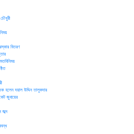
 চৌধুরী
নিময়
রস্কার বিতরণ
্তার
র মতবিনিময়
্ঠিত
রী
দক হলেন দয়াল উদ্দিন তালুকদার
েট জুবায়ের
 জব্দ
ববন্ধ