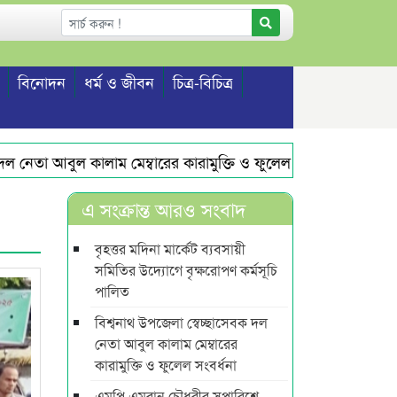
বিনোদন
ধর্ম ও জীবন
চিত্র-বিচিত্র
েতা আবুল কালাম মেম্বারের কারামুক্তি ও ফুলেল সংবর্ধনা
এমপি এ
এ সংক্রান্ত আরও সংবাদ
বৃহত্তর মদিনা মার্কেট ব্যবসায়ী
সমিতির উদ্যোগে বৃক্ষরোপণ কর্মসূচি
পালিত
বিশ্বনাথ উপজেলা স্বেচ্ছাসেবক দল
নেতা আবুল কালাম মেম্বারের
কারামুক্তি ও ফুলেল সংবর্ধনা
এমপি এমরান চৌধুরীর সুপারিশে