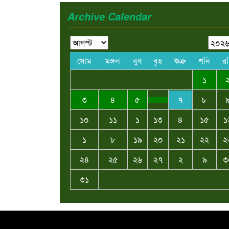
Archive Calendar
সোম
মঙ্গল
বুধ
বৃহ
শুক্র
শনি
র
১
৩
৪
৫
৭
৮
১০
১১
১
১৩
৪
১৫
১
১
৮
১৯
২০
২১
২২
২
২৪
২৫
২৬
২৭
২
৯
৩
৩১