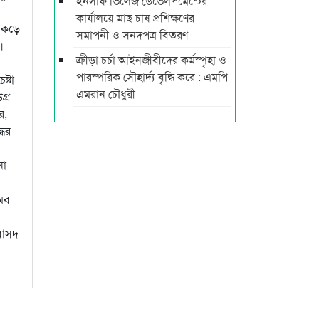
ইনসাফ ভিলেজ ডেভেলপমেন্টের
কার্যালয়ে মাছ চাষ প্রশিক্ষণের
িকড়ে
সমাপনী ও সনদপত্র বিতরণ
।
ক্রীড়া চর্চা আইনজীবীদের কর্মস্পৃহা ও
পারস্পরিক সৌহার্দ্য বৃদ্ধি করে : এমপি
ষ্টা
এমরান চৌধুরী
গ্র
ে,
ধের
না
,মব
 বাসদ