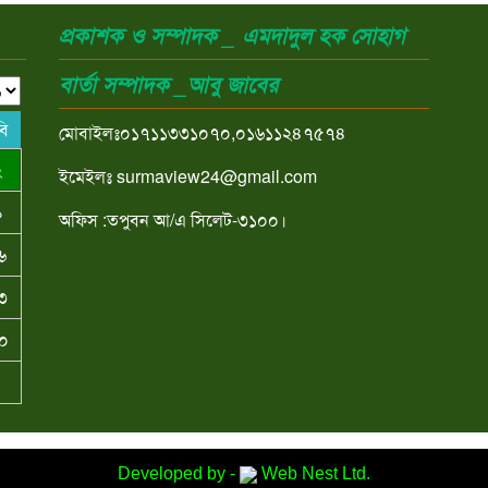
প্রকাশক ও সম্পাদক _ এমদাদুল হক সোহাগ
বার্তা সম্পাদক _আবু জাবের
বি
মোবাইলঃ০১৭১১৩৩১০৭০,০১৬১১২৪৭৫৭৪
২
ইমেইলঃ surmaview24@gmail.com
৯
অফিস :তপুবন আ/এ সিলেট-৩১০০।
৬
৩
০
Developed by -
Web Nest Ltd.