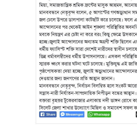
মিয়া, সমাজতান্ত্রিক শ্রমিক ফ্রন্টের মাসুক আহমদ, আ
মানববন্ধনে নেতৃবৃন্দ বলেন, ৫ আগস্টের গণঅভ্যুত্থান স
জল ঢেলে উপরে ডালপালা কাটছাঁট করে চলেছে। ফলে এক ব
আন্দোলনের পর থেকেই আইন শৃঙ্খলা পরিস্থিতির অবনতির
মবকে নিয়ন্ত্রণ এর চেষ্টা না করে বরং কিছু ক্ষেত্রে উসক
হচ্ছে।জুলাই আন্দোলনের অন্যতম অগ্রণী শক্তি ছিলেন
ধর্মীয় ফ্যাসিস্ট শক্তি সারা দেশেই নারীদের স্বাধীন
ভিন্ন ধর্মাবলম্বীদের ধর্মীয় উপাসনালয়ে। এসকল পরিস্থিতি
স্মারক ধ্বংস করার ঘটনা ঘটে চলেছে। মুক্তিযুদ্ধ এই জাতির 
পৃষ্ঠপোষকতা দেয়া হচ্ছে, জুলাই অভ্যুত্থানের আন্দোলনের
দেওয়ার জন্য জনগণের প্রতি আহ্বান জানান।
মানববন্ধনে নেতৃবৃন্দ, নির্বাচন বিলম্বিত হলে সংকট আরো 
সন্ত্রাস-নারী নির্যাতন-সাম্প্রদায়িক নিপীড়ন বন্ধের আহ্বান।
বক্তারা বৃহত্তর টুকেরবাজার এলাকায় নদী ভাঙ্গন রোধে 
সিলেট জেলা শাখার উদ্যোগে মিছিল ও সমাবেশ সফল করা
Messenger
Whatsapp
Share