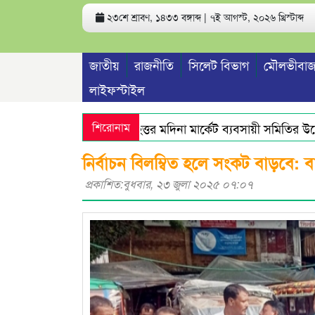
২৩শে শ্রাবণ, ১৪৩৩ বঙ্গাব্দ | ৭ই আগস্ট, ২০২৬ খ্রিস্টাব্দ
জাতীয়
রাজনীতি
সিলেট বিভাগ
মৌলভীবাজ
লাইফস্টাইল
শিরোনাম
বৃহত্তর মদিনা মার্কেট ব্যবসায়ী সমিতির উদ্যোগ
নির্বাচন বিলম্বিত হলে সংকট বাড়বে: 
প্রকাশিত:বুধবার, ২৩ জুলা ২০২৫ ০৭:০৭