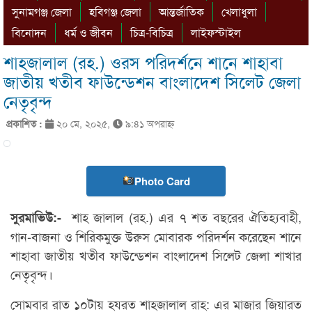
সুনামগঞ্জ জেলা
হবিগঞ্জ জেলা
আন্তর্জাতিক
খেলাধুলা
বিনোদন
ধর্ম ও জীবন
চিত্র-বিচিত্র
লাইফস্টাইল
শাহজালাল (রহ.) ওরস পরিদর্শনে শানে শাহাবা
জাতীয় খতীব ফাউন্ডেশন বাংলাদেশ সিলেট জেলা
নেতৃবৃন্দ
প্রকাশিত :
২০ মে, ২০২৫,
৯:৪১ অপরাহ্ণ
Photo Card
শাহ জালাল (রহ.) এর ৭ শত বছরের ঐতিহ্যবাহী,
সুরমাভিউ:-
গান-বাজনা ও শিরিকমুক্ত উরুস মোবারক পরিদর্শন করেছেন শানে
শাহাবা জাতীয় খতীব ফাউন্ডেশন বাংলাদেশ সিলেট জেলা শাখার
নেতৃবৃন্দ।
সোমবার রাত ১০টায় হযরত শাহজালাল রাহ: এর মাজার জিয়ারত