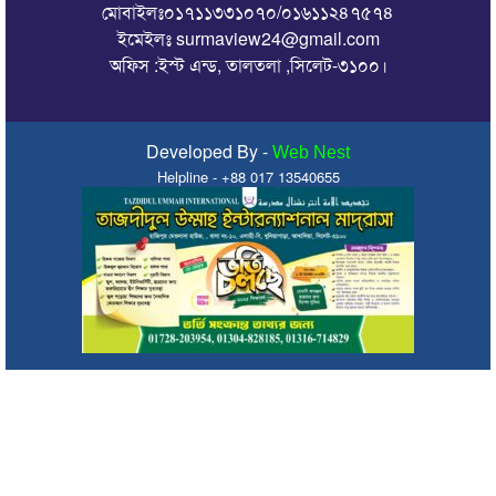
মোবাইলঃ০১৭১১৩৩১০৭০/০১৬১১২৪৭৫৭৪
কারামুক্তি ও ফুলেল সংবর্ধনা
ইমেইলঃ surmaview24@gmail.com
এমপি এমরান চৌধুরীর সুপারিশে সিলেটের ৫ পৌরসভা পাচ্ছে ৫ শ
অফিস :ইস্ট এন্ড, তালতলা ,সিলেট-৩১০০।
কোটি টাকা
কলকলিয়া ইউনিয়নের চেয়ারম্যান পদপ্রার্থী জাবেদ কোরেশীর
মতবিনিময় সভা
Developed By -
Web Nest
Helpline - +88 017 13540655
মাগুরায় সাকিব আল হাসানের বাড়িতে হামলা
জুলাই গণ-অভ্যুত্থানের দ্বিতীয় বার্ষিকীকে জাসদ ও যুব জোট সিলেট
জেলা শাখার আলোচনা সভা
সিরাজুল ইসলাম আলিম মাদ্রাসায় জুলাই গণঅভ্যুত্থান দিবস উদযাপন
জুলাই গণঅভ্যুত্থানে সাংস্কৃতিক কর্মীদের ভূমিকা ইতিহাসে স্বর্ণাক্ষরে লেখা
থাকবে : মিফতাহ্ সিদ্দিকী
জুলাই স্মৃতিস্তম্ভে সিলেট অনলাইন প্রেসক্লাবের শ্রদ্ধা নিবেদন
জুলাই গণঅভ্যুত্থান স্মৃতি জাদুঘর: সব গণতান্ত্রিক আন্দোলনের প্রতিচ্ছবি :
প্রধানমন্ত্রী