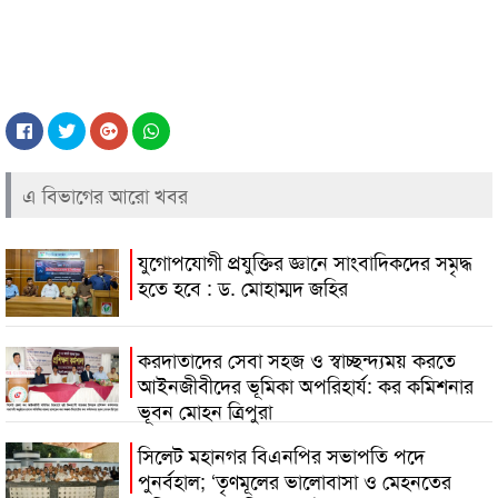
এ বিভাগের আরো খবর
যুগোপযোগী প্রযুক্তির জ্ঞানে সাংবাদিকদের সমৃদ্ধ
হতে হবে : ড. মোহাম্মদ জহির
করদাতাদের সেবা সহজ ও স্বাচ্ছন্দ্যময় করতে
আইনজীবীদের ভূমিকা অপরিহার্য: কর কমিশনার
ভূবন মোহন ত্রিপুরা
সিলেট মহানগর বিএনপির সভাপতি পদে
পুনর্বহাল; ‘তৃণমূলের ভালোবাসা ও মেহনতের