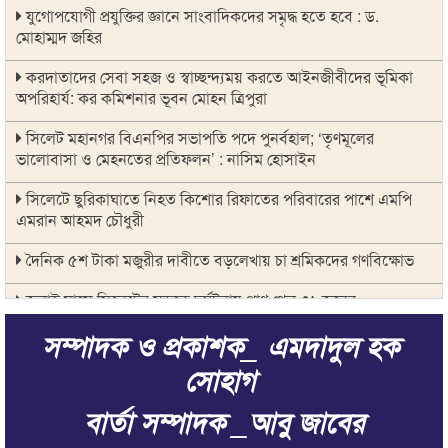
যুগোপযোগী প্রযুক্তির জ্ঞানে সাংবাদিকদের সমৃদ্ধ হতে হবে : ড.
মোহাম্মদ জহির
করদাতাদের সেবা সহজ ও স্বাচ্ছন্দ্যময় করতে আইনজীবীদের ভূমিকা
অপরিহার্য: কর কমিশনার ভূবন মোহন ত্রিপুরা
সিলেট মহানগর বিএনপির সভাপতি পদে পুনর্বহাল; ‘তৃণমূলের
ভালোবাসা ও মেহনতের প্রতিফলন’ : নাসিম হোসাইন
সিলেটে ছুরিকাঘাতে নিহত কিশোর রিফাতের পরিবারের পাশে এমপি
এমরান আহমদ চৌধুরী
দৈনিক ৫শ টাকা মজুরীর দাবীতে বড়লেখায় চা শ্রমিকদের গণবিক্ষোভ
জুলাই মাসে সিলেটের সড়কে দুর্ঘটনায় প্রাণ গেল ৩১ জনের
সম্পাদক ও প্রকাশক_ এমদাদুল হক
সভাপতি পদ ফিরে পেলেন নাসিম হোসাইন
সোহাগ
বৃহত্তর মদিনা মার্কেট ব্যবসায়ী সমিতির উদ্যোগে বৃক্ষরোপণ কর্মসূচি
পালিত
বার্তা সম্পাদক _আবু জাবের
বিশ্বনাথ উপজেলা স্বেচ্ছাসেবক দল নেতা আবুল কালাম মেম্বারের