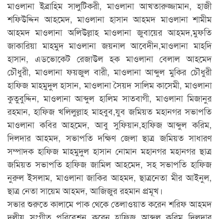
মাওলানা ইব্রাহিম সালুটিকরী, মাওলানা আখতারুজ্জামান, হাজী
শফিউদ্দিন আহমেদ, মাওলানা হাসান আহমদ মাওলানা শামীম
আহমদ মাওলানা অলিউল্লাহ মাওলানা জুবায়ের আহমদ,মুফতি
জাকারিয়া মাহমুদ মাওলানা জয়নাল আবেদীন,মাওলানা মাহদি
হাসান, এডভোকেট রেজাউল হক মাওলানা বেলাল আহমেদ
চৌধুরী, মাওলানা ফয়জুল বারী, মাওলানা আব্দুল মুকির চৌধুরী
হাফিজ মাহমুদুল হাসান, মাওলানা সৈয়দ সালিম কাসেমী, মাওলানা
কুতুবুদ্দিন, মাওলানা আব্দুল হালিম সাতবাগী, মাওলানা মিজানুর
রহমান, হাফিজ খলিলুল্লাহ মাহবুব,যুব জমিয়ত মহানগর সভাপতি
মাওলানা কবির আহমেদ, আবু সুফিয়ান,হাফিজ আব্দুল করিম,
দিলদার আহমদ, সভাপতি দক্ষিণ জেলা ছাত্র জমিয়ত সাধারণ
সম্পাদক হাফিজ মাহমুদুল হাসান নোমান মহানগর মহানগর ছাত্র
জমিয়ত সভাপতি হাফিজ জামিল আহমেদ, সহ সভাপতি হাফিজ
নুরুল ইসলাম, মাওলানা জাকির আহমদ, ছাত্রনেতা মীর আইনুল,
ছাত্র নেতা সায়েম আহমদ, আজিজুর রহমান প্রমূখ।
সভার শুরুতে কালামে পাক থেকে তেলাওয়াত করেন শরিফ আহমদ
দলীয় সংগীত পরিবেশন করেন হাফিজ আব্দুল করিম দিলদার