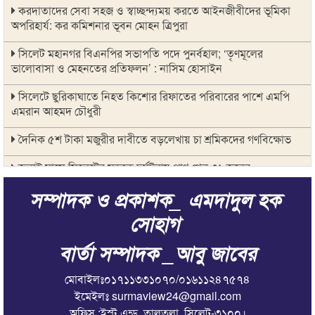
করদাতাদের সেবা সহজ ও স্বাচ্ছন্দ্যময় করতে আইনজীবীদের ভূমিকা
অপরিহার্য: কর কমিশনার ভূবন মোহন ত্রিপুরা
সিলেট মহানগর বিএনপির সভাপতি পদে পুনর্বহাল; ‘তৃণমূলের
ভালোবাসা ও মেহনতের প্রতিফলন’ : নাসিম হোসাইন
সিলেটে ছুরিকাঘাতে নিহত কিশোর রিফাতের পরিবারের পাশে এমপি
এমরান আহমদ চৌধুরী
দৈনিক ৫শ টাকা মজুরীর দাবীতে বড়লেখায় চা শ্রমিকদের গণবিক্ষোভ
জুলাই মাসে সিলেটের সড়কে দুর্ঘটনায় প্রাণ গেল ৩১ জনের
সম্পাদক ও প্রকাশক_ এমদাদুল হক
সভাপতি পদ ফিরে পেলেন নাসিম হোসাইন
সোহাগ
বৃহত্তর মদিনা মার্কেট ব্যবসায়ী সমিতির উদ্যোগে বৃক্ষরোপণ কর্মসূচি
পালিত
বার্তা সম্পাদক _আবু জাবের
বিশ্বনাথ উপজেলা স্বেচ্ছাসেবক দল নেতা আবুল কালাম মেম্বারের
মোবাইলঃ০১৭১১৩৩১০৭০/০১৬১১২৪৭৫৭৪
কারামুক্তি ও ফুলেল সংবর্ধনা
ইমেইলঃ surmaview24@gmail.com
এমপি এমরান চৌধুরীর সুপারিশে সিলেটের ৫ পৌরসভা পাচ্ছে ৫ শ
অফিস :ইস্ট এন্ড, তালতলা ,সিলেট-৩১০০।