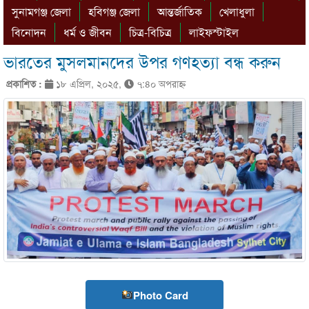
সুনামগঞ্জ জেলা
হবিগঞ্জ জেলা
আন্তর্জাতিক
খেলাধুলা
বিনোদন
ধর্ম ও জীবন
চিত্র-বিচিত্র
লাইফস্টাইল
ভারতের মুসলমানদের উপর গণহত্যা বন্ধ করুন
প্রকাশিত :
১৮ এপ্রিল, ২০২৫,
৭:৪০ অপরাহ্ণ
Photo Card