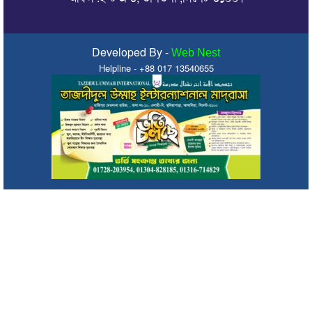
কোটি টাকা
কলকলিয়া ইউনিয়নের চেয়ারম্যান পদপ্রার্থী জাবেদ কোরেশীর
মতবিনিময় সভা
Developed By -
Web Nest
Helpline - +88 017 13540655
মাগুরায় সাকিব আল হাসানের বাড়িতে হামলা
জুলাই গণ-অভ্যুত্থানের দ্বিতীয় বার্ষিকীকে জাসদ ও যুব জোট সিলেট
জেলা শাখার আলোচনা সভা
সিরাজুল ইসলাম আলিম মাদ্রাসায় জুলাই গণঅভ্যুত্থান দিবস উদযাপন
জুলাই গণঅভ্যুত্থানে সাংস্কৃতিক কর্মীদের ভূমিকা ইতিহাসে স্বর্ণাক্ষরে লেখা
থাকবে : মিফতাহ্ সিদ্দিকী
জুলাই স্মৃতিস্তম্ভে সিলেট অনলাইন প্রেসক্লাবের শ্রদ্ধা নিবেদন
জুলাই গণঅভ্যুত্থান স্মৃতি জাদুঘর: সব গণতান্ত্রিক আন্দোলনের প্রতিচ্ছবি :
প্রধানমন্ত্রী
ক্যাম্পাসে হামলায় সরকারের উচ্চপর্যায়ের মদদ রয়েছে: ছাত্রশিবির