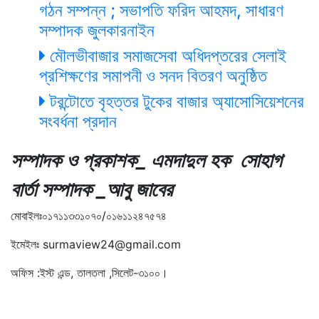
গঠন সম্পন্ন ; সভাপতি ফরিদ আহমদ, সাধারণ
সম্পাদক জুলকারনাইন
মৌলভীবাজার সমাজসেবা অধিদপ্তরের সেলাই
প্রশিক্ষণের সমাপনী ও সনদ বিতরণ অনুষ্ঠিত
টরন্টোতে বৃহত্তর টুকের বাজার অ্যাসোসিয়েশনের
সংবর্ধনা প্রদান
সম্পাদক ও প্রকাশক_ এমদাদুল হক সোহাগ
বার্তা সম্পাদক _আবু জাবের
মোবাইলঃ০১৭১১৩৩১০৭০/০১৬১১২৪৭৫৭৪
ইমেইলঃ surmaview24@gmail.com
অফিস :ইস্ট এন্ড, তালতলা ,সিলেট-৩১০০।