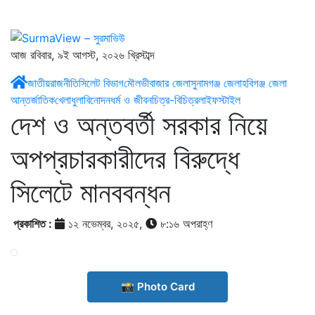
আজ রবিবার, ৯ই আগস্ট, ২০২৬ খ্রিস্টাব্দ
জাতীয়
রাজনীতি
সিলেট বিভাগ
মৌলভীবাজার জেলা
সুনামগঞ্জ জেলা
হবিগঞ্জ জেলা
আন্তর্জাতিক
খেলাধুলা
বিনোদন
ধর্ম ও জীবন
চিত্র-বিচিত্র
লাইফস্টাইল
দেশ ও অন্তবর্তী সরকার নিয়ে
অপপ্রচারকারীদের বিরুদ্ধে
সিলেটে মানববন্ধন
প্রকাশিত :
১২ নভেম্বর, ২০২৫,
৮:১৬ অপরাহ্ণ
📸 Photo Card