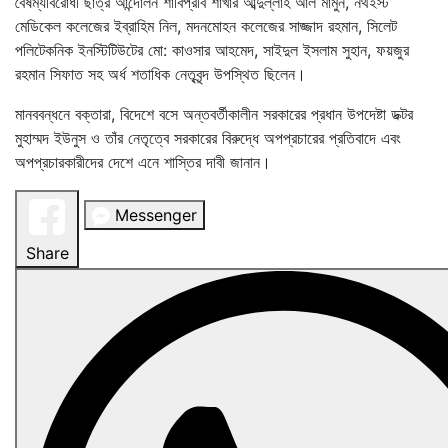
বৈষম্যবিরোধী ছাত্র আন্দোলন শাবিপ্রবি শাখার আব্দুল্লাহ আল মামুন, নর্থইস্ট
মেডিকেল কলেজের ইব্রাহিম নিল, মদনমোহন কলেজের সাজ্জাদ রহমান, সিলেট
পলিটেকনিক ইনস্টিটিউটের মো: কাওসার আহমেদ, সাইদুল ইসলাম সুহান, ফয়জুর
রহমান সিফাত সহ অর্ধ শতাধিক নেতৃবৃন্দ উপস্থিত ছিলেন।
মানববন্ধনে বক্তারা, বিদেশে বসে অন্তবর্তীকালীন সরকারের প্রধান উপদেষ্টা ডক্টর
মুহাম্মদ ইউনুস ও তাঁর নেতৃত্বে সরকারের বিরুদ্ধে অপপ্রচারের প্রতিবাদে এবং
অপপ্রচারকারীদের দেশে এনে শাস্তির দাবী জানান।
Messenger
Share