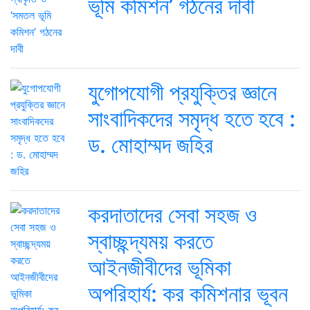
ভূমি কমিশন’ গঠনের দাবী
যুগোপযোগী প্রযুক্তির জ্ঞানে
সাংবাদিকদের সমৃদ্ধ হতে হবে :
ড. মোহাম্মদ জহির
করদাতাদের সেবা সহজ ও
স্বাচ্ছন্দ্যময় করতে
আইনজীবীদের ভূমিকা
অপরিহার্য: কর কমিশনার ভূবন