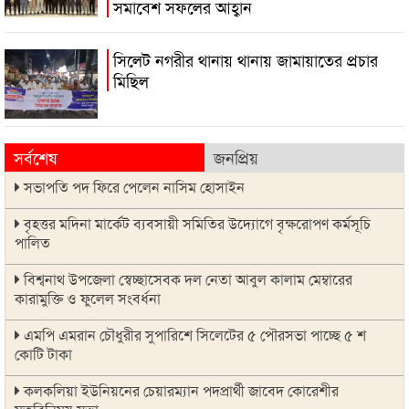
সমাবেশ সফলের আহ্বান
সিলেট নগরীর থানায় থানায় জামায়াতের প্রচার
মিছিল
সর্বশেষ
জনপ্রিয়
সভাপতি পদ ফিরে পেলেন নাসিম হোসাইন
বৃহত্তর মদিনা মার্কেট ব্যবসায়ী সমিতির উদ্যোগে বৃক্ষরোপণ কর্মসূচি
পালিত
বিশ্বনাথ উপজেলা স্বেচ্ছাসেবক দল নেতা আবুল কালাম মেম্বারের
কারামুক্তি ও ফুলেল সংবর্ধনা
এমপি এমরান চৌধুরীর সুপারিশে সিলেটের ৫ পৌরসভা পাচ্ছে ৫ শ
কোটি টাকা
কলকলিয়া ইউনিয়নের চেয়ারম্যান পদপ্রার্থী জাবেদ কোরেশীর