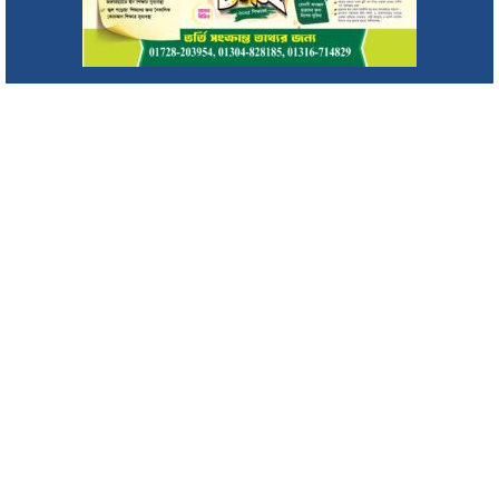
হোসেন উজ্জ্বল
ওমর মাহবুবের উদ্যোগে অনুষ্ঠিত হলো ‘ফুটবল ফেস্ট ২০২৬’
ইনসাফ ভিলেজ ডেভেলপমেন্টের কার্যালয়ে মাছ চাষ প্রশিক্ষণের সমাপনী
ও সনদপত্র বিতরণ
অসুস্থ ইলিয়াস কাঞ্চন, কী হয়েছে তাঁর? দেশে ফিরলেন ১৫ মাস পর
২০ আগষ্ট থেকে দেশে প্রথমবারের মতো নৌযান শুমারীর তথ্য সংগ্রহ
করা হবে
ক্রীড়া চর্চা আইনজীবীদের কর্মস্পৃহা ও পারস্পরিক সৌহার্দ্য বৃদ্ধি করে :
এমপি এমরান চৌধুরী
টার্গেট কিলিং’ এর শিকার সাংবাদিক তুরাব : মিফতাহ সিদ্দিকী
মাসুক বাজারে ব্যবসায়ীদের সাথে এন আর বি ব্যাংক পিএলসি তালতলা
উপশাখার মতবিনিময়
সিলেট মহানগরীর ৮নং ওয়ার্ড যুব জমিয়তের আহ্বায়ক কমিটি গঠন