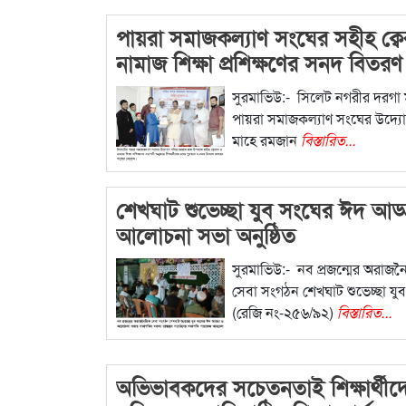
পায়রা সমাজকল্যাণ সংঘের সহীহ ক্ব
নামাজ শিক্ষা প্রশিক্ষণের সনদ বিতরণ
সুরমাভিউ:- সিলেট নগরীর দরগা মহ
পায়রা সমাজকল্যাণ সংঘের উদ্যোগ
মাহে রমজান
বিস্তারিত...
শেখঘাট শুভেচ্ছা যুব সংঘের ঈদ আড্
আলোচনা সভা অনুষ্ঠিত
সুরমাভিউ:- নব প্রজন্মের অরাজ
সেবা সংগঠন শেখঘাট শুভেচ্ছা যু
(রেজি নং-২৫৬/৯২)
বিস্তারিত...
অভিভাবকদের সচেতনতাই শিক্ষার্থীদ