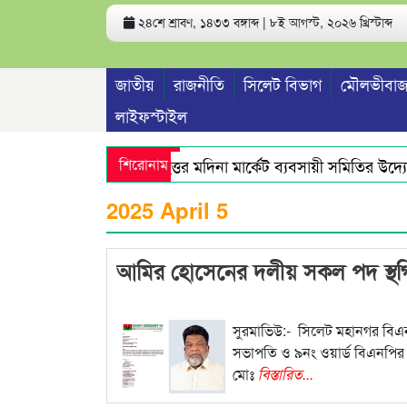
২৪শে শ্রাবণ, ১৪৩৩ বঙ্গাব্দ | ৮ই আগস্ট, ২০২৬ খ্রিস্টাব্দ
জাতীয়
রাজনীতি
সিলেট বিভাগ
মৌলভীবাজ
লাইফস্টাইল
শিরোনাম
বৃহত্তর মদিনা মার্কেট ব্যবসায়ী সমিতির উদ্যোগ
নারীশিক্ষার উন্নয়নে আন্তরিকভাবে কাজ কর
2025 April 5
আমির হোসেনের দলীয় সকল পদ স্থ
সুরমাভিউ:- সিলেট মহানগর বি
সভাপতি ও ৯নং ওয়ার্ড বিএনপি
মোঃ
বিস্তারিত...