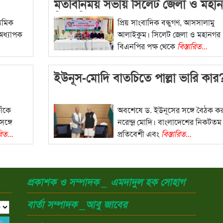
মতবিনিময় সভায় সিলেট জেলা ও মহা
বিএনপির বক্তব্য
্যমিক
প্রিয় সাংবাদিক বন্ধুগণ, আসসালামু
 অধ্যাপক
আলাইকুম। সিলেট জেলা ও মহানগর
বিএনপির পক্ষ থেকে
বিস্তারিত...
ইউনূস-মোদি বাতচিতে পাল্লা ভারি কার
াঁকে
অবশেষে ড. ইউনূসের সঙ্গে বৈঠক ক
সঙ্গে
নরেন্দ্র মোদি। বাংলাদেশের নিকটতম
রিত...
প্রতিবেশী এবং
বিস্তারিত...
প্রকাশক ও সম্পাদক _ এমদাদুল হক সোহাগ
বার্তা সম্পাদক _আবু জাবের