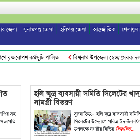
ার জেলা
সুনামগঞ্জ জেলা
হবিগঞ্জ জেলা
আন্তর্জাতিক
খেলাধুলা
ে বৃক্ষরোপণ কর্মসূচি পালিত
বিশ্বনাথ উপজেলা স্বেচ্ছাসেবক দল নে
ছে সরকার – এমপি এমরান আহমদ চৌধুরী
বাংলাদেশ ইউনিয়ন পরিষদ
গিত
হলি ক্ষুদ্র ব্যবসায়ী সমিতি সিলেটের খাদ্
সামগ্রী বিতরণ
এনপির সহ
সুরমাভিউ:- হলি ক্ষুদ্র ব্যবসায়ী সমিত
র সভাপতি
সিলেটের উদ্যোগে পবিত্র ঈদ-উল-ফ
উপলক্ষে নগরীর বিভিন্ন
বিস্তারিত...