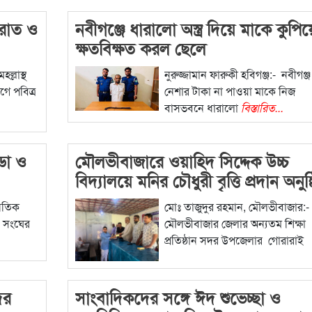
েরাত ও
নবীগঞ্জে ধারালো অস্ত্র দিয়ে মাকে কুপিয়
ক্ষতবিক্ষত করল ছেলে
ল্লাস্থ
নুরুজ্জামান ফারুকী হবিগঞ্জ:- নবীগঞ্জ
ে পবিত্র
নেশার টাকা না পাওয়া মাকে নিজ
বাসভবনে ধারালো
বিস্তারিত...
ডা ও
মৌলভীবাজারে ওয়াহিদ সিদ্দেক উচ্চ
বিদ্যালয়ে মনির চৌধুরী বৃত্তি প্রদান অনুষ্
নৈতিক
মোঃ তাজুদুর রহমান, মৌলভীবাজার:-
ব সংঘের
মৌলভীবাজার জেলার অন্যতম শিক্ষা
প্রতিষ্ঠান সদর উপজেলার গোরারাই
বিস্তারিত...
ের
সাংবাদিকদের সঙ্গে ঈদ শুভেচ্ছা ও