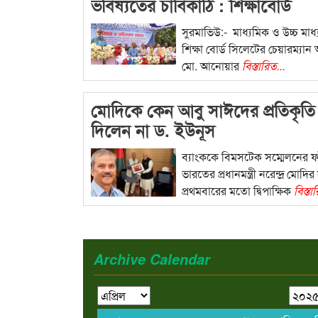
ভবিষ্যতের চাবিকাঠি : শিক্ষাবোর্ড
চেয়ারম্যান
সুরমাভিউ:- মাধ্যমিক ও উচ্চ মাধ
শিক্ষা বোর্ড সিলেটের চেয়ারম্যান
মো. আনোয়ার
বিস্তারিত...
মোদিকে কেন আবু সাঈদের প্রতিকৃতি
দিলেন না ড. ইউনূস
ব্যাংককে বিমসটেক সম্মেলনের ফ
ভারতের প্রধানমন্ত্রী নরেন্দ্র মোদির 
প্রথমবারের মতো দ্বিপাক্ষিক
বিস্তা
Archive Calendar