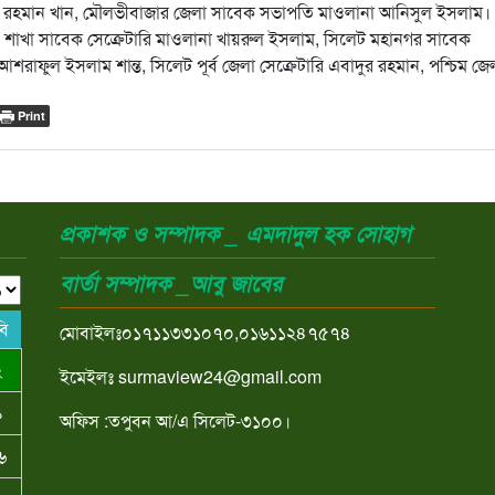
বুর রহমান খান, মৌলভীবাজার জেলা সাবেক সভাপতি মাওলানা আনিসুল ইসলাম।
যালয় শাখা সাবেক সেক্রেটারি মাওলানা খায়রুল ইসলাম, সিলেট মহানগর সাবেক
 আশরাফুল ইসলাম শান্ত, সিলেট পূর্ব জেলা সেক্রেটারি এবাদুর রহমান, পশ্চিম জে
Print
প্রকাশক ও সম্পাদক _ এমদাদুল হক সোহাগ
বার্তা সম্পাদক _আবু জাবের
বি
মোবাইলঃ০১৭১১৩৩১০৭০,০১৬১১২৪৭৫৭৪
২
ইমেইলঃ surmaview24@gmail.com
৯
অফিস :তপুবন আ/এ সিলেট-৩১০০।
৬