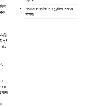
আলম
্বির
লন্ডনে হাসনাত আবদুল্লাহর বিরুদ্ধে
বেক
মামলা
েটারি
পূর্ব
সলাম
দ,
নের
াবেক
াওলানা
িস