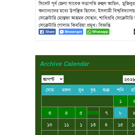
সিলেট পূর্ব জেলা সাবেক সভাপতি রুহুল আমিন, মুজি
অন্যান্যদের মধ্যে উপস্থিত ছিলেন, ইসলামী বিশ্ববিদ্
সেক্রেটারি মোস্তফা আহমদ সোহান, শাবিপ্রবি সেক্রেটারি
সেক্রেটারি গোলাম কিবরিয়া প্রমুখ। বিজ্ঞপ্তি
Messenger
Whatsapp
Share
Archive Calendar
সোম
মঙ্গল
বুধ
বৃহ
শুক্র
শনি
র
১
৩
৪
৫
৭
৮
১০
১১
১
১৩
৪
১৫
১