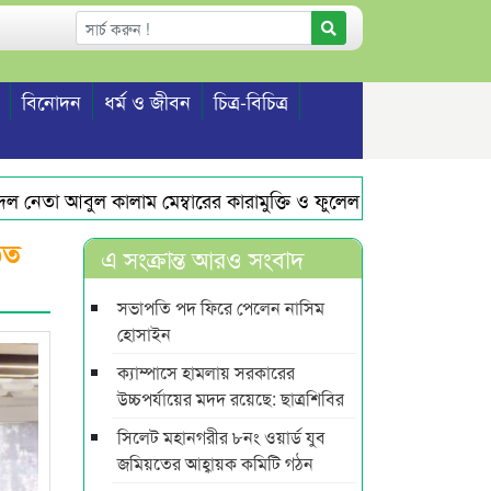
বিনোদন
ধর্ম ও জীবন
চিত্র-বিচিত্র
েতা আবুল কালাম মেম্বারের কারামুক্তি ও ফুলেল সংবর্ধনা
এমপি এ
িত
এ সংক্রান্ত আরও সংবাদ
সভাপতি পদ ফিরে পেলেন নাসিম
হোসাইন
ক্যাম্পাসে হামলায় সরকারের
উচ্চপর্যায়ের মদদ রয়েছে: ছাত্রশিবির
সিলেট মহানগরীর ৮নং ওয়ার্ড যুব
জমিয়তের আহ্বায়ক কমিটি গঠন