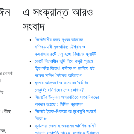
মঈন
এ সংক্রান্ত আরও
সংবাদ
সিলেটবাসীর জন্য সুখবর আনলেন
বাণিজ্যমন্ত্রী মুক্তাদির: চট্টগ্রাম ও
কক্সবাজার রুটে চালু হচ্ছে বিমানের ফ্লাইট
কোর্টে বিচারাধীন ভূমি নিয়ে বাসুরী গ্রামে
ত্রিপক্ষীয় বিরোধ! বাদীকে না জানিয়ে দুই
ের ঘোষণা
পক্ষের সালিশ বৈঠকের অভিযোগ
া।
ধুলোর আস্তরণ ও আমাদের ‘ধর্ষণের
সেঞ্চুরি’: রামিশাদের শেষ কোথায়?
ির
সিলেটের উন্নয়ন অগ্রগতিতে সাংবাদিকদের
অবদান রয়েছে : সিসিক প্রশাসক
া পৌঁছে
সিলেটে ট্রাক-পিকআপের মুখোমুখি সংঘর্ষে
নিহত ৮
সুনামগঞ্জ জেলা ছাত্রদলের আংশিক কমিটি
রেন,
ঘোষণা: সভাপতি তারেক, সম্পাদক উবায়দুল