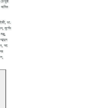
চৌধুরী
, জসিম
েইজী, ডা.
, মূর্শেদ
ঞ্জু,
আব্দুল
ীন, আ:
বের
দল,