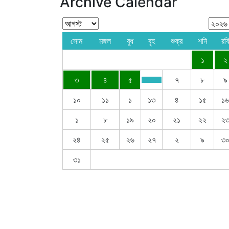
Archive Calendar
সোম
মঙ্গল
বুধ
বৃহ
শুক্র
শনি
রবি
১
২
৩
৪
৫
৭
৮
৯
১০
১১
১
১৩
৪
১৫
১৬
১
৮
১৯
২০
২১
২২
২
২৪
২৫
২৬
২৭
২
৯
৩
৩১