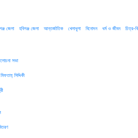
গঞ্জ জেলা
হবিগঞ্জ জেলা
আন্তর্জাতিক
খেলাধুলা
বিনোদন
ধর্ম ও জীবন
চিত্র-বি
 আলোচনা সভা
মিফতাহ্ সিদ্দিকী
রী
ল
বিতরণ