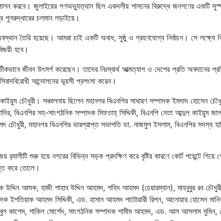
ব পালন করবে। জুলাইয়ের গণঅভ্যুত্থান ছিল একদলীয় শাসনের বিরুদ্ধে জনগণের একটি সুস্প
র পুনরুদ্ধারের চলমান লড়াইয়ে।
স্থান তৈরি হয়েছে। আমরা চাই একটি অবাধ, সুষ্ঠু ও গ্রহণযোগ্য নির্বাচন। সে লক্ষ্যে 
 বিজয়ী হবে।
্ভীকভাবে জীবন উৎসর্গ করেছেন। তাদের নিঃস্বার্থ আত্মত্যাগ ও দেশের প্রতি অবদানের প্
সিবাদবিরোধী আন্দোলনের ভূয়সী প্রশংসা করেন।
কাইয়ুম চৌধুরী। সঞ্চালনায় ছিলেন মহানগর বিএনপির সাধারণ সম্পাদক ইমদাদ হোসেন চৌধ
্তাদির, বিএনপির সহ-সাংগঠনিক সম্পাদক মিফতাহ্ সিদ্দিকী, বিএনপি নেতা আব্দুল কাইয়ুম জাল
 চৌধুরী, মহানগর বিএনপির ভারপ্রাপ্ত সভাপতি ডা. নাজমুল ইসলাম, বিএনপির সদস্য হা
 র‍্যালীটি শুরু হয়ে নগরের বিভিন্ন সড়ক প্রদক্ষিণ করে বৃষ্টির কারণে কোর্ট পয়েন্টে গিয়ে
াণবন্ত করে তোলে।
দ্দিন আশুক, হাজী শাহাব উদ্দিন আহমদ, শহিদ আহমদ (চেয়ারম্যান), মাহবুবুর রব চৌধুর
সম্পাদক ইশতিয়াক আহমদ সিদ্দিকী, এড. হাসান আহমদ পাটোয়ারী রিপন, আনোয়ার হোসেন মান
ুল কাশেম, শাকিল মোর্শেদ, সাংগঠনিক সম্পাদক শামীম আহমদ, এড. আল আসলাম মুমিন,