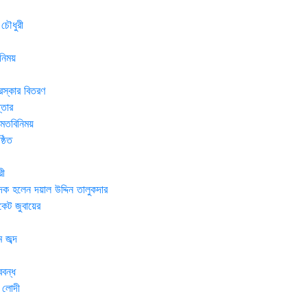
 চৌধুরী
নিময়
রস্কার বিতরণ
্তার
র মতবিনিময়
্ঠিত
রী
দক হলেন দয়াল উদ্দিন তালুকদার
েট জুবায়ের
 জব্দ
ববন্ধ
 লোদী