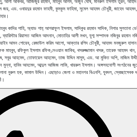
 আলী আকবর, আজিজুর রহমান, মাহবুব আলম, অর্জুন ঘোষ, মনিরুল ইসলাম তুরন, আহাদ 
ম জয়, এড. ওবায়দুর রহমান ফাহমী, কুমকুম ফাহিমা, সুমেল আহমদ চৌধুরী, জাহেদ আহমদ
াহার।
মাহবুব কাদির শাহি, অ্যাড শাহ্ আশরাফুল ইসলাম, সাদিকুর রহমান সাদিক, নিপার সুলতানা ড
্যারিস্টার রিয়াসত আজিম আদনান, মোতাহির আলী মখন, যুগ্ম সম্পাদক নজিবুর রহমান নজিব
, শুয়াইব আমন শোয়েব, রেজাউল করিম আলো, আক্তার রশিদ চৌধুরী, আহমদ মনজুরুল হাসান ম
ক মাহবুব, রফিকুল ইসলাম রফিক,দেওয়ান জাকির, খসরুজ্জামান খসরু, তারেক আহমদ খান, 
তি এষ, সবুর আহমেদ, তোফায়েল আহমেদ, তাজ উদ্দিন মাসুম, এড. আ মুকিত অপি, নাজিম উদ্দ
দ্দিন মুন্না, হাবিব আহমেদ, আব্দুল আজিজ লাকি, খায়রুল ইসলাম। অঙ্গসহযোগী সংগঠনের জু
ানা নুরুল হক, কামাল উদ্দিন। এছাড়াও জেলা ও মহানগর বিএনপি, যুবদল, স্বেচ্ছাসেবক 
মী।