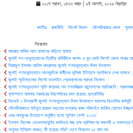
২২শে শ্রাবণ, ১৪৩৩ বঙ্গাব্দ | ৬ই আগস্ট, ২০২৬ খ্রিস্টাব্দ
জাতীয়
রাজনীতি
সিলেট বিভাগ
মৌলভীবাজার জেলা
সুনাম
শিরোনাম
মাগুরায় সাকিব আল হাসানের বাড়িতে হামলা
জুলাই গণ-অভ্যুত্থানের দ্বিতীয় বার্ষিকীকে জাসদ ও যুব জোট সিলেট জেলা শাখার
সিরাজুল ইসলাম আলিম মাদ্রাসায় জুলাই গণঅভ্যুত্থান দিবস উদযাপন
জুলাই গণঅভ্যুত্থানে সাংস্কৃতিক কর্মীদের ভূমিকা ইতিহাসে স্বর্ণাক্ষরে লেখা থাকবে : 
জুলাই স্মৃতিস্তম্ভে সিলেট অনলাইন প্রেসক্লাবের শ্রদ্ধা নিবেদন
জুলাই গণঅভ্যুত্থান স্মৃতি জাদুঘর: সব গণতান্ত্রিক আন্দোলনের প্রতিচ্ছবি : প্রধানমন্ত্
ক্যাম্পাসে হামলায় সরকারের উচ্চপর্যায়ের মদদ রয়েছে: ছাত্রশিবির
সিলেটে ২ দিনব্যাপী জুলাই গণঅভ্যুত্থান দিবস উদযাপনে মহানগর বিএনপির কর্মসূচি
মৌলভীবাজারে সাইফুর রহমান সড়কের সংস্কার কাজ পরিদর্শনে জাকির হোসেন উজ্জ্ব
ওমর মাহবুবের উদ্যোগে অনুষ্ঠিত হলো ‘ফুটবল ফেস্ট ২০২৬’
ইনসাফ ভিলেজ ডেভেলপমেন্টের কার্যালয়ে মাছ চাষ প্রশিক্ষণের সমাপনী ও সনদপত্র 
অসুস্থ ইলিয়াস কাঞ্চন, কী হয়েছে তাঁর? দেশে ফিরলেন ১৫ মাস পর