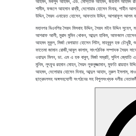
আহমদ, মকসুদ আহমদ, এড. মোস্তাক আহমদ, জয়নাল আহমদ রানু,
শামীম, ফজলে আহসান রাব্বী, দেলোয়ার হোসেন দিনার, শাহীন আল
উদ্দিন, সৈয়দ এনায়েত হোসেন, আফতাব উদ্দিন, আশরাফুল আলম ব
মহানগর বিএনপির সৈয়দ মিসবাহ উদ্দিন, সৈয়দ মইন উদ্দিন সুহেল, 
আশরাফ আলী, মুরাদ মুমিন খোকন, আব্দুল হাকিম, আফজাল হোসেন, ব
আহমদ মুকুল, মির্জা বেলায়াত হোসেন লিটন, মাহবুবুল হক চৌধুরী
ফাতেমা জামান রোজী,আবুল কালাম, সাংগঠনিক সম্পাদক সৈয়দ সাফে
ওয়াদুদ মিলন, ডা. এম এ হক বাবুল, মির্জা সম্রাট, সুদিপ জ্যো
মুনিম, লুৎফুর রহমান মোহন, সৈয়দ লুকনুজ্জামান, মুফতি রায়হান উ
আহমদ, দেলোয়ার হোসেন দিনার, আব্দুল আহাদ, নুরুল ইসলাম, মাওল
ছাত্রদলসহ অঙ্গসহযোগী সংগঠনের সহ বিপুলসংখ্যক দলীয় নেতাকর্