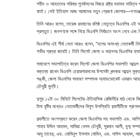
শহীদ ও আহতদের পরিবার পুনর্বাসনের বিষয়ে রাষ্ট্র যথাযথ দায়িত্
বার্তা। সেই ইতিহাস আজ আমাদের নতুন প্রেরণা জোগায়—গণতন্ত্
তিনি আরও বলেন, তারেক রহমানের বলিষ্ঠ নেতৃত্বে বিএনপির এই অব
প্রস্তুত। জনগণকে সঙ্গে নিয়ে বিএনপি নির্বাচনে অংশ নেবে এবং
বিএনপির এই শীর্ষ নেতা আরও বলেন, “দলের অসংখ্য নেতাকর্মী নির
গভীর শ্রদ্ধা জানাই। তিনি সিলেট জেলা ও মহানগর বিএনপির ফ্যা
সমাবেশে সভাপতিত্ব করেন সিলেট জেলা বিএনপির সভাপতি আব্দুল 
বক্তব্য রাখেন বিএনপি চেয়ারপারসনের উপদেষ্টা খন্দকার আব্দুল মুক
পঙ্কী, জেলা বিএনপির সাধারণ সম্পাদক অ্যাডভোকেট এমরান আহমদ
চৌধুরী মুন্নী।
দুপুর ১২টা ৩০ মিনিটে সিলেটের ঐতিহাসিক রেজিস্ট্রি মাঠ থেকে বিজয়
টানা বৃষ্টির মধ্যেও নেতাকর্মীদের বিপুল উপস্থিতি র‍্যালীটিকে প্র
র‍্যালীতে অংশগ্রহণ করেন জেলা বিএনপির সহ সভাপতি এড. আশিক উ
শাহাব উদ্দিন আহমদ, সামিয়া বেগম চৌধুরী, সুরমান আলী, যুগ্ম 
আবু তাহের, এড. মোমিনুল ইসলাম মোমিন, এড. সাঈদ আহমদ, আব