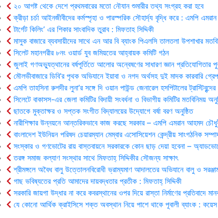
২০ আগষ্ট থেকে দেশে প্রথমবারের মতো নৌযান শুমারীর তথ্য সংগ্রহ করা হবে
ক্রীড়া চর্চা আইনজীবীদের কর্মস্পৃহা ও পারস্পরিক সৌহার্দ্য বৃদ্ধি করে : এমপি এমরান
টার্গেট কিলিং’ এর শিকার সাংবাদিক তুরাব : মিফতাহ সিদ্দিকী
মাসুক বাজারে ব্যবসায়ীদের সাথে এন আর বি ব্যাংক পিএলসি তালতলা উপশাখার মতবি
সিলেট মহানগরীর ৮নং ওয়ার্ড যুব জমিয়তের আহ্বায়ক কমিটি গঠন
জুলাই গণঅভ্যুত্থানের বর্ষপূর্তিতে আলোর অন্বেষণের সাধারণ জ্ঞান প্রতিযোগিতার পু
মৌলভীবাজারে ডিবি’র পৃথক অভিযানে ইয়াবা ও নগদ অর্থসহ দুই মাদক কারবারি গ্রেপ
এমপি তাহসিনা রুশদীর লুনা’র সঙ্গে দি ওয়ান পাউন্ড জেনারেল হসপিটালের ট্রাস্টিবৃন্দে
সিলেটে বাকাসস-এর জেলা কমিটির বিদায়ী সংবর্ধনা ও বিভাগীয় কমিটির মতবিনিময় অনুষ
ছাতকে মুক্তাক্ষর ও সপ্তক সংগীত বিদ্যালয়ের উদ্যোগে বর্ষা বরণ অনুষ্ঠিত
নারীশিক্ষার উন্নয়নে আন্তরিকভাবে কাজ করছে সরকার – এমপি এমরান আহমদ চৌধু
বাংলাদেশ ইউনিয়ন পরিষদ চেয়ারম্যান মেম্বার এসোসিয়েশন কেন্দ্রীয় সাংগঠনিক সম্পা
সংস্কার ও গণভোটের রায় বাস্তবায়নে সরকারকে কোন ছাড় দেয়া হবেনা – অ্যাডভোক
তরঙ্গ সমাজ কল্যাণ সংস্থার সাথে মিফতাহ্ সিদ্দিকীর সৌজন্য সাক্ষাৎ
শ্রীমঙ্গলে অবৈধ বালু উত্তোলনবিরোধী ভ্রাম্যমাণ আদালতের অভিযানে বালু ও সরঞ্জাম
গাছ ভবিষ্যতের প্রতি আমাদের দায়বদ্ধতার প্রতীক : মিফতাহ্ সিদ্দিকী
সরকারি জায়গা উদ্ধার না করে কবরস্থানের ওপর দিয়ে রাস্তা নির্মাণের প্রতিবাদে মান
যে কোনো আর্থিক ক্রাইসিসে শক্ত অবস্থান নিয়ে পাশে থাকে পূবালী ব্যাংক : কয়েস