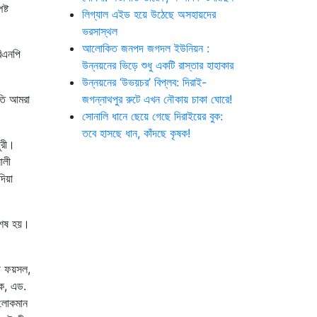
ষ্ট
লিগ্যাল এইড হয়ে উঠেছে অসহায়দের
ভরসাস্থল
আলোকিত জনপদ জগদল ইউনিয়ন :
বিএনপি
উন্নয়নের ভিড়ে শুধু একটি রাস্তার হাহাকার
উন্নয়নের ‘উভয়চর’ বিপ্লব: দিরাই-
রতি আমরা
জগন্নাথপুর রুটে এখন নৌকায় চাকা ঘোরে!
সোনালি ধানে ছেয়ে গেছে দিরাইয়ের বুক:
তবে হাসছে ধান, কাঁদছে কৃষক!
ুরী।
ালী
দিয়া
 শেষ হয়।
ী ফয়সল,
িক, এড.
 লোকমান