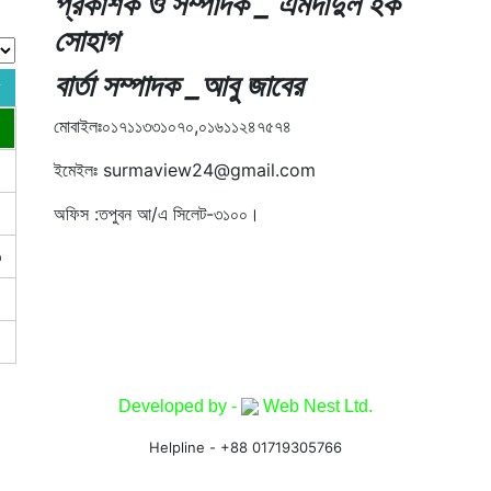
প্রকাশক ও সম্পাদক _ এমদাদুল হক
সোহাগ
বার্তা সম্পাদক _আবু জাবের
মোবাইলঃ০১৭১১৩৩১০৭০,০১৬১১২৪৭৫৭৪
ইমেইলঃ surmaview24@gmail.com
অফিস :তপুবন আ/এ সিলেট-৩১০০।
৩
০
Developed by -
Web Nest Ltd.
Helpline - +88 01719305766