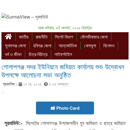
আজ রবিবার, ৯ই আগস্ট, ২০২৬ খ্রিস্টাব্দ
জাতীয়
রাজনীতি
সিলেট বিভাগ
মৌলভীবাজার জেলা
সুনামগঞ্জ জেলা
হবিগঞ্জ জেলা
আন্তর্জাতিক
খেলাধুলা
বিনোদন
ধর্ম ও জীবন
চিত্র-বিচিত্র
লাইফস্টাইল
গোলাপগঞ্জ সদর ইউনিয়নে জমিয়ত কার্যালয় শুভ উদ্বোধন
উপলক্ষে আলোচনা সভা অনুষ্ঠিত
প্রকাশিত :
১৭ মে, ২০২৫,
৫:০৫ অপরাহ্ণ
📸 Photo Card
সিলেটের গোলাপগঞ্জ উপজেলাধীন যুব জমিয়ত ও ছাত্র জমিয়ত
সুরমাভিউ:-