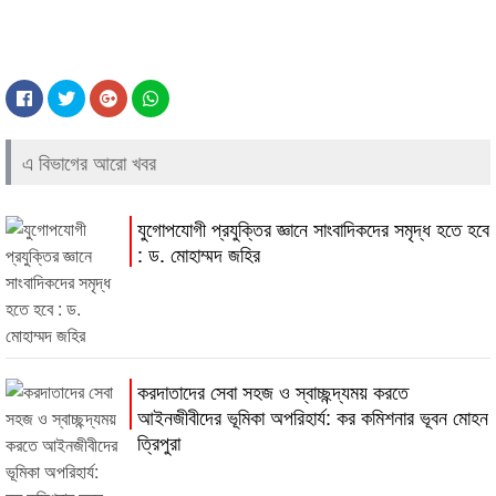
এ বিভাগের আরো খবর
যুগোপযোগী প্রযুক্তির জ্ঞানে সাংবাদিকদের সমৃদ্ধ হতে হবে
: ড. মোহাম্মদ জহির
করদাতাদের সেবা সহজ ও স্বাচ্ছন্দ্যময় করতে
আইনজীবীদের ভূমিকা অপরিহার্য: কর কমিশনার ভূবন মোহন
ত্রিপুরা