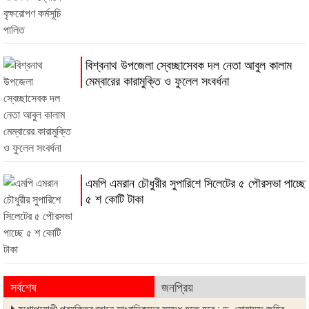
বিশ্বনাথ উপজেলা স্বেচ্ছাসেবক দল নেতা আবুল কালাম
মেম্বারের কারামুক্তি ও ফুলেল সংবর্ধনা
এমপি এমরান চৌধুরীর সুপারিশে সিলেটের ৫ পৌরসভা পাচ্ছে
৫ শ কোটি টাকা
সর্বশেষ
জনপ্রিয়
যুগোপযোগী প্রযুক্তির জ্ঞানে সাংবাদিকদের সমৃদ্ধ হতে হবে : ড. মোহাম্মদ জহির