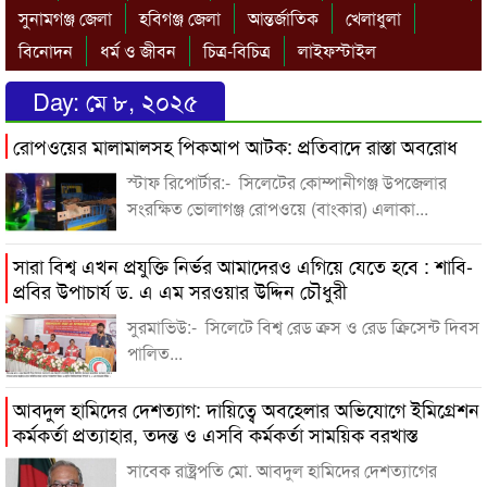
সুনামগঞ্জ জেলা
হবিগঞ্জ জেলা
আন্তর্জাতিক
খেলাধুলা
বিনোদন
ধর্ম ও জীবন
চিত্র-বিচিত্র
লাইফস্টাইল
Day:
মে ৮, ২০২৫
রোপওয়ের মালামালসহ পিকআপ আটক: প্রতিবাদে রাস্তা অবরোধ
স্টাফ রিপোর্টার:- সিলেটের কোম্পানীগঞ্জ উপজেলার
সংরক্ষিত ভোলাগঞ্জ রোপওয়ে (বাংকার) এলাকা...
সারা বিশ্ব এখন প্রযুক্তি নির্ভর আমাদেরও এগিয়ে যেতে হবে : শাবি-
প্রবির উপাচার্য ড. এ এম সরওয়ার উদ্দিন চৌধুরী
সুরমাভিউ:- সিলেটে বিশ্ব রেড ক্রস ও রেড ক্রিসেন্ট দিবস
পালিত...
আবদুল হামিদের দেশত্যাগ: দায়িত্বে অবহেলার অভিযোগে ইমিগ্রেশন
কর্মকর্তা প্রত্যাহার, তদন্ত ও এসবি কর্মকর্তা সাময়িক বরখাস্ত
সাবেক রাষ্ট্রপতি মো. আবদুল হামিদের দেশত্যাগের