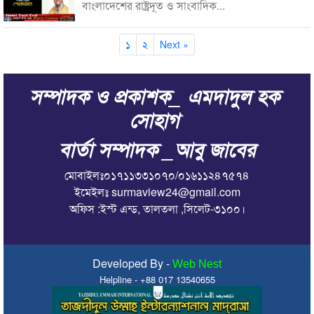
বাংলাদেশের রাষ্ট্রদূত ও সাংবাদিক...
১
২
Next »
সম্পাদক ও প্রকাশক_ এমদাদুল হক
সোহাগ
বার্তা সম্পাদক _আবু জাবের
মোবাইলঃ০১৭১১৩৩১০৭০/০১৬১১২৪৭৫৭৪
ইমেইলঃ surmaview24@gmail.com
অফিস :ইস্ট এন্ড, তালতলা ,সিলেট-৩১০০।
Developed By -
Web Nest
Helpline - +88 017 13540655