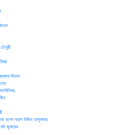
ল
বিতরণ
 চৌধুরী
নিময়
রস্কার বিতরণ
্তার
র মতবিনিময়
্ঠিত
রী
দক হলেন দয়াল উদ্দিন তালুকদার
েট জুবায়ের