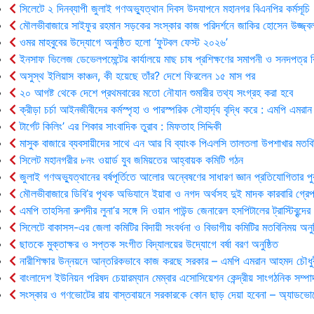
সিলেটে ২ দিনব্যাপী জুলাই গণঅভ্যুত্থান দিবস উদযাপনে মহানগর বিএনপির কর্মসূচি
মৌলভীবাজারে সাইফুর রহমান সড়কের সংস্কার কাজ পরিদর্শনে জাকির হোসেন উজ্জ্ব
ওমর মাহবুবের উদ্যোগে অনুষ্ঠিত হলো ‘ফুটবল ফেস্ট ২০২৬’
ইনসাফ ভিলেজ ডেভেলপমেন্টের কার্যালয়ে মাছ চাষ প্রশিক্ষণের সমাপনী ও সনদপত্র 
অসুস্থ ইলিয়াস কাঞ্চন, কী হয়েছে তাঁর? দেশে ফিরলেন ১৫ মাস পর
২০ আগষ্ট থেকে দেশে প্রথমবারের মতো নৌযান শুমারীর তথ্য সংগ্রহ করা হবে
ক্রীড়া চর্চা আইনজীবীদের কর্মস্পৃহা ও পারস্পরিক সৌহার্দ্য বৃদ্ধি করে : এমপি এমরান
টার্গেট কিলিং’ এর শিকার সাংবাদিক তুরাব : মিফতাহ সিদ্দিকী
মাসুক বাজারে ব্যবসায়ীদের সাথে এন আর বি ব্যাংক পিএলসি তালতলা উপশাখার মতবি
সিলেট মহানগরীর ৮নং ওয়ার্ড যুব জমিয়তের আহ্বায়ক কমিটি গঠন
জুলাই গণঅভ্যুত্থানের বর্ষপূর্তিতে আলোর অন্বেষণের সাধারণ জ্ঞান প্রতিযোগিতার পু
মৌলভীবাজারে ডিবি’র পৃথক অভিযানে ইয়াবা ও নগদ অর্থসহ দুই মাদক কারবারি গ্রেপ
এমপি তাহসিনা রুশদীর লুনা’র সঙ্গে দি ওয়ান পাউন্ড জেনারেল হসপিটালের ট্রাস্টিবৃন্দে
সিলেটে বাকাসস-এর জেলা কমিটির বিদায়ী সংবর্ধনা ও বিভাগীয় কমিটির মতবিনিময় অনুষ
ছাতকে মুক্তাক্ষর ও সপ্তক সংগীত বিদ্যালয়ের উদ্যোগে বর্ষা বরণ অনুষ্ঠিত
নারীশিক্ষার উন্নয়নে আন্তরিকভাবে কাজ করছে সরকার – এমপি এমরান আহমদ চৌধু
বাংলাদেশ ইউনিয়ন পরিষদ চেয়ারম্যান মেম্বার এসোসিয়েশন কেন্দ্রীয় সাংগঠনিক সম্পা
সংস্কার ও গণভোটের রায় বাস্তবায়নে সরকারকে কোন ছাড় দেয়া হবেনা – অ্যাডভোক