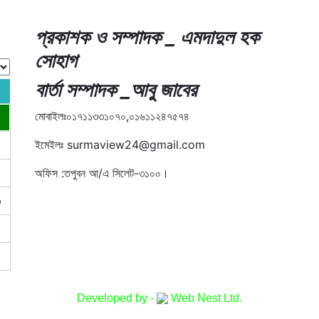
প্রকাশক ও সম্পাদক _ এমদাদুল হক
সোহাগ
বার্তা সম্পাদক _আবু জাবের
মোবাইলঃ০১৭১১৩৩১০৭০,০১৬১১২৪৭৫৭৪
ইমেইলঃ surmaview24@gmail.com
অফিস :তপুবন আ/এ সিলেট-৩১০০।
৩
০
Developed by -
Web Nest Ltd.