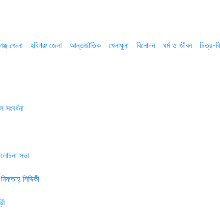
গঞ্জ জেলা
হবিগঞ্জ জেলা
আন্তর্জাতিক
খেলাধুলা
বিনোদন
ধর্ম ও জীবন
চিত্র-বি
 সংবর্ধনা
 আলোচনা সভা
মিফতাহ্ সিদ্দিকী
রী