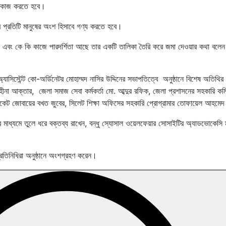
ে কাজ করতে হবে।
 প্রতিটি মানুষের অংশ হিসাবে গণ্য করতে হবে।
তা এবং কে কি কাজে পারদর্শিতা আছে তার একটি তালিকা তৈরি করে জমা দেওয়ার কথা বলে
যাসিস্টেন্ট কো-অর্ডিনেটর মোহাম্মদ নাসির উদ্দিনের সভাপতিত্বে অনুষ্ঠানে বিশেষ অতিথির 
ীনা আক্তার, জেলা সমাজ সেবা কর্মকর্তা মো. আব্দুর রফিক, জেলা প্রশাসনের সহকারি কম
কেট জোবায়ের বখত জুবের, সিলেট শিক্ষা অফিসের সহকারি প্রোগ্রামার তোফায়েল আহমেদ
িয়ার মাধ্যমে তুলে ধরে বক্তব্য রাখেন, বন্ধু স্যোসাল ওয়েলফেয়ার সোসাইটির অ্যাডভোকেসি 
রতিনিধিরা অনুষ্ঠানে অংশগ্রহণ করেন।