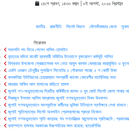
২৪শে শ্রাবণ, ১৪৩৩ বঙ্গাব্দ | ৮ই আগস্ট, ২০২৬ খ্রিস্টাব্দ
জাতীয়
রাজনীতি
সিলেট বিভাগ
মৌলভীবাজার জেলা
সুনাম
শিরোনাম
সভাপতি পদ ফিরে পেলেন নাসিম হোসাইন
বৃহত্তর মদিনা মার্কেট ব্যবসায়ী সমিতির উদ্যোগে বৃক্ষরোপণ কর্মসূচি পালিত
বিশ্বনাথ উপজেলা স্বেচ্ছাসেবক দল নেতা আবুল কালাম মেম্বারের কারামুক্তি ও ফুলেল
এমপি এমরান চৌধুরীর সুপারিশে সিলেটের ৫ পৌরসভা পাচ্ছে ৫ শ কোটি টাকা
কলকলিয়া ইউনিয়নের চেয়ারম্যান পদপ্রার্থী জাবেদ কোরেশীর মতবিনিময় সভা
মাগুরায় সাকিব আল হাসানের বাড়িতে হামলা
জুলাই গণ-অভ্যুত্থানের দ্বিতীয় বার্ষিকীকে জাসদ ও যুব জোট সিলেট জেলা শাখার
সিরাজুল ইসলাম আলিম মাদ্রাসায় জুলাই গণঅভ্যুত্থান দিবস উদযাপন
জুলাই গণঅভ্যুত্থানে সাংস্কৃতিক কর্মীদের ভূমিকা ইতিহাসে স্বর্ণাক্ষরে লেখা থাকবে : 
জুলাই স্মৃতিস্তম্ভে সিলেট অনলাইন প্রেসক্লাবের শ্রদ্ধা নিবেদন
জুলাই গণঅভ্যুত্থান স্মৃতি জাদুঘর: সব গণতান্ত্রিক আন্দোলনের প্রতিচ্ছবি : প্রধানমন্ত্
ক্যাম্পাসে হামলায় সরকারের উচ্চপর্যায়ের মদদ রয়েছে: ছাত্রশিবির