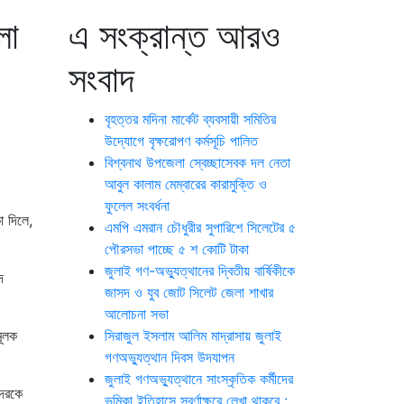
লা
এ সংক্রান্ত আরও
সংবাদ
বৃহত্তর মদিনা মার্কেট ব্যবসায়ী সমিতির
উদ্যোগে বৃক্ষরোপণ কর্মসূচি পালিত
বিশ্বনাথ উপজেলা স্বেচ্ছাসেবক দল নেতা
আবুল কালাম মেম্বারের কারামুক্তি ও
ফুলেল সংবর্ধনা
া দিলে,
এমপি এমরান চৌধুরীর সুপারিশে সিলেটের ৫
পৌরসভা পাচ্ছে ৫ শ কোটি টাকা
জুলাই গণ-অভ্যুত্থানের দ্বিতীয় বার্ষিকীকে
দ
জাসদ ও যুব জোট সিলেট জেলা শাখার
আলোচনা সভা
মূলক
সিরাজুল ইসলাম আলিম মাদ্রাসায় জুলাই
গণঅভ্যুত্থান দিবস উদযাপন
জুলাই গণঅভ্যুত্থানে সাংস্কৃতিক কর্মীদের
দেরকে
ভূমিকা ইতিহাসে স্বর্ণাক্ষরে লেখা থাকবে :