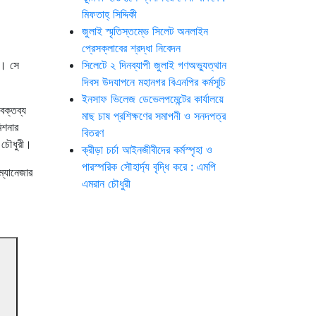
মিফতাহ্ সিদ্দিকী
জুলাই স্মৃতিস্তম্ভে সিলেট অনলাইন
প্রেসক্লাবের শ্রদ্ধা নিবেদন
ন। সে
সিলেটে ২ দিনব্যাপী জুলাই গণঅভ্যুত্থান
দিবস উদযাপনে মহানগর বিএনপির কর্মসূচি
ইনসাফ ভিলেজ ডেভেলপমেন্টের কার্যালয়ে
বক্তব্য
মাছ চাষ প্রশিক্ষণের সমাপনী ও সনদপত্র
িশনার
বিতরণ
 চৌধুরী।
ক্রীড়া চর্চা আইনজীবীদের কর্মস্পৃহা ও
পারস্পরিক সৌহার্দ্য বৃদ্ধি করে : এমপি
ম্যানেজার
এমরান চৌধুরী