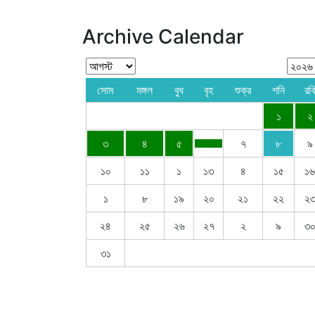
Archive Calendar
সোম
মঙ্গল
বুধ
বৃহ
শুক্র
শনি
রবি
১
২
৩
৪
৫
৭
৮
৯
১০
১১
১
১৩
৪
১৫
১৬
১
৮
১৯
২০
২১
২২
২
২৪
২৫
২৬
২৭
২
৯
৩
৩১