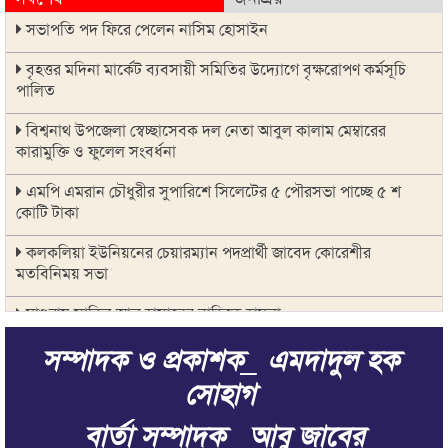
সভাপতি পদ ফিরে পেলেন নাসিম হোসাইন
বৃহত্তর মদিনা মার্কেট ব্যবসায়ী সমিতির উদ্যোগে বৃক্ষরোপণ কর্মসূচি
পালিত
বিশ্বনাথ উপজেলা স্বেচ্ছাসেবক দল নেতা আবুল কালাম মেম্বারের
কারামুক্তি ও ফুলেল সংবর্ধনা
এমপি এমরান চৌধুরীর সুপারিশে সিলেটের ৫ পৌরসভা পাচ্ছে ৫ শ
কোটি টাকা
কলকলিয়া ইউনিয়নের চেয়ারম্যান পদপ্রার্থী জাবেদ কোরেশীর
মতবিনিময় সভা
মাগুরায় সাকিব আল হাসানের বাড়িতে হামলা
সম্পাদক ও প্রকাশক_ এমদাদুল হক
জুলাই গণ-অভ্যুত্থানের দ্বিতীয় বার্ষিকীকে জাসদ ও যুব জোট সিলেট
জেলা শাখার আলোচনা সভা
সোহাগ
সিরাজুল ইসলাম আলিম মাদ্রাসায় জুলাই গণঅভ্যুত্থান দিবস উদযাপন
বার্তা সম্পাদক _আবু জাবের