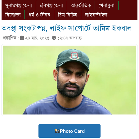
সুনামগঞ্জ জেলা
হবিগঞ্জ জেলা
আন্তর্জাতিক
খেলাধুলা
বিনোদন
ধর্ম ও জীবন
চিত্র-বিচিত্র
লাইফস্টাইল
অবস্থা সংকটাপন্ন, লাইফ সাপোর্টে তামিম ইকবাল
প্রকাশিত :
২৪ মার্চ, ২০২৫,
১২:৪৬ অপরাহ্ণ
Photo Card