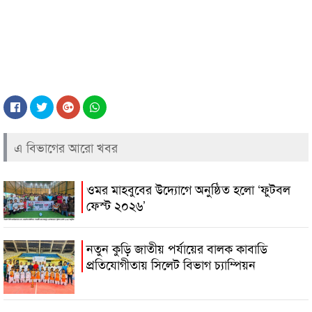
এ বিভাগের আরো খবর
ওমর মাহবুবের উদ্যোগে অনুষ্ঠিত হলো ‘ফুটবল
ফেস্ট ২০২৬’
নতুন কুড়ি জাতীয় পর্যায়ের বালক কাবাডি
প্রতিযোগীতায় সিলেট বিভাগ চ্যাম্পিয়ন