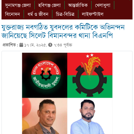
সুনামগঞ্জ জেলা
হবিগঞ্জ জেলা
আন্তর্জাতিক
খেলাধুলা
বিনোদন
ধর্ম ও জীবন
চিত্র-বিচিত্র
লাইফস্টাইল
যুক্তরাজ্য নবগঠিত যুবদলের কমিটিকে অভিনন্দন
জানিয়েছে সিলেট বিমানবন্দর থানা বিএনপি
প্রকাশিত :
১৭ মে, ২০২৫,
৭:৩৪ পূর্বাহ্ণ