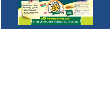
জেলা শাখার আলোচনা সভা
সিরাজুল ইসলাম আলিম মাদ্রাসায় জুলাই গণঅভ্যুত্থান দিবস উদযাপন
জুলাই গণঅভ্যুত্থানে সাংস্কৃতিক কর্মীদের ভূমিকা ইতিহাসে স্বর্ণাক্ষরে লেখা
থাকবে : মিফতাহ্ সিদ্দিকী
জুলাই স্মৃতিস্তম্ভে সিলেট অনলাইন প্রেসক্লাবের শ্রদ্ধা নিবেদন
জুলাই গণঅভ্যুত্থান স্মৃতি জাদুঘর: সব গণতান্ত্রিক আন্দোলনের প্রতিচ্ছবি :
প্রধানমন্ত্রী
ক্যাম্পাসে হামলায় সরকারের উচ্চপর্যায়ের মদদ রয়েছে: ছাত্রশিবির
সিলেটে ২ দিনব্যাপী জুলাই গণঅভ্যুত্থান দিবস উদযাপনে মহানগর
বিএনপির কর্মসূচি
মৌলভীবাজারে সাইফুর রহমান সড়কের সংস্কার কাজ পরিদর্শনে জাকির
হোসেন উজ্জ্বল
ওমর মাহবুবের উদ্যোগে অনুষ্ঠিত হলো ‘ফুটবল ফেস্ট ২০২৬’