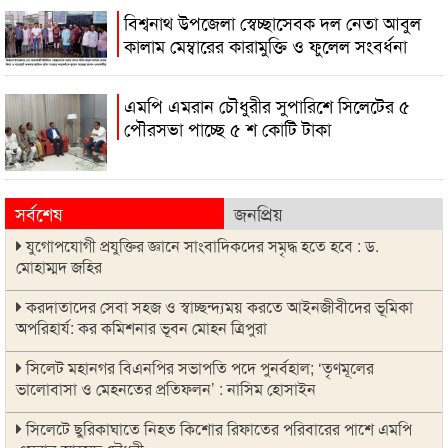
বিশ্বনাথ উপজেলা স্বেচ্ছাসেবক দল নেতা আবুল
কালাম মেম্বারের কারামুক্তি ও ফুলেল সংবর্ধনা
এমপি এমরান চৌধুরীর সুপারিশে সিলেটের ৫
পৌরসভা পাচ্ছে ৫ শ কোটি টাকা
সর্বশেষ
জনপ্রিয়
যুগোপযোগী প্রযুক্তির জ্ঞানে সাংবাদিকদের সমৃদ্ধ হতে হবে : ড.
মোহাম্মদ জহির
করদাতাদের সেবা সহজ ও স্বাচ্ছন্দ্যময় করতে আইনজীবীদের ভূমিকা
অপরিহার্য: কর কমিশনার ভূবন মোহন ত্রিপুরা
সিলেট মহানগর বিএনপির সভাপতি পদে পুনর্বহাল; ‘তৃণমূলের
ভালোবাসা ও মেহনতের প্রতিফলন’ : নাসিম হোসাইন
সিলেটে ছুরিকাঘাতে নিহত কিশোর রিফাতের পরিবারের পাশে এমপি