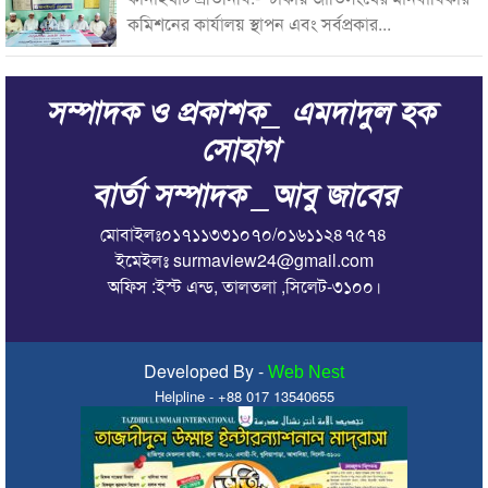
কমিশনের কার্যালয় স্থাপন এবং সর্বপ্রকার...
সম্পাদক ও প্রকাশক_ এমদাদুল হক
সোহাগ
বার্তা সম্পাদক _আবু জাবের
মোবাইলঃ০১৭১১৩৩১০৭০/০১৬১১২৪৭৫৭৪
ইমেইলঃ surmaview24@gmail.com
অফিস :ইস্ট এন্ড, তালতলা ,সিলেট-৩১০০।
Developed By -
Web Nest
Helpline - +88 017 13540655