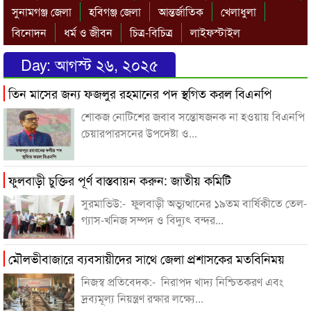
সুনামগঞ্জ জেলা
হবিগঞ্জ জেলা
আন্তর্জাতিক
খেলাধুলা
বিনোদন
ধর্ম ও জীবন
চিত্র-বিচিত্র
লাইফস্টাইল
Day:
আগস্ট ২৬, ২০২৫
তিন মাসের জন্য ফজলুর রহমানের পদ স্থগিত করল বিএনপি
শোকজ নোটিশের জবাব সন্তোষজনক না হওয়ায় বিএনপি
চেয়ারপারসনের উপদেষ্টা ও...
ফুলবাড়ী চুক্তির পূর্ণ বাস্তবায়ন করুন: জাতীয় কমিটি
সুরমাভিউ:- ফুলবাড়ী অভ্যুত্থানের ১৯তম বার্ষিকীতে তেল-
গ্যাস-খনিজ সম্পদ ও বিদ্যুৎ বন্দর...
মৌলভীবাজারে ব্যবসায়ীদের সাথে জেলা প্রশাসকের মতবিনিময়
নিজস্ব প্রতিবেদক:- নিরাপদ খাদ্য নিশ্চিতকরণ এবং
দ্রব্যমূল্য নিয়ন্ত্রণ রক্ষার লক্ষ্যে...