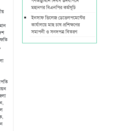
গণঅভ্যুত্থান দিবস উদযাপনে
মহানগর বিএনপির কর্মসূচি
দীয়
ইনসাফ ভিলেজ ডেভেলপমেন্টের
কার্যালয়ে মাছ চাষ প্রশিক্ষণের
হমান
সমাপনী ও সনদপত্র বিতরণ
দেশ
ুফতি
,
লা
াপতি
িয়ন
েলা
ন,
াল
ক,
ান