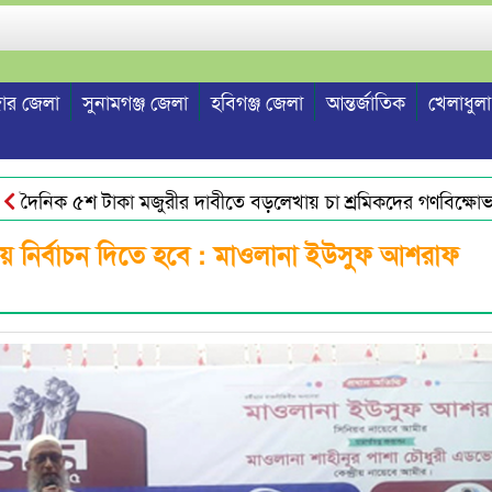
ার জেলা
সুনামগঞ্জ জেলা
হবিগঞ্জ জেলা
আন্তর্জাতিক
খেলাধুলা
নিক ৫শ টাকা মজুরীর দাবীতে বড়লেখায় চা শ্রমিকদের গণবিক্ষোভ
 তাহসিনা রুশদীর লুনা’র সঙ্গে দি ওয়ান পাউন্ড জেনারেল হসপিটালের ট্
য়ে নির্বাচন দিতে হবে : মাওলানা ইউসুফ আশরাফ