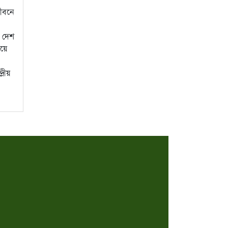
জীবনে
 দেশ
িয়ে
্রীয়