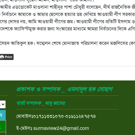
বে আমীর এডভোকেট মাওলানা শাহীনুর পাশা চৌধুরী বলেছেন, দীর্ঘ রাজনৈতিক 
ত নির্বাচনে আমাকে ও আমার ছেলেকে হত্যার ভয় দেখিয়ে আওয়ামী লীগ সরকার
ীগের দোসর নয়, আমি আওয়ামী লীগের জম। আওয়ামী লীগের প্রতিটি ইসলাম ও
াদেশকে ফ্যাসিস্টমুক্ত করার জন্য সংস্কারের মাধ্যমে আমরা নির্বাচনের দিকে এগ
সৈয়দ আতিকুল হক। সম্মেলন শেষে মোনাজাত পরিচালনা করেন মজলিসের কেন্দ
Print
প্রকাশক ও সম্পাদক _ এমদাদুল হক সোহাগ
বার্তা সম্পাদক _আবু জাবের
বি
মোবাইলঃ০১৭১১৩৩১০৭০-০১৬১১২৪৭৫৭৪
২
ই-মেইলঃ surmaview24@gmail.com