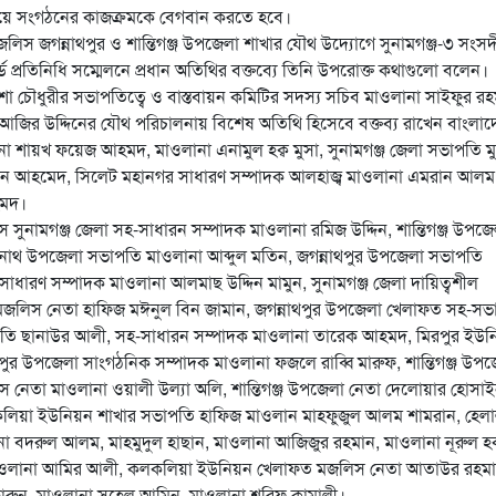
্যায়ে সংগঠনের কাজক্রমকে বেগবান করতে হবে।
িস জগন্নাথপুর ও শান্তিগঞ্জ উপজেলা শাখার যৌথ উদ্যোগে সুনামগঞ্জ-৩ সংস
্ড প্রতিনিধি সম্মেলনে প্রধান অতিথির বক্তব্যে তিনি উপরোক্ত কথাগুলো বলেন।
শা চৌধুরীর সভাপতিত্বে ও বাস্তবায়ন কমিটির সদস্য সচিব মাওলানা সাইফুর র
া আজির উদ্দিনের যৌথ পরিচালনায় বিশেষ অতিথি হিসেবে বক্তব্য রাখেন বাংলা
না শায়খ ফয়েজ আহমদ, মাওলানা এনামুল হক্ব মুসা, সুনামগঞ্জ জেলা সভাপতি ম
্দিন আহমেদ, সিলেট মহানগর সাধারণ সম্পাদক আলহাজ্ব মাওলানা এমরান আলম
হমদ।
স সুনামগঞ্জ জেলা সহ-সাধারন সম্পাদক মাওলানা রমিজ উদ্দিন, শান্তিগঞ্জ উপজে
নাথ উপজেলা সভাপতি মাওলানা আব্দুল মতিন, জগন্নাথপুর উপজেলা সভাপতি
াধারণ সম্পাদক মাওলানা আলমাছ উদ্দিন মামুন, সুনামগঞ্জ জেলা দায়িত্বশীল
র মজলিস নেতা হাফিজ মঈনুল বিন জামান, জগন্নাথপুর উপজেলা খেলাফত সহ-সভ
তি ছানাউর আলী, সহ-সাধারন সম্পাদক মাওলানা তারেক আহমদ, মিরপুর ইউন
র উপজেলা সাংগঠনিক সম্পাদক মাওলানা ফজলে রাব্বি মারুফ, শান্তিগঞ্জ উপজ
েতা মাওলানা ওয়ালী উল্যা অলি, শান্তিগঞ্জ উপজেলা নেতা দেলোয়ার হোসাই
লিয়া ইউনিয়ন শাখার সভাপতি হাফিজ মাওলান মাহফুজুল আলম শামরান, হেল
বদরুল আলম, মাহমুদুল হাছান, মাওলানা আজিজুর রহমান, মাওলানা নূরুল হ
 মাওলানা আমির আলী, কলকলিয়া ইউনিয়ন খেলাফত মজলিস নেতা আতাউর রহম
হারুন, মাওলানা সুহেল আমিন, মাওলানা শরিফ কামালী।