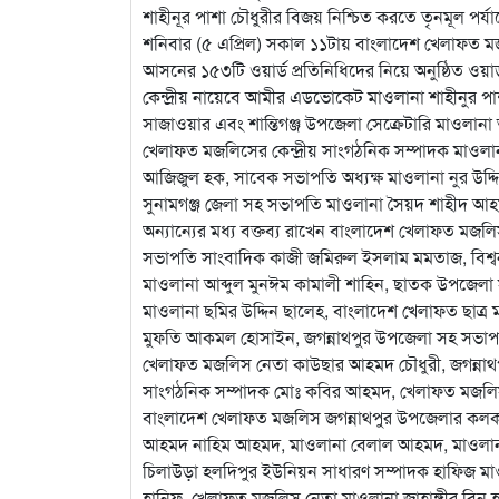
শাহীনূর পাশা চৌধুরীর বিজয় নিশ্চিত করতে তৃনমূল পর
শনিবার (৫ এপ্রিল) সকাল ১১টায় বাংলাদেশ খেলাফত মজল
আসনের ১৫৩টি ওয়ার্ড প্রতিনিধিদের নিয়ে অনুষ্ঠিত ওয়ার
কেন্দ্রীয় নায়েবে আমীর এডভোকেট মাওলানা শাহীনুর পা
সাজাওয়ার এবং শান্তিগঞ্জ উপজেলা সেক্রেটারি মাওলান
খেলাফত মজলিসের কেন্দ্রীয় সাংগঠনিক সম্পাদক মাওলা
আজিজুল হক, সাবেক সভাপতি অধ্যক্ষ মাওলানা নুর উদ
সুনামগঞ্জ জেলা সহ সভাপতি মাওলানা সৈয়দ শাহীদ আ
অন্যান্যের মধ্য বক্তব্য রাখেন বাংলাদেশ খেলাফত মজলি
সভাপতি সাংবাদিক কাজী জমিরুল ইসলাম মমতাজ, বিশ্ব
মাওলানা আব্দুল মুনঈম কামালী শাহিন, ছাতক উপজেলা স
মাওলানা ছমির উদ্দিন ছালেহ, বাংলাদেশ খেলাফত ছাত্
মুফতি আকমল হোসাইন, জগন্নাথপুর উপজেলা সহ সভাপ
খেলাফত মজলিস নেতা কাউছার আহমদ চৌধুরী, জগন্নাথপু
সাংগঠনিক সম্পাদক মোঃ কবির আহমদ, খেলাফত মজলিস ন
বাংলাদেশ খেলাফত মজলিস জগন্নাথপুর উপজেলার কলক
আহমদ নাহিম আহমদ, মাওলানা বেলাল আহমদ, মাওলানা 
চিলাউড়া হলদিপুর ইউনিয়ন সাধারণ সম্পাদক হাফিজ
হানিফ, খেলাফত মজলিস নেতা মাওলানা জাহাঙ্গীর বিন 