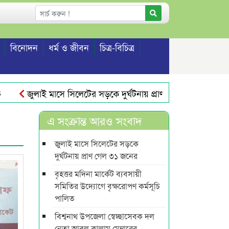
বিনোদন
ধর্ম ও জীবন
চিত্র-বিচিত্র
জুলাই মাসে সিলেটের সড়কে দুর্ঘটনায় প্রাণ গেল ৩১ জনের
স
রাস্টিবৃন্দের মতবিনিময়
সিলেটে বাকাসস-এর জেলা কমিটির বিদায়
এ সংক্রান্ত আরও সংবাদ
জুলাই মাসে সিলেটের সড়কে
দুর্ঘটনায় প্রাণ গেল ৩১ জনের
বৃহত্তর মদিনা মার্কেট ব্যবসায়ী
সমিতির উদ্যোগে বৃক্ষরোপণ কর্মসূচি
পালিত
বিশ্বনাথ উপজেলা স্বেচ্ছাসেবক দল
নেতা আবুল কালাম মেম্বারের