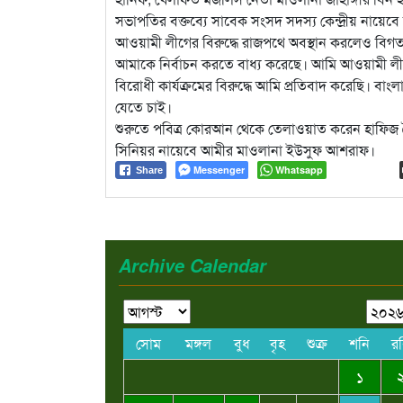
সভাপতির বক্তব্যে সাবেক সংসদ সদস্য কেন্দ্রীয় নায়ে
আওয়ামী লীগের বিরুদ্ধে রাজপথে অবস্থান করলেও বিগ
আমাকে নির্বাচন করতে বাধ্য করেছে। আমি আওয়ামী ল
বিরোধী কার্যক্রমের বিরুদ্ধে আমি প্রতিবাদ করেছি। বাংল
যেতে চাই।
শুরুতে পবিত্র কোরআন থেকে তেলাওয়াত করেন হাফিজ 
সিনিয়র নায়েবে আমীর মাওলানা ইউসুফ আশরাফ।
Messenger
Whatsapp
Share
Archive Calendar
সোম
মঙ্গল
বুধ
বৃহ
শুক্র
শনি
র
১