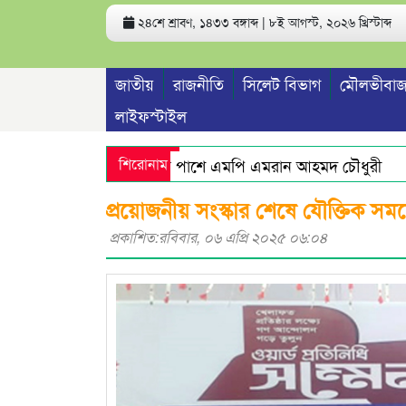
২৪শে শ্রাবণ, ১৪৩৩ বঙ্গাব্দ | ৮ই আগস্ট, ২০২৬ খ্রিস্টাব্দ
জাতীয়
রাজনীতি
সিলেট বিভাগ
মৌলভীবাজ
লাইফস্টাইল
কিশোর রিফাতের পরিবারের পাশে এমপি এমরান আহমদ চৌধুরী
শিরোনাম
দৈ
িযানে ইয়াবা ও নগদ অর্থসহ দুই মাদক কারবারি গ্রেপ্তার
এমপি
প্রয়োজনীয় সংস্কার শেষে যৌক্তিক সম
প্রকাশিত:রবিবার, ০৬ এপ্রি ২০২৫ ০৬:০৪